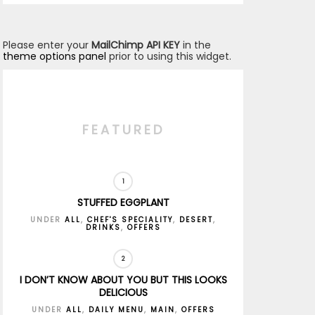
Please enter your
MailChimp API KEY
in the
theme options panel
prior to using this widget.
FEATURED
STUFFED EGGPLANT
UNDER
ALL
,
CHEF'S SPECIALITY
,
DESERT
,
DRINKS
,
OFFERS
I DON’T KNOW ABOUT YOU BUT THIS LOOKS
DELICIOUS
UNDER
ALL
,
DAILY MENU
,
MAIN
,
OFFERS