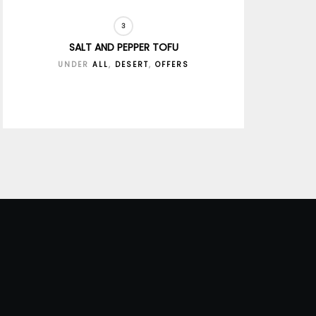
SALT AND PEPPER TOFU
UNDER
ALL
,
DESERT
,
OFFERS