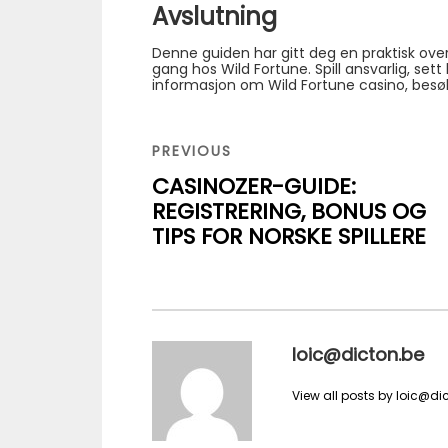
Avslutning
Denne guiden har gitt deg en praktisk ove
gang hos Wild Fortune. Spill ansvarlig, set
informasjon om Wild Fortune casino, besøk
Navigation
de
PREVIOUS
PREVIOUS
POST
l’article
CASINOZER-GUIDE:
REGISTRERING, BONUS OG
TIPS FOR NORSKE SPILLERE
loic@dicton.be
View all posts by loic@di