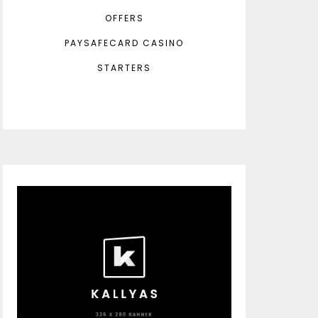
OFFERS
PAYSAFECARD CASINO
STARTERS