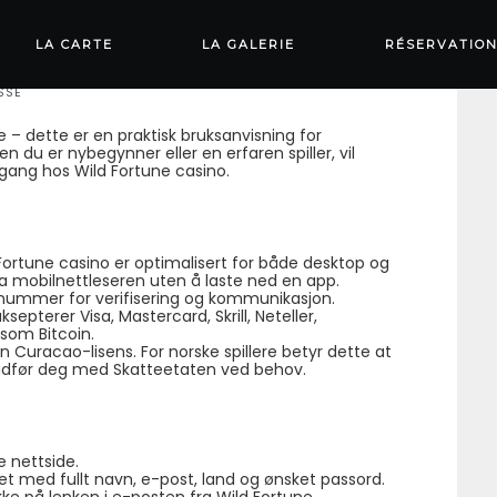
no guide – Slik
g kommer i gang
LA CARTE
LA GALERIE
RÉSERVATIO
SSÉ
 – dette er en praktisk bruksanvisning for
ten du er nybegynner eller en erfaren spiller, vil
ang hos Wild Fortune casino.
 Fortune casino er optimalisert for både desktop og
ia mobilnettleseren uten å laste ned en app.
lnummer for verifisering og kommunikasjon.
epterer Visa, Mastercard, Skrill, Neteller,
som Bitcoin.
 Curacao-lisens. For norske spillere betyr dette at
Rådfør deg med Skatteetaten ved behov.
le nettside.
maet med fullt navn, e-post, land og ønsket passord.