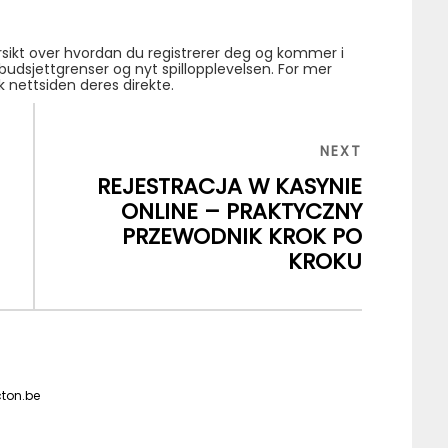
rsikt over hvordan du registrerer deg og kommer i
t budsjettgrenser og nyt spillopplevelsen. For mer
 nettsiden deres direkte.
NEXT
NEXT
POST
REJESTRACJA W KASYNIE
ONLINE – PRAKTYCZNY
PRZEWODNIK KROK PO
KROKU
cton.be