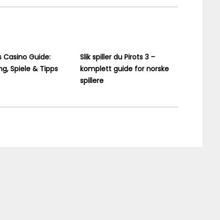
 Casino Guide:
Slik spiller du Pirots 3 –
, Spiele & Tipps
komplett guide for norske
spillere