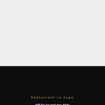
Restaurant Le Vugo