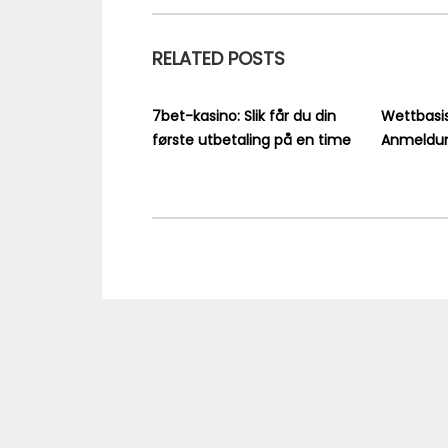
RELATED POSTS
7bet-kasino: Slik får du din
Wettbasis
første utbetaling på en time
Anmeldung