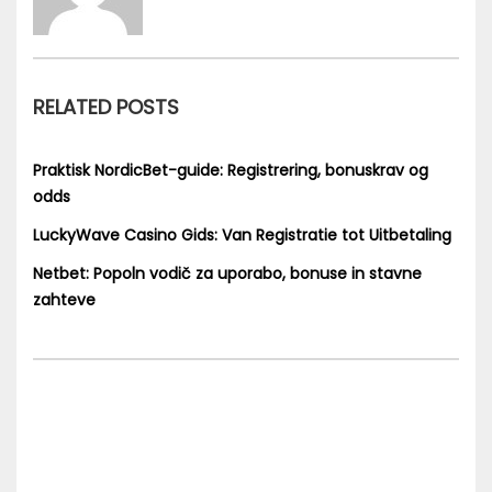
RELATED POSTS
Praktisk NordicBet-guide: Registrering, bonuskrav og
odds
LuckyWave Casino Gids: Van Registratie tot Uitbetaling
Netbet: Popoln vodič za uporabo, bonuse in stavne
zahteve