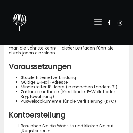
Casino infinity: Schritt-
für-Schritt-Anleitung
Posted
10 AOÛT 2016
by
LOIC@DICTON.BE
in
NON CLASSÉ
on
Der Einstieg bei
Casino infinity
ist unkompliziert, wenn
man die Schritte kennt – dieser Leitfaden führt Sie
durch jeden einzelnen.
Voraussetzungen
Stabile Internetverbindung
Gültige E-Mail-Adresse
Mindestalter 18 Jahre (in manchen Ländern 21)
Zahlungsmethode (Kreditkarte, E-Wallet oder
Kryptowährung)
Ausweisdokumente für die Verifizierung (KYC)
Kontoerstellung
Besuchen Sie die Website und klicken Sie auf
„Registrieren ».