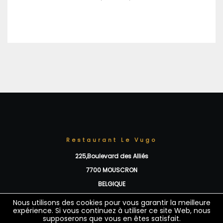
Restaurant Le Vugo
225,Boulevard des Alliés
7700 MOUSCRON
BELGIQUE
Nous utilisons des cookies pour vous garantir la meilleure
Nous utilisons des cookies pour vous garantir la meilleure
expérience. Si vous continuez à utiliser ce site Web, nous
expérience. Si vous continuez à utiliser ce site Web, nous
supposerons que vous en êtes satisfait.
supposerons que vous en êtes satisfait.