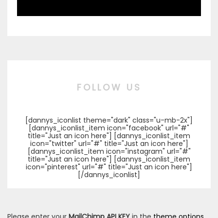
FOLLOW US
[dannys_iconlist theme="dark" class="u-mb-2x"]
[dannys_iconlist_item icon="facebook" url="#"
title="Just an icon here"] [dannys_iconlist_item
icon="twitter" url="#" title="Just an icon here"]
[dannys_iconlist_item icon="instagram" url="#"
title="Just an icon here"] [dannys_iconlist_item
icon="pinterest" url="#" title="Just an icon here"]
[/dannys_iconlist]
Please enter your
MailChimp API KEY
in the
theme options