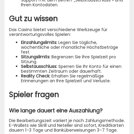
Support mit dem Betreff „Selbstausschluss » und
Ihren Kontodaten.
Gut zu wissen
Das Casino bietet verschiedene Werkzeuge für
verantwortungsvolles Spielen:
Einzahlungslimits:
Legen Sie tägliche,
wöchentliche oder monatliche Höchstbeträge
fest.
Sitzungslimits:
Begrenzen Sie Ihre Spielzeit pro
Sitzung.
Selbstausschluss:
Sperren Sie Ihr Konto für einen
bestimmten Zeitraum oder dauerhaft.
Reality Check:
Erhalten Sie regelmäßige
Erinnerungen an Ihre Spielzeit und Verluste.
Spieler fragen
Wie lange dauert eine Auszahlung?
Die Bearbeitungszeit variiert je nach Zahlungsmethode.
E-Wallets wie Skrill und Neteller sind sofort, Kreditkarten
dauern 1–3 Tage und Banküberweisungen 3–7 Tage.