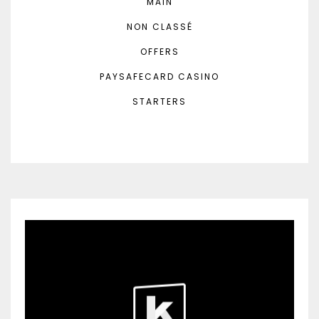
MAIN
NON CLASSÉ
OFFERS
PAYSAFECARD CASINO
STARTERS