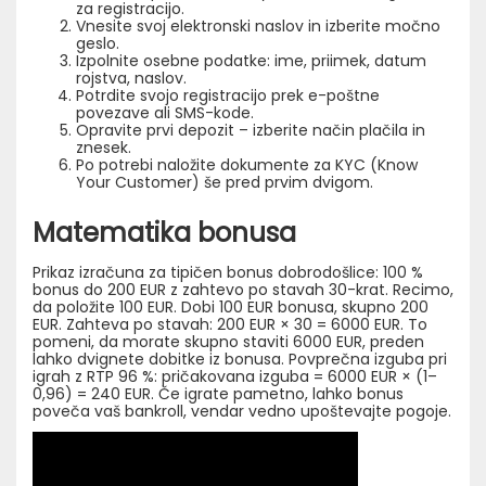
za registracijo.
Vnesite svoj elektronski naslov in izberite močno
geslo.
Izpolnite osebne podatke: ime, priimek, datum
rojstva, naslov.
Potrdite svojo registracijo prek e-poštne
povezave ali SMS-kode.
Opravite prvi depozit – izberite način plačila in
znesek.
Po potrebi naložite dokumente za KYC (Know
Your Customer) še pred prvim dvigom.
Matematika bonusa
Prikaz izračuna za tipičen bonus dobrodošlice: 100 %
bonus do 200 EUR z zahtevo po stavah 30-krat. Recimo,
da položite 100 EUR. Dobi 100 EUR bonusa, skupno 200
EUR. Zahteva po stavah: 200 EUR × 30 = 6000 EUR. To
pomeni, da morate skupno staviti 6000 EUR, preden
lahko dvignete dobitke iz bonusa. Povprečna izguba pri
igrah z RTP 96 %: pričakovana izguba = 6000 EUR × (1–
0,96) = 240 EUR. Če igrate pametno, lahko bonus
poveča vaš bankroll, vendar vedno upoštevajte pogoje.