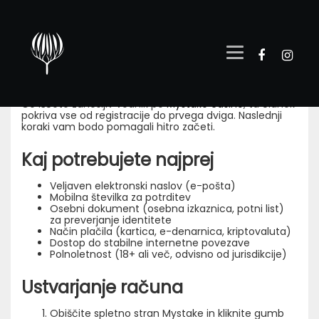
casino – od
registracije do dviga
Posted
11 AOÛT 2017
by
LOIC@DICTON.BE
in
NON CLASSÉ
on
Če iščete zanesljiv vodnik po
Mystake casino
, ta članek
pokriva vse od registracije do prvega dviga. Naslednji
koraki vam bodo pomagali hitro začeti.
Kaj potrebujete najprej
Veljaven elektronski naslov (e-pošta)
Mobilna številka za potrditev
Osebni dokument (osebna izkaznica, potni list)
za preverjanje identitete
Način plačila (kartica, e-denarnica, kriptovaluta)
Dostop do stabilne internetne povezave
Polnoletnost (18+ ali več, odvisno od jurisdikcije)
Ustvarjanje računa
Obiščite spletno stran Mystake in kliknite gumb