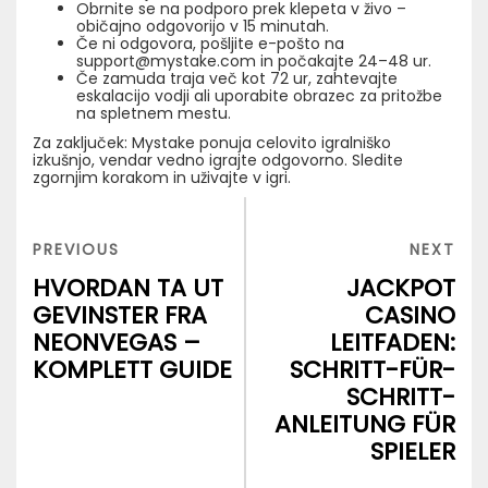
Obrnite se na podporo prek klepeta v živo –
običajno odgovorijo v 15 minutah.
Če ni odgovora, pošljite e-pošto na
support@mystake.com in počakajte 24–48 ur.
Če zamuda traja več kot 72 ur, zahtevajte
eskalacijo vodji ali uporabite obrazec za pritožbe
na spletnem mestu.
Za zaključek: Mystake ponuja celovito igralniško
izkušnjo, vendar vedno igrajte odgovorno. Sledite
zgornjim korakom in uživajte v igri.
Navigation
de
PREVIOUS
NEX
PREVIOUS
NEXT
POST
POS
l’article
HVORDAN TA UT
JACKPOT
GEVINSTER FRA
CASINO
NEONVEGAS –
LEITFADEN:
KOMPLETT GUIDE
SCHRITT-FÜR-
SCHRITT-
ANLEITUNG FÜR
SPIELER