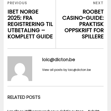
de
PREVIOUS
NEX
PREVIOUS
NEXT
POST
POS
l’article
IBET NORGE
ROOBET
2025: FRA
CASINO-GUIDE:
REGISTRERING TIL
PRAKTISK
UTBETALING –
OPPSKRIFT FOR
KOMPLETT GUIDE
SPILLERE
loic@dicton.be
View all posts by loic@dicton.be
RELATED POSTS