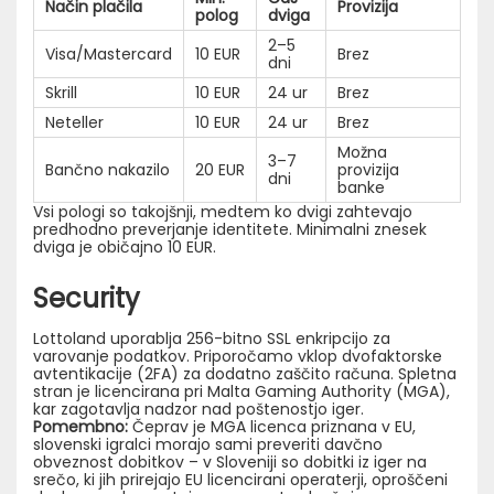
Način plačila
Provizija
polog
dviga
2–5
Visa/Mastercard
10 EUR
Brez
dni
Skrill
10 EUR
24 ur
Brez
Neteller
10 EUR
24 ur
Brez
Možna
3–7
Bančno nakazilo
20 EUR
provizija
dni
banke
Vsi pologi so takojšnji, medtem ko dvigi zahtevajo
predhodno preverjanje identitete. Minimalni znesek
dviga je običajno 10 EUR.
Security
Lottoland uporablja 256-bitno SSL enkripcijo za
varovanje podatkov. Priporočamo vklop dvofaktorske
avtentikacije (2FA) za dodatno zaščito računa. Spletna
stran je licencirana pri Malta Gaming Authority (MGA),
kar zagotavlja nadzor nad poštenostjo iger.
Pomembno:
Čeprav je MGA licenca priznana v EU,
slovenski igralci morajo sami preveriti davčno
obveznost dobitkov – v Sloveniji so dobitki iz iger na
srečo, ki jih prirejajo EU licencirani operaterji, oproščeni