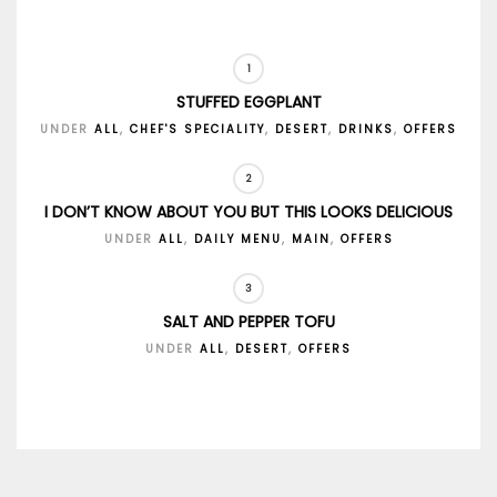
STUFFED EGGPLANT
UNDER
ALL
,
CHEF'S SPECIALITY
,
DESERT
,
DRINKS
,
OFFERS
I DON’T KNOW ABOUT YOU BUT THIS LOOKS DELICIOUS
UNDER
ALL
,
DAILY MENU
,
MAIN
,
OFFERS
SALT AND PEPPER TOFU
UNDER
ALL
,
DESERT
,
OFFERS