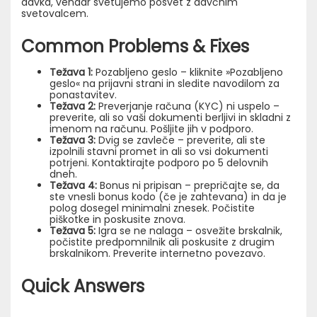
davka, vendar svetujemo posvet z davčnim
svetovalcem.
Common Problems & Fixes
Težava 1:
Pozabljeno geslo – kliknite »Pozabljeno
geslo« na prijavni strani in sledite navodilom za
ponastavitev.
Težava 2:
Preverjanje računa (KYC) ni uspelo –
preverite, ali so vaši dokumenti berljivi in skladni z
imenom na računu. Pošljite jih v podporo.
Težava 3:
Dvig se zavleče – preverite, ali ste
izpolnili stavni promet in ali so vsi dokumenti
potrjeni. Kontaktirajte podporo po 5 delovnih
dneh.
Težava 4:
Bonus ni pripisan – prepričajte se, da
ste vnesli bonus kodo (če je zahtevana) in da je
polog dosegel minimalni znesek. Počistite
piškotke in poskusite znova.
Težava 5:
Igra se ne nalaga – osvežite brskalnik,
počistite predpomnilnik ali poskusite z drugim
brskalnikom. Preverite internetno povezavo.
Quick Answers