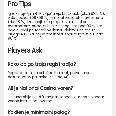
Pro Tips
Igre z najvišjim RTP vključujejo blackjack (okoli 99,5 %),
video poker (98–99 %) in nekatere igralne avtomate
(do 98 %). Izogibajte se progresivnim jackpot
avtomatom, pri katerih je RTP pogosto pod 90 %, ker
dajejo večji poudarek velikemu dobitku na račun
nižjega RTP. Za boljše možnosti izberite igre z RTP nad
96 %.
Players Ask
Kako dolgo traja registracija?
Registracija traja približno 5 minut, preverjanje
dokumentov pa lahko traja do 48 ur.
Ali je National Casino varen?
Da, uporablja SSL šifriranje in licenco Curacao, vendar
vedno igrajte odgovorno.
Kakšen je minimalni polog?