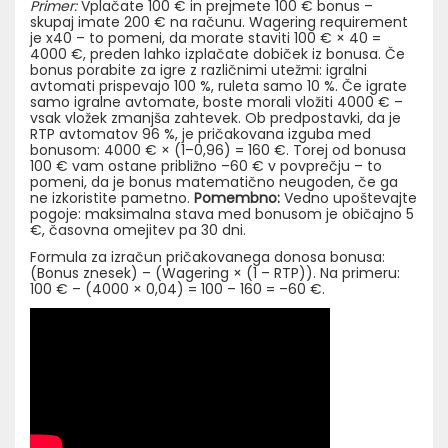
Primer:
Vplačate 100 € in prejmete 100 € bonus –
skupaj imate 200 € na računu. Wagering requirement
je x40 – to pomeni, da morate staviti 100 € × 40 =
4000 €, preden lahko izplačate dobiček iz bonusa. Če
bonus porabite za igre z različnimi utežmi: igralni
avtomati prispevajo 100 %, ruleta samo 10 %. Če igrate
samo igralne avtomate, boste morali vložiti 4000 € –
vsak vložek zmanjša zahtevek. Ob predpostavki, da je
RTP avtomatov 96 %, je pričakovana izguba med
bonusom: 4000 € × (1–0,96) = 160 €. Torej od bonusa
100 € vam ostane približno –60 € v povprečju – to
pomeni, da je bonus matematično neugoden, če ga
ne izkoristite pametno.
Pomembno:
Vedno upoštevajte
pogoje: maksimalna stava med bonusom je običajno 5
€, časovna omejitev pa 30 dni.
Formula za izračun pričakovanega donosa bonusa:
(Bonus znesek) – (Wagering × (1 – RTP)). Na primeru:
100 € – (4000 × 0,04) = 100 – 160 = –60 €.