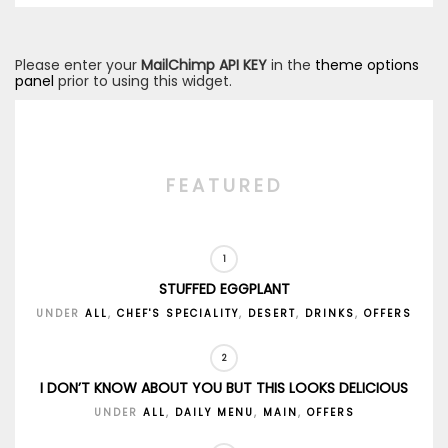
Please enter your
MailChimp API KEY
in the
theme options
panel
prior to using this widget.
FEATURED
STUFFED EGGPLANT
UNDER
ALL
,
CHEF'S SPECIALITY
,
DESERT
,
DRINKS
,
OFFERS
I DON’T KNOW ABOUT YOU BUT THIS LOOKS DELICIOUS
UNDER
ALL
,
DAILY MENU
,
MAIN
,
OFFERS