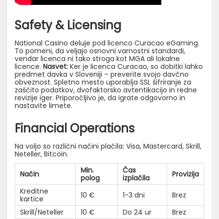
Safety & Licensing
National Casino deluje pod licenco Curacao eGaming.
To pomeni, da veljajo osnovni varnostni standardi,
vendar licenca ni tako stroga kot MGA ali lokalne
licence.
Nasvet:
Ker je licenca Curacao, so dobitki lahko
predmet davka v Sloveniji – preverite svojo davčno
obveznost. Spletno mesto uporablja SSL šifriranje za
zaščito podatkov, dvofaktorsko avtentikacijo in redne
revizije iger. Priporočljivo je, da igrate odgovorno in
nastavite limete.
Financial Operations
Na voljo so različni načini plačila: Visa, Mastercard, Skrill,
Neteller, Bitcoin.
Min.
Čas
Način
Provizija
polog
izplačila
Kreditne
10 €
1-3 dni
Brez
kartice
Skrill/Neteller
10 €
Do 24 ur
Brez