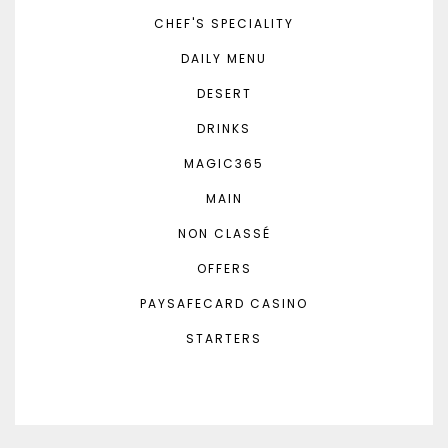
CHEF'S SPECIALITY
DAILY MENU
DESERT
DRINKS
MAGIC365
MAIN
NON CLASSÉ
OFFERS
PAYSAFECARD CASINO
STARTERS