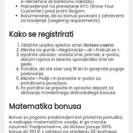
e-denarnica ali bankovno nakazilo).
Pripravljenost na preverjanje KYC (Know Your
Customer) pred prvim dvigom.
Razumevanje, da so bonusi povezani z zahtevami
za stavljenje (wagering requirements).
Kako se registrirati
Obiščite uradno spletno stran
Slotexo casino
.
Kliknite na gumb « Registracija » ali « Pridruži se ».
Izpolnite obrazec: vnesite ime, priimek, e-pošto,
datum rojstva in izberite uporabniško ime ter
geslo.
Potrdite, da ste stari vsaj 18 let in sprejmite pogoje
poslovanja.
Kliknite « Pošlji » in preverite e-pošto za
potrditveno povezavo.
Po potrditvi se prijavite in opravite depozit za
aktivacijo morebitnega dobrodošlega bonusa.
Matematika bonusa
Bonusi so pogosto predstavljeni kot privlačna ponudba,
a vsebujejo matematično ozadje, ki ga morate
razumeti. Predpostavimo, da Slotexo ponuja 100%
bonus do 100 € z zahtevo po stavljenju 30-kratnega