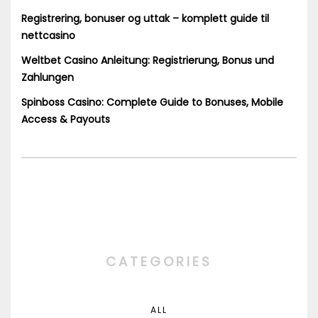
Registrering, bonuser og uttak – komplett guide til
nettcasino
Weltbet Casino Anleitung: Registrierung, Bonus und
Zahlungen
Spinboss Casino: Complete Guide to Bonuses, Mobile
Access & Payouts
CATEGORIES
ALL