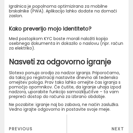
Igralnica je popolnoma optimizirana za mobilne
brskalnike (PWA). Aplikacijo lahko dodate na domači
zaslon.
Kako preverijo mojo identiteto?
Med postopkom KYC boste morali naložiti kopijo
osebnega dokumenta in dokazilo o naslovu (npr. račun
za elektriko).
Nasveti za odgovorno igranje
Slotexo ponuja orodja za nadzor igranja. Priporočamo,
da takoj po registraciji nastavite dnevno ali tedensko
omejitev pologa. Prav tako lahko omejite čas igranja s
pomočjo opomnikov. Če čutite, da igranje uhaja izpod
nadzora, uporabite funkcijo samoizključitve – ta vam
prepreči dostop do računa za izbrano obdobje.
Ne pozabite: igranje naj bo zabava, ne način zaslužka.
Vedno igrajte odgovorno in postavite svoje meje.
Navigation
de
PREVIOUS
NEX
PREVIOUS
NEXT