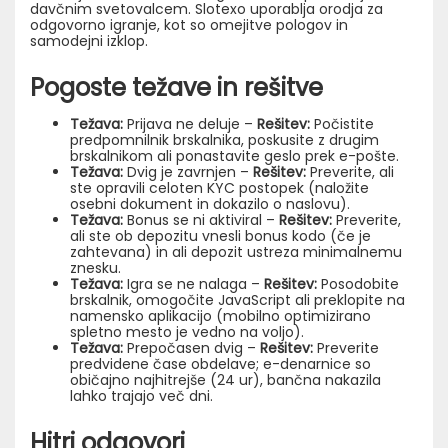
davčnim svetovalcem. Slotexo uporablja orodja za
odgovorno igranje, kot so omejitve pologov in
samodejni izklop.
Pogoste težave in rešitve
Težava:
Prijava ne deluje –
Rešitev:
Počistite
predpomnilnik brskalnika, poskusite z drugim
brskalnikom ali ponastavite geslo prek e-pošte.
Težava:
Dvig je zavrnjen –
Rešitev:
Preverite, ali
ste opravili celoten KYC postopek (naložite
osebni dokument in dokazilo o naslovu).
Težava:
Bonus se ni aktiviral –
Rešitev:
Preverite,
ali ste ob depozitu vnesli bonus kodo (če je
zahtevana) in ali depozit ustreza minimalnemu
znesku.
Težava:
Igra se ne nalaga –
Rešitev:
Posodobite
brskalnik, omogočite JavaScript ali preklopite na
namensko aplikacijo (mobilno optimizirano
spletno mesto je vedno na voljo).
Težava:
Prepočasen dvig –
Rešitev:
Preverite
predvidene čase obdelave; e-denarnice so
običajno najhitrejše (24 ur), bančna nakazila
lahko trajajo več dni.
Hitri odgovori