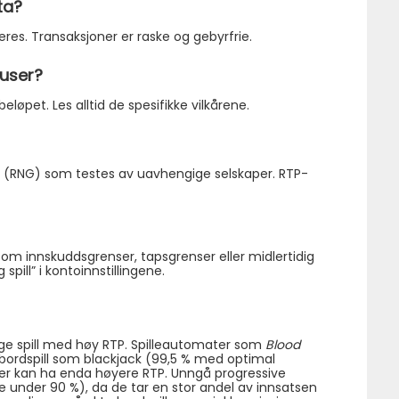
ta?
eres. Transaksjoner er raske og gebyrfrie.
nuser?
løpet. Les alltid de spesifikke vilkårene.
orer (RNG) som testes av uavhengige selskaper. RTP-
 som innskuddsgrenser, tapsgrenser eller midlertidig
spill” i kontoinnstillingene.
lge spill med høy RTP. Spilleautomater som
Blood
bordspill som blackjack (99,5 % med optimal
nter kan ha enda høyere RTP. Unngå progressive
 under 90 %), da de tar en stor andel av innsatsen