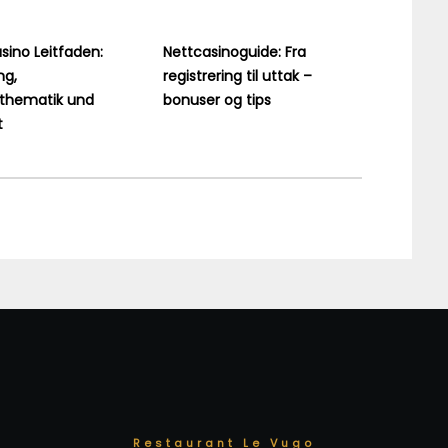
sino Leitfaden:
Nettcasinoguide: Fra
ng,
registrering til uttak –
thematik und
bonuser og tips
t
Restaurant Le Vugo