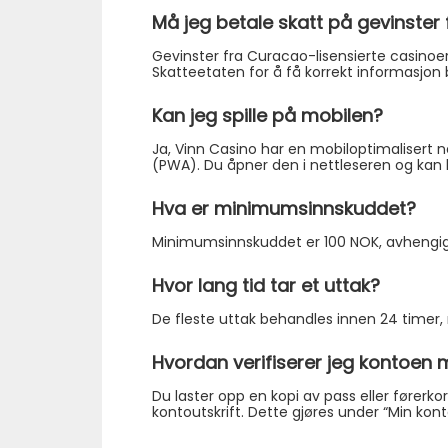
Må jeg betale skatt på gevinster
Gevinster fra Curacao-lisensierte casinoer
Skatteetaten for å få korrekt informasjon 
Kan jeg spille på mobilen?
Ja, Vinn Casino har en mobiloptimalisert
(PWA). Du åpner den i nettleseren og kan
Hva er minimumsinnskuddet?
Minimumsinnskuddet er 100 NOK, avhengi
Hvor lang tid tar et uttak?
De fleste uttak behandles innen 24 timer,
Hvordan verifiserer jeg kontoen 
Du laster opp en kopi av pass eller førerko
kontoutskrift. Dette gjøres under “Min konto