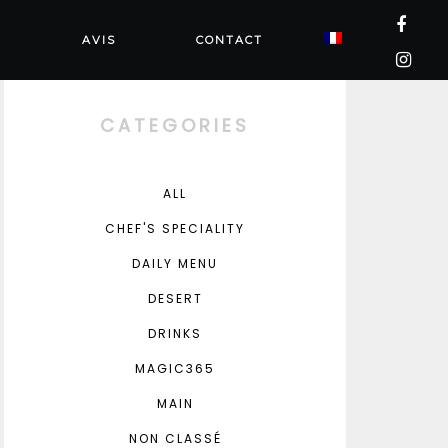
N
AVIS
CONTACT
CATEGORIES
ALL
CHEF'S SPECIALITY
DAILY MENU
DESERT
DRINKS
MAGIC365
MAIN
NON CLASSÉ