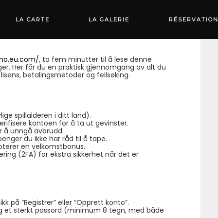
: Slik får du mest ut
en
LA CARTE
LA GALERIE
RÉSERVATIO
ino.eu.com/
, ta fem minutter til å lese denne
ger. Her får du en praktisk gjennomgang av alt du
 lisens, betalingsmetoder og feilsøking.
ige spillalderen i ditt land).
erifisere kontoen for å ta ut gevinster.
or å unngå avbrudd.
enger du ikke har råd til å tape.
pterer en velkomstbonus.
ring (2FA) for ekstra sikkerhet når det er
kk på “Registrer” eller “Opprett konto”.
 og et sterkt passord (minimum 8 tegn, med både