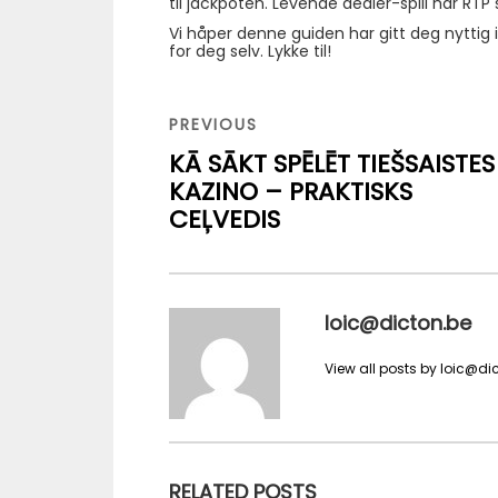
til jackpoten. Levende dealer-spill har RTP 
Vi håper denne guiden har gitt deg nyttig in
for deg selv. Lykke til!
Navigation
de
PREVIOUS
PREVIOUS
POST
l’article
KĀ SĀKT SPĒLĒT TIEŠSAISTES
KAZINO – PRAKTISKS
CEĻVEDIS
loic@dicton.be
View all posts by loic@di
RELATED POSTS