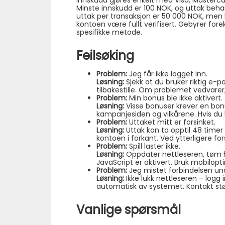
Innskudd gjøres enkelt med Visa, Mastercard
Minste innskudd er 100 NOK, og uttak beha
uttak per transaksjon er 50 000 NOK, men 
kontoen være fullt verifisert. Gebyrer for
spesifikke metode.
Feilsøking
Problem:
Jeg får ikke logget inn.
Løsning:
Sjekk at du bruker riktig e-p
tilbakestille. Om problemet vedvarer
Problem:
Min bonus ble ikke aktivert.
Løsning:
Visse bonuser krever en bon
kampanjesiden og vilkårene. Hvis du 
Problem:
Uttaket mitt er forsinket.
Løsning:
Uttak kan ta opptil 48 timer 
kontoen i forkant. Ved ytterligere fo
Problem:
Spill laster ikke.
Løsning:
Oppdater nettleseren, tøm hu
JavaScript er aktivert. Bruk mobilopti
Problem:
Jeg mistet forbindelsen unde
Løsning:
Ikke lukk nettleseren – logg i
automatisk av systemet. Kontakt stø
Vanlige spørsmål