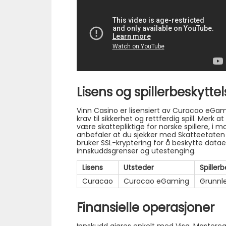
Lisens og spillerbeskytte
Vinn Casino er lisensiert av Curacao eGam
krav til sikkerhet og rettferdig spill. Merk
være skattepliktige for norske spillere, i mot
anbefaler at du sjekker med Skatteetaten f
bruker SSL-kryptering for å beskytte dataen
innskuddsgrenser og utestenging.
Lisens
Utsteder
Spiller
Curacao
Curacao eGaming
Grunnle
Finansielle operasjoner