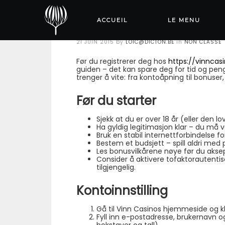
Vinn Casino-guide
av spillopplevels
ACCUEIL
LE MENU
Posted
21 JUIN 2015
by
LOIC@DICTON.BE
in
NON CLASSÉ
on
Før du registrerer deg hos
https://vinncas
guiden – det kan spare deg for tid og pen
trenger å vite: fra kontoåpning til bonuser,
Før du starter
Sjekk at du er over 18 år (eller den lovl
Ha gyldig legitimasjon klar – du må v
Bruk en stabil internettforbindelse f
Bestem et budsjett – spill aldri med p
Les bonusvilkårene nøye før du akse
Consider å aktivere tofaktorautentise
tilgjengelig.
Kontoinnstilling
Gå til Vinn Casinos hjemmeside og kli
Fyll inn e-postadresse, brukernavn