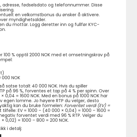
 adresse, fødselsdato og telefonnummer. Disse
sering.
entuelt en velkomstbonus du ønsker å aktivere.
 over myndighetsalder.
en du mottar. Logg deretter inn og fullfør KYC-
on.
er 100 % opptil 2000 NOK med et omsetningskrav på
empel:
t)
0 000 NOK
 satse totalt 40 000 NOK. Hvis du spiller
P på 96 %, forventes et tap på 4 % per spinn. Over
 × 0,04 = 1600 NOK. Med en bonus på 1000 NOK har
av egen lomme. Jo høyere RTP du velger, desto
øyaktig kan du bruke formelen:
Forventet verdi (EV) =
årt tilfelle: EV = 1000 – (40 000 × 0,04) = 1000 – 1600 =
negativ forventet verdi med 96 % RTP. Velger du
0 × 0,02) = 1000 – 800 = 200 NOK.
k i detalj: