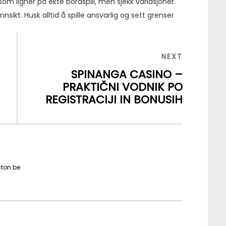
som ligner på ekte bordspill, men sjekk variasjoner.
nsikt. Husk alltid å spille ansvarlig og sett grenser
NEXT
NEXT
POST
SPINANGA CASINO –
PRAKTIČNI VODNIK PO
REGISTRACIJI IN BONUSIH
cton.be