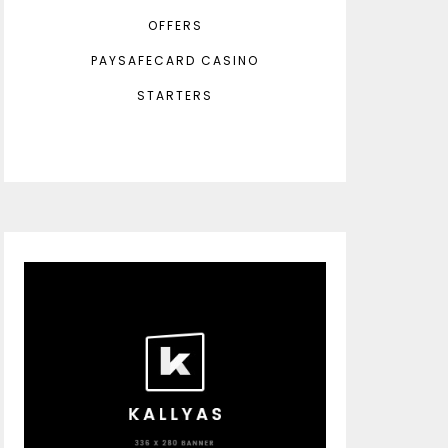
OFFERS
PAYSAFECARD CASINO
STARTERS