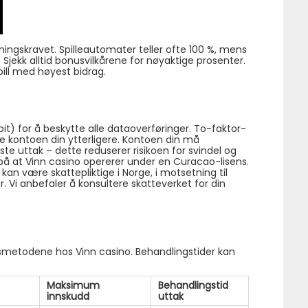
setningskravet. Spilleautomater teller ofte 100 %, mens
. Sjekk alltid bonusvilkårene for nøyaktige prosenter.
ill med høyest bidrag.
it) for å beskytte alle dataoverføringer. To-faktor-
ikre kontoen din ytterligere. Kontoen din må
te uttak – dette reduserer risikoen for svindel og
 at Vinn casino opererer under en Curacao-lisens.
 kan være skattepliktige i Norge, i motsetning til
er. Vi anbefaler å konsultere skatteverket for din
gsmetodene hos Vinn casino. Behandlingstider kan
Maksimum
Behandlingstid
innskudd
uttak