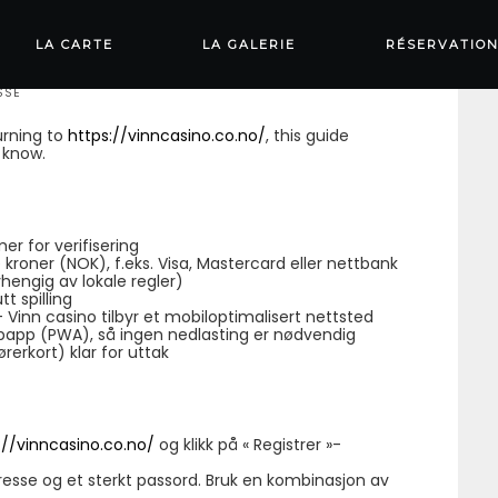
: Registrering,
g tips
LA CARTE
LA GALERIE
RÉSERVATIO
SSÉ
urning to
https://vinncasino.co.no/
, this guide
 know.
r for verifisering
roner (NOK), f.eks. Visa, Mastercard eller nettbank
hengig av lokale regler)
t spilling
 Vinn casino tilbyr et mobiloptimalisert nettsted
app (PWA), så ingen nedlasting er nødvendig
erkort) klar for uttak
://vinncasino.co.no/
og klikk på « Registrer »-
resse og et sterkt passord. Bruk en kombinasjon av