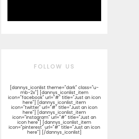
FOLLOW US
[dannys_iconlist theme="dark" class="u-
mb-2x"] [dannys_iconlist_item
icon="facebook" url="#" title="Just an icon
here"] [dannys_iconlist_item
icon="twitter" url="#" title="Just an icon
here"] [dannys_iconlist_item
icon="instagram" url="#" title="Just an
icon here"] [dannys_iconlist_item
icon="pinterest" url="#" title="Just an icon
here"] [/dannys_iconlist]