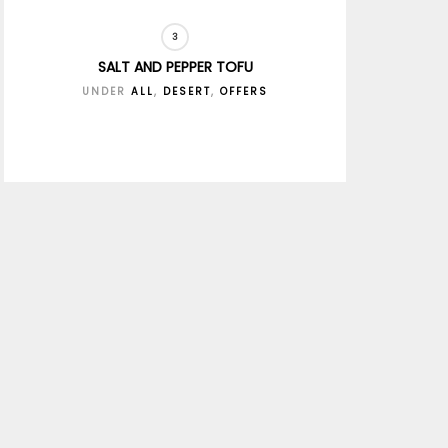
SALT AND PEPPER TOFU
UNDER
ALL
,
DESERT
,
OFFERS