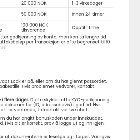
20 000 NOK
1–3 virkedager
50 000 NOK
Innen 24 timer
100 000 NOK
Opptil 1 time
e
tilsvarende
etter godkjenning av konto, men kan ta lengre tid
uttaksbeløp per transaksjon er ofte begrenset til 10
us.
aps Lock er på, eller om du har glemt passordet.
bakestille. Hvis problemet vedvarer, kontakt
i flere dager.
Dette skyldes ofte KYC-godkjenning.
ge dokumenter (ID, adressebevis) i god tid. Hvis
tt er ventende, ta kontakt via live chat.
om du har angitt bonuskoden under innskuddet.
vis alt er korrekt, prøv å logge ut og inn igjen.
or at dokumentene er leselige og i farger. Vanligvis