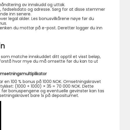
 håndtering av innskudd og uttak.
 fødselsdato og adresse. Sørg for at disse stemmer
nde inn senere.
ver legal alder. Les bonusvilkårene nøye før du
nus.
å lenken du mottar på e-post. Deretter logger du inn
in
 som matche innskuddet ditt opptil et visst beløp,
 forstå hvor mye du må omsette før du kan ta ut
msetningsmultiplikator
tar en 100 % bonus på 1000 NOK. Omsetningskravet
tykket: (1000 + 1000) × 35 = 70 000 NOK. Dette
OK før bonuspengene og eventuelle gevinster kan tas
msetningskravet bare 1x på depositumet.