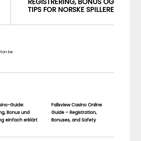
REGISTRERING, BONUS OG
TIPS FOR NORSKE SPILLERE
cton.be
sino-Guide:
Fallsview Casino Online
g, Bonus und
Guide – Registration,
g einfach erklärt
Bonuses, and Safety