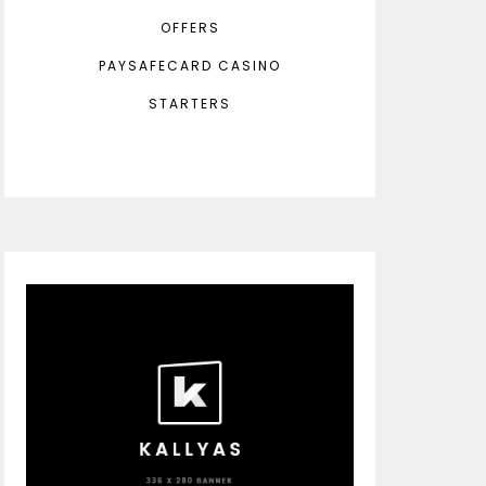
OFFERS
PAYSAFECARD CASINO
STARTERS