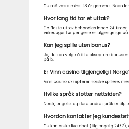
Du må være minst 18 år gammel. Noen land 
Hvor lang tid tar et uttak?
De fleste uttak behandles innen 24 timer
virkedager før pengene er tilgjengelige på 
Kan jeg spille uten bonus?
Ja, du kan velge å ikke akseptere bonusen
på 1x.
Er Vinn casino tilgjengelig i Norge
Vinn casino aksepterer norske spillere, 
Hvilke språk støtter nettsiden?
Norsk, engelsk og flere andre språk er tilg
Hvordan kontakter jeg kundestøt
Du kan bruke live chat (tilgjengelig 24/7),