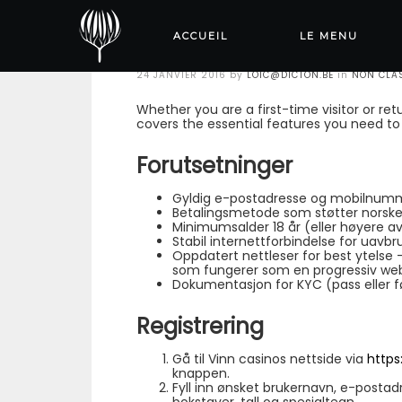
Vinn Casino-guide
bonusberegning o
ACCUEIL
LE MENU
Posted
24 JANVIER 2016
by
LOIC@DICTON.BE
in
NON CLA
on
Whether you are a first-time visitor or ret
covers the essential features you need to
Forutsetninger
Gyldig e-postadresse og mobilnumme
Betalingsmetode som støtter norske k
Minimumsalder 18 år (eller høyere av
Stabil internettforbindelse for uavbrut
Oppdatert nettleser for best ytelse –
som fungerer som en progressiv web
Dokumentasjon for KYC (pass eller før
Registrering
Gå til Vinn casinos nettside via
https
knappen.
Fyll inn ønsket brukernavn, e-postad