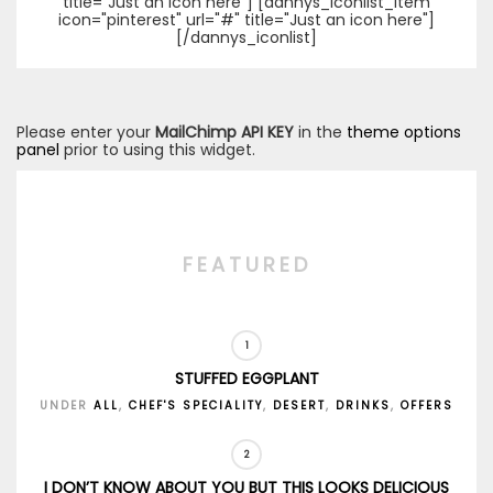
title="Just an icon here"] [dannys_iconlist_item
icon="pinterest" url="#" title="Just an icon here"]
[/dannys_iconlist]
Please enter your
MailChimp API KEY
in the
theme options
panel
prior to using this widget.
FEATURED
STUFFED EGGPLANT
UNDER
ALL
,
CHEF'S SPECIALITY
,
DESERT
,
DRINKS
,
OFFERS
I DON’T KNOW ABOUT YOU BUT THIS LOOKS DELICIOUS