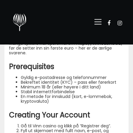
Bonusstrategi med
regneeksempel
Posted
1 SEPTEMBRE 2015
by
LOIC@DICTON.BE
in
NON CLASSÉ
on
Mange spillere har spørsmål om
https://vinncasino.eu/
før de setter inn sin første euro – her er de ærlige
svarene.
Prerequisites
Gyldig e-postadresse og telefonnummer
Bekreftet identitet (KYC) – pass eller førerkort
Minimum 18 år (eller høyere i ditt land)
Stabil internettforbindelse
En metode for innskudd (kort, e-lommebok,
kryptovaluta)
Creating Your Account
Gå til Vinn casino og klikk på “Registrer deg”.
Fyll ut skjemaet med fullt navn, e-post, og