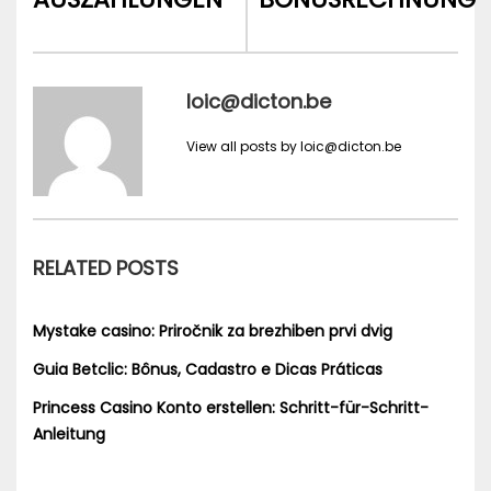
loic@dicton.be
View all posts by loic@dicton.be
RELATED POSTS
Mystake casino: Priročnik za brezhiben prvi dvig
Guia Betclic: Bônus, Cadastro e Dicas Práticas
Princess Casino Konto erstellen: Schritt-für-Schritt-
Anleitung