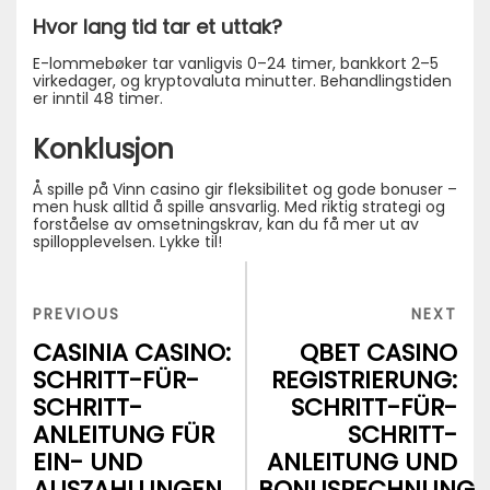
Hvor lang tid tar et uttak?
E-lommebøker tar vanligvis 0–24 timer, bankkort 2–5
virkedager, og kryptovaluta minutter. Behandlingstiden
er inntil 48 timer.
Konklusjon
Å spille på Vinn casino gir fleksibilitet og gode bonuser –
men husk alltid å spille ansvarlig. Med riktig strategi og
forståelse av omsetningskrav, kan du få mer ut av
spillopplevelsen. Lykke til!
Navigation
de
PREVIOUS
NEX
PREVIOUS
NEXT
POST
POS
l’article
CASINIA CASINO:
QBET CASINO
SCHRITT-FÜR-
REGISTRIERUNG:
SCHRITT-
SCHRITT-FÜR-
ANLEITUNG FÜR
SCHRITT-
EIN- UND
ANLEITUNG UND
AUSZAHLUNGEN
BONUSRECHNUNG