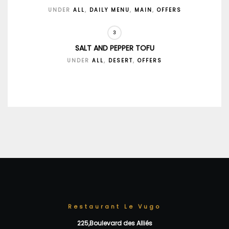
UNDER
ALL
,
DAILY MENU
,
MAIN
,
OFFERS
SALT AND PEPPER TOFU
UNDER
ALL
,
DESERT
,
OFFERS
Restaurant Le Vugo
225,Boulevard des Alliés