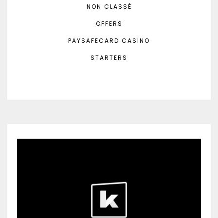
NON CLASSÉ
OFFERS
PAYSAFECARD CASINO
STARTERS