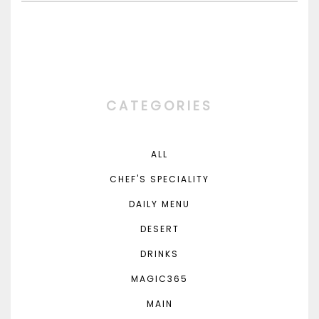
CATEGORIES
ALL
CHEF'S SPECIALITY
DAILY MENU
DESERT
DRINKS
MAGIC365
MAIN