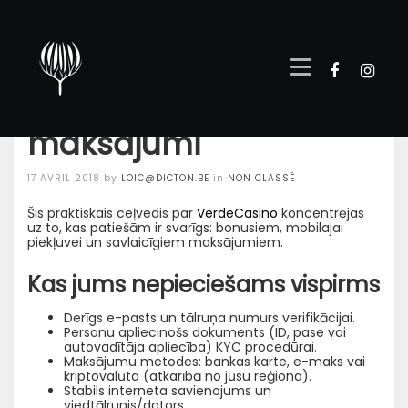
praktiskais ceļvedis:
bonusi, mobilā
piekļuve un
maksājumi
Posted
17 AVRIL 2018
by
LOIC@DICTON.BE
in
NON CLASSÉ
on
Šis praktiskais ceļvedis par
VerdeCasino
koncentrējas
uz to, kas patiešām ir svarīgs: bonusiem, mobilajai
piekļuvei un savlaicīgiem maksājumiem.
Kas jums nepieciešams vispirms
Derīgs e-pasts un tālruņa numurs verifikācijai.
Personu apliecinošs dokuments (ID, pase vai
autovadītāja apliecība) KYC procedūrai.
Maksājumu metodes: bankas karte, e-maks vai
kriptovalūta (atkarībā no jūsu reģiona).
Stabils interneta savienojums un
viedtālrunis/dators.