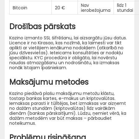
Nav
līdz 1
Bitcoin
20 €
ierobežojuma
stundai
Drošības pārskats
Kazino izmanto SSL šifrēšanu, lai aizsargātu jūsu datus.
Licence ir no Kirasao, kas nozīmē, ka laimesti var tikt
aplikti ar vietējiem ienākuma nodokļiem (atkarībā no
jūsu dzīvesvietas). Ieteicams konsultēties ar nodokļu
speciālistu. KYC procedūra ir obligāta, lai novērstu
naudas atmazgāšanu un nodrošinātu, ka izmaksas
nonāk īstajam īpašniekam.
Maksājumu metodes
Kazino piedāvā plašu maksājumu metožu klāstu,
tostarp bankas kartes, e-makus un kriptovalūtas.
Iemaksas parasti ir tūlītējas, bet izmaksas var aizņemt
no dažām stundām (kriptovalūtas) līdz vairākām
dienām (bankas pārskaitījumi). Lūdzu, ņemiet vērā, ka
dažām metodēm var būt maksas – pārbaudiet
noteikumus.
Problēmu risināšana