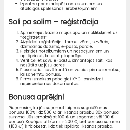
Izpratne par azartspēļu noteikumiem un
atbildīgas spēlēšanas ierobežojumiem.
Soli pa solim – reģistrācija
Apmeklējiet kazino mājaslapu un noklikšķiniet uz
“Reģistrēties”.
Aizpildiet reģistrācijas formu: vārds, uzvārds,
dzimšanas datums, e-pasts, parole.
Piekrītiet noteikumiem un nosacījumiem un
apstipriniet, ka esat pilngadīgs.
Verificējiet savu e-pastu, izmantojot saiti, kas
nosūtīta uz jūsu adresi.
Piesakieties savā kontā un veiciet pirmo iemaksu,
lai saņemtu bonuss.
Pirms izmaksas pabeigiet KYC, iesniedzot
nepieciešamos dokumentus.
Bonusa aprēķini
Pieņemsim, ka jūs saņemat laipnas sagaidīšanas
bonusu: 100% līdz 500 € ar likšanas prasību 30x bonusa
summa. Jūs iemaksājat 100 € un saņemat vēl 100 €
bonusā. Kopējais atlikums ir 200 €, bet bonusa summa
(100 €) ir “bloķēta”, līdz tiek izpildīta likšanas prasība.