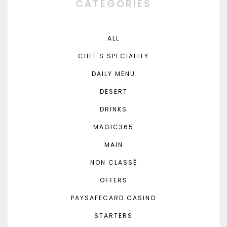
CATEGORIES
ALL
CHEF'S SPECIALITY
DAILY MENU
DESERT
DRINKS
MAGIC365
MAIN
NON CLASSÉ
OFFERS
PAYSAFECARD CASINO
STARTERS