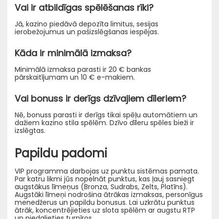
Vai ir atbildīgas spēlēšanas rīki?
Jā, kazino piedāvā depozīta limitus, sesijas
ierobežojumus un pašizslēgšanas iespējas.
Kāda ir minimālā izmaksa?
Minimālā izmaksa parasti ir 20 € bankas
pārskaitījumam un 10 € e-makiem.
Vai bonuss ir derīgs dzīvajiem dīleriem?
Nē, bonuss parasti ir derīgs tikai spēļu automātiem un
dažiem kazino stila spēlēm. Dzīvo dīleru spēles bieži ir
izslēgtas.
Papildu padomi
VIP programma darbojas uz punktu sistēmas pamata.
Par katru likmi jūs nopelnāt punktus, kas ļauj sasniegt
augstākus līmeņus (Bronza, Sudrabs, Zelts, Platīns).
Augstāki līmeņi nodrošina ātrākas izmaksas, personīgus
menedžerus un papildu bonusus. Lai uzkrātu punktus
ātrāk, koncentrējieties uz slota spēlēm ar augstu RTP
un piedalieties turnīros.