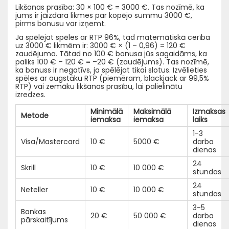
Likšanas prasība: 30 × 100 € = 3000 €. Tas nozīmē, ka
jums ir jāizdara likmes par kopējo summu 3000 €,
pirms bonusu var izņemt.
Ja spēlējat spēles ar RTP 96%, tad matemātiskā cerība
uz 3000 € likmēm ir: 3000 € × (1 – 0,96) = 120 €
zaudējuma. Tātad no 100 € bonusa jūs sagaidāms, ka
paliks 100 € – 120 € = –20 € (zaudējums). Tas nozīmē,
ka bonuss ir negatīvs, ja spēlējat tikai slotus. Izvēlieties
spēles ar augstāku RTP (piemēram, blackjack ar 99,5%
RTP) vai zemāku likšanas prasību, lai palielinātu
izredzes.
Minimālā
Maksimālā
Izmaksas
Metode
iemaksa
iemaksa
laiks
1-3
Visa/Mastercard
10 €
5000 €
darba
dienas
24
Skrill
10 €
10 000 €
stundas
24
Neteller
10 €
10 000 €
stundas
3-5
Bankas
20 €
50 000 €
darba
pārskaitījums
dienas