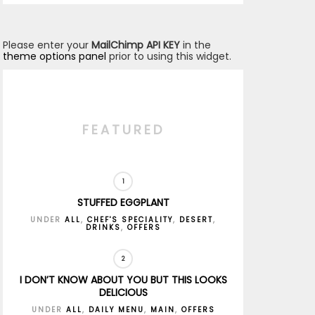
Please enter your
MailChimp API KEY
in the
theme options panel
prior to using this widget.
FEATURED
STUFFED EGGPLANT
UNDER
ALL
,
CHEF'S SPECIALITY
,
DESERT
,
DRINKS
,
OFFERS
I DON’T KNOW ABOUT YOU BUT THIS LOOKS
DELICIOUS
UNDER
ALL
,
DAILY MENU
,
MAIN
,
OFFERS