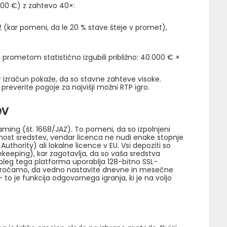
200 €) z zahtevo 40×:
 (kar pomeni, da le 20 % stave šteje v promet),
metom statistično izgubili približno: 40.000 € ×
 izračun pokaže, da so stavne zahteve visoke.
preverite pogoje za najvišji možni RTP igro.
ev
ing (št. 1668/JAZ). To pomeni, da so izpolnjeni
rnost sredstev, vendar licenca ne nudi enake stopnje
hority) ali lokalne licence v EU. Vsi depoziti so
keeping), kar zagotavlja, da so vaša sredstva
Poleg tega platforma uporablja 128-bitno SSL-
riporočamo, da vedno nastavite dnevne in mesečne
to je funkcija odgovornega igranja, ki je na voljo