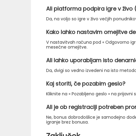
Ali platforma podpira igre v živo 
Da, na voljo so igre v živo večjih ponudnik
Kako lahko nastavim omejitve de
V nastavitvah računa pod « Odgovorno igra
mesečne omejitve.
Ali lahko uporabljam isto denarni
Da, dvigi so vedno izvedeni na isto metodo
Kaj storiti, če pozabim geslo?
Kliknite na « Pozabljeno geslo » na prijavni
Ali je ob registraciji potreben p
Ne, bonus dobrodošlice je samodejno dode
igranje brez bonusa.