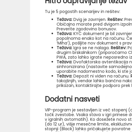
Hitro odpravljanje težav
Tu je 5 pogostih scenarijev in rešitev:
Težava:
Dvig je zavrnjen.
Rešitev:
Prev
Običajno morate pred dvigom izpolni
Preverite zgodovino bonusov.
Težava:
KYC dokument je bil zavrnje
popolnoma enako kot na računu. Če 
‘Miha’), pošljite nov dokument s pra
Težava:
Igra se ne nalaga.
Rešitev:
Po
drugim brskalnikom (priporočamo Chr
PWA, zato lahko igrate neposredno iz
Težava:
Dvofaktorska avtentikacija n
sinhronizirana (nastavite samodejn
uporabite nadomestno kodo, ki ste jo s
Težava:
Depozit ni viden na računu.
takojšnjih, vendar lahko bančna nakaz
prikazan, kontaktirajte podporo prek 
Dodatni nasveti
VIP-program je sestavljen iz več stopenj 
točk zvestobe. Vsaka stava v igri prinese d
v igralnih avtomatih). Ko dosežete novo s
(do 12 ur), višje mesečne limite, ekskluziv
stopnji (Black) lahko pričakujete povratn