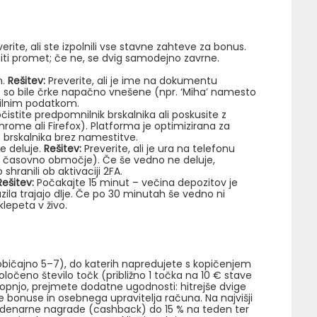
erite, ali ste izpolnili vse stavne zahteve za bonus.
ti promet; če ne, se dvig samodejno zavrne.
n.
Rešitev:
Preverite, ali je ime na dokumentu
so bile črke napačno vnešene (npr. ‘Miha’ namesto
vilnim podatkom.
čistite predpomnilnik brskalnika ali poskusite z
ome ali Firefox). Platforma je optimizirana za
 brskalnika brez namestitve.
e deluje.
Rešitev:
Preverite, ali je ura na telefonu
o časovno območje). Če še vedno ne deluje,
hranili ob aktivaciji 2FA.
Rešitev:
Počakajte 15 minut – večina depozitov je
ila trajajo dlje. Če po 30 minutah še vedno ni
klepeta v živo.
(običajno 5–7), do katerih napredujete s kopičenjem
oločeno število točk (približno 1 točka na 10 € stave
topnjo, prejmete dodatne ugodnosti: hitrejše dvige
ne bonuse in osebnega upravitelja računa. Na najvišji
e denarne nagrade (cashback) do 15 % na teden ter