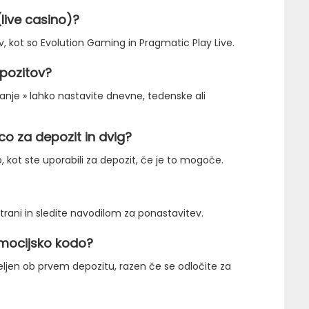
(live casino)?
ov, kot so Evolution Gaming in Pragmatic Play Live.
pozitov?
nje » lahko nastavite dnevne, tedenske ali
co za depozit in dvig?
, kot ste uporabili za depozit, če je to mogoče.
 strani in sledite navodilom za ponastavitev.
romocijsko kodo?
ljen ob prvem depozitu, razen če se odločite za