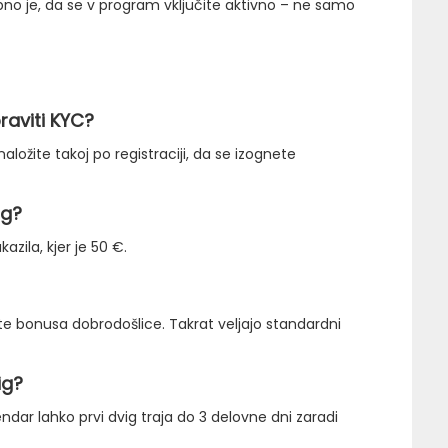
o je, da se v program vključite aktivno – ne samo
raviti KYC?
ložite takoj po registraciji, da se izognete
ig?
zila, kjer je 50 €.
lite bonusa dobrodošlice. Takrat veljajo standardni
ig?
endar lahko prvi dvig traja do 3 delovne dni zaradi