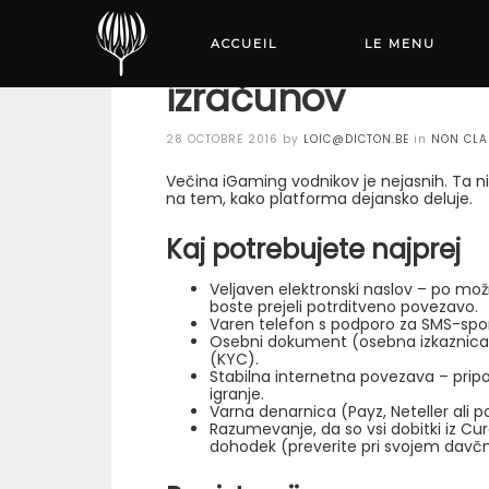
Vavada casino: pr
registracije, polo
ACCUEIL
LE MENU
izračunov
Posted
28 OCTOBRE 2016
by
LOIC@DICTON.BE
in
NON CLA
on
Večina iGaming vodnikov je nejasnih. Ta ni –
na tem, kako platforma dejansko deluje.
Kaj potrebujete najprej
Veljaven elektronski naslov – po mož
boste prejeli potrditveno povezavo.
Varen telefon s podporo za SMS-sporo
Osebni dokument (osebna izkaznica al
(KYC).
Stabilna internetna povezava – pripo
igranje.
Varna denarnica (Payz, Neteller ali p
Razumevanje, da so vsi dobitki iz C
dohodek (preverite pri svojem davč