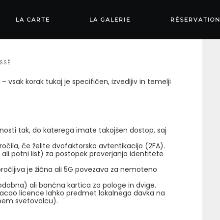
aktični vodnik do
gov in stavnih
LA CARTE
LA GALERIE
RÉSERVATIO
SSÉ
 vsak korak tukaj je specifičen, izvedljiv in temelji
nosti tak, do katerega imate takojšen dostop, saj
čila, če želite dvofaktorsko avtentikacijo (2FA).
i potni list) za postopek preverjanja identitete
ročljiva je žična ali 5G povezava za nemoteno
odobna) ali bančna kartica za pologe in dvige.
uracao licence lahko predmet lokalnega davka na
nem svetovalcu).