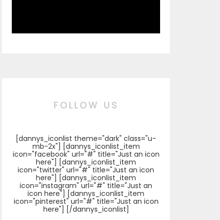
FOLLOW US
[dannys_iconlist theme="dark" class="u-
mb-2x"] [dannys_iconlist_item
icon="facebook" url="#" title="Just an icon
here"] [dannys_iconlist_item
icon="twitter" url="#" title="Just an icon
here"] [dannys_iconlist_item
icon="instagram" url="#" title="Just an
icon here"] [dannys_iconlist_item
icon="pinterest" url="#" title="Just an icon
here"] [/dannys_iconlist]