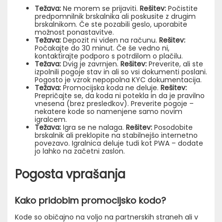
Težava:
Ne morem se prijaviti.
Rešitev:
Počistite
predpomnilnik brskalnika ali poskusite z drugim
brskalnikom. Če ste pozabili geslo, uporabite
možnost ponastavitve.
Težava:
Depozit ni viden na računu.
Rešitev:
Počakajte do 30 minut. Če še vedno ni,
kontaktirajte podporo s potrdilom o plačilu.
Težava:
Dvig je zavrnjen.
Rešitev:
Preverite, ali ste
izpolnili pogoje stav in ali so vsi dokumenti poslani.
Pogosto je vzrok nepopolna KYC dokumentacija.
Težava:
Promocijska koda ne deluje.
Rešitev:
Prepričajte se, da koda ni potekla in da je pravilno
vnesena (brez presledkov). Preverite pogoje –
nekatere kode so namenjene samo novim
igralcem.
Težava:
Igra se ne nalaga.
Rešitev:
Posodobite
brskalnik ali preklopite na stabilnejšo internetno
povezavo. Igralnica deluje tudi kot PWA – dodate
jo lahko na začetni zaslon.
Pogosta vprašanja
Kako pridobim promocijsko kodo?
Kode so običajno na voljo na partnerskih straneh ali v