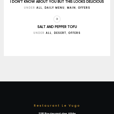
I DON’T KNOW ABOUT YOU BUT THIS LOOKS DELICIOUS
UNDER
ALL
,
DAILY MENU
,
MAIN
,
OFFERS
SALT AND PEPPER TOFU
UNDER
ALL
,
DESERT
,
OFFERS
Restaurant Le Vugo
225,Boulevard des Alliés