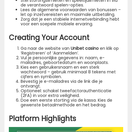
Stel stortingslimieten en speeltijdlimieten in via
de verantwoord spelen-opties.
Lees de algemene voorwaarden van bonussen –
let op inzetvereisten en maximale uitbetaling.
Zorg dat je een stabiele internetverbinding hebt
voor een soepele mobiele ervaring.
Creating Your Account
Ga naar de website van
Unibet casino
en klik op
‘Registreren’ of ‘Aanmelden’.
Vul je persoonlijke gegevens in: naam, e-
mailadres, geboortedatum en woonplaats.
Kies een gebruikersnaam en een sterk
wachtwoord – gebruik minimaal 8 tekens met
cijfers en symbolen.
Bevestig je e-mailadres via de link die je
ontvangt.
Optioneel: schakel tweefactorauthenticatie
(2FA) in voor extra veiligheid.
Doe een eerste storting via de kassa. Kies de
gewenste betaalmethode en het bedrag.
Platform Highlights