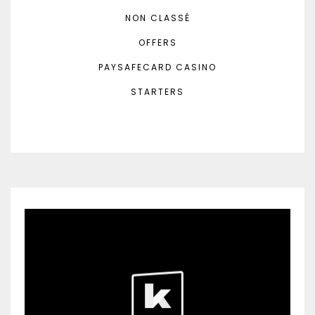
NON CLASSÉ
OFFERS
PAYSAFECARD CASINO
STARTERS