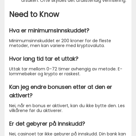
årsaken. Ofte skyldes det ufullstendig verifisering.
Need to Know
Hva er minimumsinnskuddet?
Minimumsinnskuddet er 200 kroner for de fleste
metoder, men kan variere med kryptovaluta.
Hvor lang tid tar et uttak?
Uttak tar mellom 0–72 timer avhengig av metode. E-
lommebøker og krypto er raskest.
Kan jeg endre bonusen etter at den er
aktivert?
Nei, når en bonus er aktivert, kan du ikke bytte den. Les
vilkårene før du aktiverer.
Er det gebyrer på innskudd?
Nei, casinoet tar ikke gebyrer på innskudd. Din bank kan