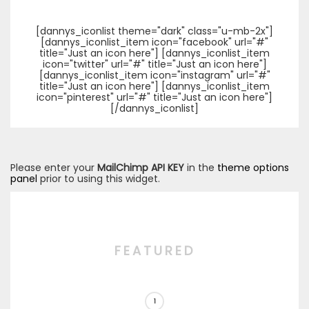
[dannys_iconlist theme="dark" class="u-mb-2x"]
[dannys_iconlist_item icon="facebook" url="#"
title="Just an icon here"] [dannys_iconlist_item
icon="twitter" url="#" title="Just an icon here"]
[dannys_iconlist_item icon="instagram" url="#"
title="Just an icon here"] [dannys_iconlist_item
icon="pinterest" url="#" title="Just an icon here"]
[/dannys_iconlist]
Please enter your
MailChimp API KEY
in the
theme options
panel
prior to using this widget.
FEATURED