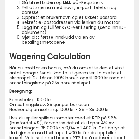
Gå til nettsiden og klikk på «Registrer».
Fyll ut skjema med navn, e-post, telefon og
adresse.
Opprett et brukernavn og et sikkert passord.
Bekreft e-postadressen via lenken du mottar.
Logg inn og fullfør KYC-verifisering (send inn ID-
dokument).
Gjør ditt første innskudd via en av
betalingsmetodene.
Wagering Calculation
Når du mottar en bonus, må du omsette den et visst
antall ganger før du kan ta ut gevinster. La oss ta et
eksempel: Du får en 100% bonus opptil 1000 kr med et
omsetningskrav på 35x bonusbeløpet.
Beregning:
Bonusbeløp: 1000 kr
Omsetningskrav: 35 ganger bonusen
Nødvendig omsetning: 1000 kr × 35 = 35 000 kr
Hvis du spiller spilleautomater med et RTP på 96%
(husfordel 4%), forventes det at du taper 4% av
omsetningen: 35 000 kr × 0,04 = 1 400 kr. Det betyr at
du i gjennomsnitt vil tape 1 400 kr før du oppfyller
kravet. Velg spill med høyere RTP for å redusere tapet.