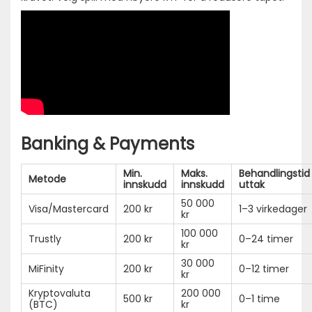
Banking & Payments
Min.
Maks.
Behandlingstid
Metode
innskudd
innskudd
uttak
50 000
Visa/Mastercard
200 kr
1–3 virkedager
kr
100 000
Trustly
200 kr
0–24 timer
kr
30 000
MiFinity
200 kr
0–12 timer
kr
Kryptovaluta
200 000
500 kr
0–1 time
(BTC)
kr