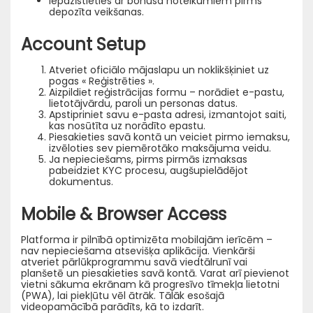
Iepazīstieties ar bonusa noteikumiem pirms
depozīta veikšanas.
Account Setup
Atveriet oficiālo mājaslapu un noklikšķiniet uz
pogas « Reģistrēties ».
Aizpildiet reģistrācijas formu – norādiet e-pastu,
lietotājvārdu, paroli un personas datus.
Apstipriniet savu e-pasta adresi, izmantojot saiti,
kas nosūtīta uz norādīto epastu.
Piesakieties savā kontā un veiciet pirmo iemaksu,
izvēloties sev piemērotāko maksājuma veidu.
Ja nepieciešams, pirms pirmās izmaksas
pabeidziet KYC procesu, augšupielādējot
dokumentus.
Mobile & Browser Access
Platforma ir pilnībā optimizēta mobilajām ierīcēm –
nav nepieciešama atsevišķa aplikācija. Vienkārši
atveriet pārlūkprogrammu savā viedtālrunī vai
planšetē un piesakieties savā kontā. Varat arī pievienot
vietni sākuma ekrānam kā progresīvo tīmekļa lietotni
(PWA), lai piekļūtu vēl ātrāk. Tālāk esošajā
videopamācībā parādīts, kā to izdarīt.