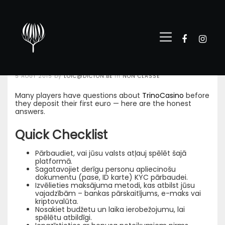
reģistrācijas ceļvedis
un bonusa aprēķins –
praktisks ceļvedis
Posted
5 AOÛT 2015
by
LOIC@DICTON.BE
in
NON CLASSÉ
on
Many players have questions about
TrinoCasino
before
they deposit their first euro — here are the honest
answers.
Quick Checklist
Pārbaudiet, vai jūsu valsts atļauj spēlēt šajā
platformā.
Sagatavojiet derīgu personu apliecinošu
dokumentu (pase, ID karte) KYC pārbaudei.
Izvēlieties maksājuma metodi, kas atbilst jūsu
vajadzībām – bankas pārskaitījums, e-maks vai
kriptovalūta.
Nosakiet budžetu un laika ierobežojumu, lai
spēlētu atbildīgi.