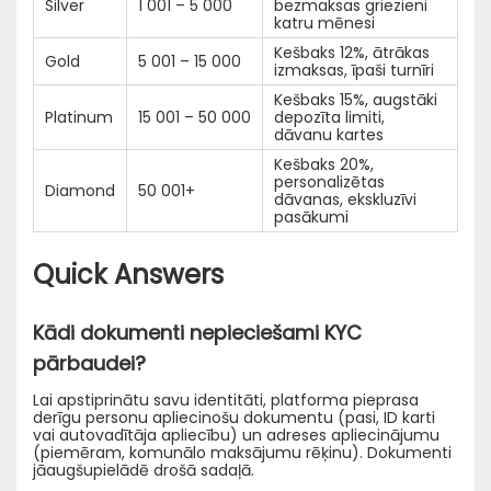
Silver
1 001 – 5 000
bezmaksas griezieni
katru mēnesi
Kešbaks 12%, ātrākas
Gold
5 001 – 15 000
izmaksas, īpaši turnīri
Kešbaks 15%, augstāki
Platinum
15 001 – 50 000
depozīta limiti,
dāvanu kartes
Kešbaks 20%,
personalizētas
Diamond
50 001+
dāvanas, ekskluzīvi
pasākumi
Quick Answers
Kādi dokumenti nepieciešami KYC
pārbaudei?
Lai apstiprinātu savu identitāti, platforma pieprasa
derīgu personu apliecinošu dokumentu (pasi, ID karti
vai autovadītāja apliecību) un adreses apliecinājumu
(piemēram, komunālo maksājumu rēķinu). Dokumenti
jāaugšupielādē drošā sadaļā.