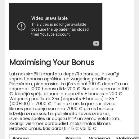
Maximising Your Bonus
Lai maksimāli izmantotu depozīta bonusu, ir svarīgi
saprast bonusa aprēķinu un wagering prasības.
Piemēram, pieņemsim, ka jūs veicat 100 € depozītu un
saņemat 100% bonusu līdz 200 €. Bonusa summa = 100
€. Kopējā spēļu bilance = depozīts + bonuss = 200 €.
Wagering prasība ir 35x (depozīts + bonuss) = 35 *
(100+100) = 7000 €. Tas nozīmē, ka jums ir jāveic
likmes par kopējo summu 7000 € pirms bonusa
līdzekļu izmaksas. Lai palielinātu savas izredzes,
izvēlieties spēles ar augstu RTP un zemu volatilitāti.
Svarīgi: vienmēr pārbaudiet maksimālās likmes
ierobežojumus, kas parasti ir 5 € vai 10 €.
Bonusa
Bonusa
Wagering
Maksimāl