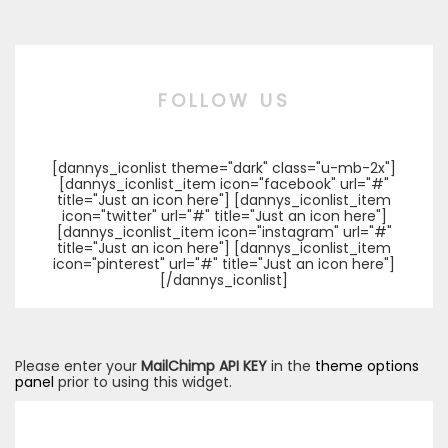
FOLLOW US
[dannys_iconlist theme="dark" class="u-mb-2x"]
[dannys_iconlist_item icon="facebook" url="#"
title="Just an icon here"] [dannys_iconlist_item
icon="twitter" url="#" title="Just an icon here"]
[dannys_iconlist_item icon="instagram" url="#"
title="Just an icon here"] [dannys_iconlist_item
icon="pinterest" url="#" title="Just an icon here"]
[/dannys_iconlist]
Please enter your
MailChimp API KEY
in the
theme options
panel
prior to using this widget.