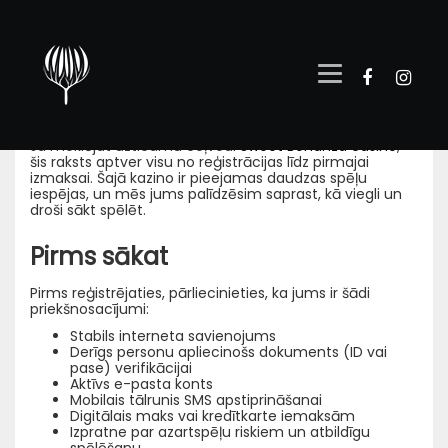
praktisks ceļvedis –
soli pa solim
Posted
13 MAI 2017
by
LOIC@DICTON.BE
in
NON CLASSÉ
on
Ja meklējat uzticamu ceļvedi
Sweet Bonanza casino
,
šis raksts aptver visu no reģistrācijas līdz pirmajai
izmaksai. Šajā kazino ir pieejamas daudzas spēļu
iespējas, un mēs jums palīdzēsim saprast, kā viegli un
droši sākt spēlēt.
Pirms sākat
Pirms reģistrējaties, pārliecinieties, ka jums ir šādi
priekšnosacījumi:
Stabils interneta savienojums
Derīgs personu apliecinošs dokuments (ID vai
pase) verifikācijai
Aktīvs e-pasta konts
Mobilais tālrunis SMS apstiprināšanai
Digitālais maks vai kredītkarte iemaksām
Izpratne par azartspēļu riskiem un atbildīgu