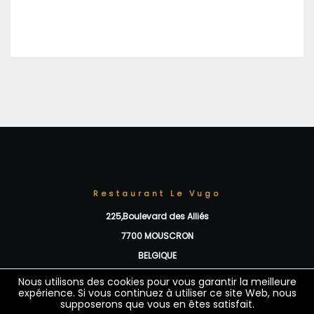
Restaurant Le Vugo
225,Boulevard des Alliés
7700 MOUSCRON
BELGIQUE
Nous utilisons des cookies pour vous garantir la meilleure
Nous utilisons des cookies pour vous garantir la meilleure
expérience. Si vous continuez à utiliser ce site Web, nous
expérience. Si vous continuez à utiliser ce site Web, nous
supposerons que vous en êtes satisfait.
supposerons que vous en êtes satisfait.