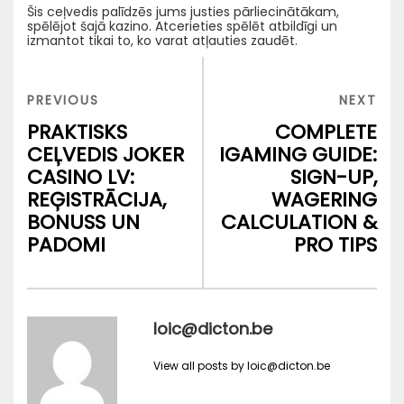
Šis ceļvedis palīdzēs jums justies pārliecinātākam,
spēlējot šajā kazino. Atcerieties spēlēt atbildīgi un
izmantot tikai to, ko varat atļauties zaudēt.
Navigation
de
PREVIOUS
NEX
PREVIOUS
NEXT
POST
POS
l’article
PRAKTISKS
COMPLETE
CEĻVEDIS JOKER
IGAMING GUIDE:
CASINO LV:
SIGN-UP,
REĢISTRĀCIJA,
WAGERING
BONUSS UN
CALCULATION &
PADOMI
PRO TIPS
loic@dicton.be
View all posts by loic@dicton.be