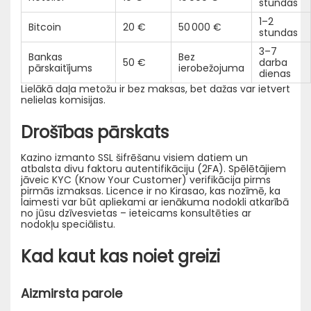
stundas
1–2
Bitcoin
20 €
50 000 €
stundas
3–7
Bankas
Bez
50 €
darba
pārskaitījums
ierobežojuma
dienas
Lielākā daļa metožu ir bez maksas, bet dažas var ietvert
nelielas komisijas.
Drošības pārskats
Kazino izmanto SSL šifrēšanu visiem datiem un
atbalsta divu faktoru autentifikāciju (2FA). Spēlētājiem
jāveic KYC (Know Your Customer) verifikācija pirms
pirmās izmaksas. Licence ir no Kirasao, kas nozīmē, ka
laimesti var būt apliekami ar ienākuma nodokli atkarībā
no jūsu dzīvesvietas – ieteicams konsultēties ar
nodokļu speciālistu.
Kad kaut kas noiet greizi
Aizmirsta parole