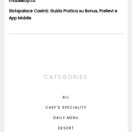
mobiilikäyttö
Slotspalace Casinò: Guida Pratica su Bonus, Prelievi e
App Mobile
CATEGORIES
ALL
CHEF'S SPECIALITY
DAILY MENU
DESERT