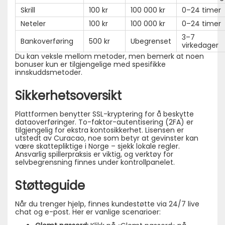
Skrill
100 kr
100 000 kr
0–24 timer
Neteler
100 kr
100 000 kr
0–24 timer
3–7
Bankoverføring
500 kr
Ubegrenset
virkedager
Du kan veksle mellom metoder, men bemerk at noen
bonuser kun er tilgjengelige med spesifikke
innskuddsmetoder.
Sikkerhetsoversikt
Plattformen benytter SSL-kryptering for å beskytte
dataoverføringer. To-faktor-autentisering (2FA) er
tilgjengelig for ekstra kontosikkerhet. Lisensen er
utstedt av Curacao, noe som betyr at gevinster kan
være skattepliktige i Norge – sjekk lokale regler.
Ansvarlig spillerpraksis er viktig, og verktøy for
selvbegrensning finnes under kontrollpanelet.
Støtteguide
Når du trenger hjelp, finnes kundestøtte via 24/7 live
chat og e-post. Her er vanlige scenarioer: