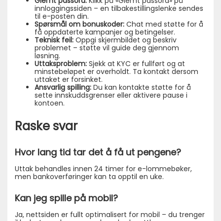
Glemt passord:
Klikk på «Glemt passord» på
innloggingssiden – en tilbakestillingslenke sendes
til e-posten din.
Spørsmål om bonuskoder:
Chat med støtte for å
få oppdaterte kampanjer og betingelser.
Teknisk feil:
Oppgi skjermbildet og beskriv
problemet – støtte vil guide deg gjennom
løsning.
Uttaksproblem:
Sjekk at KYC er fullført og at
minstebeløpet er overholdt. Ta kontakt dersom
uttaket er forsinket.
Ansvarlig spilling:
Du kan kontakte støtte for å
sette innskuddsgrenser eller aktivere pause i
kontoen.
Raske svar
Hvor lang tid tar det å få ut pengene?
Uttak behandles innen 24 timer for e-lommebøker,
men bankoverføringer kan ta opptil en uke.
Kan jeg spille på mobil?
Ja, nettsiden er fullt optimalisert for mobil – du trenger