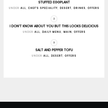
STUFFED EGGPLANT
UNDER
ALL
,
CHEF'S SPECIALITY
,
DESERT
,
DRINKS
,
OFFERS
I DON’T KNOW ABOUT YOU BUT THIS LOOKS DELICIOUS
UNDER
ALL
,
DAILY MENU
,
MAIN
,
OFFERS
SALT AND PEPPER TOFU
UNDER
ALL
,
DESERT
,
OFFERS