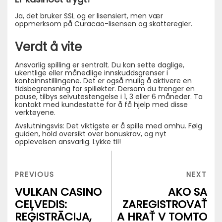
Ja, det bruker SSL og er lisensiert, men vær
oppmerksom på Curacao-lisensen og skatteregler.
Verdt å vite
Ansvarlig spilling er sentralt. Du kan sette daglige,
ukentlige eller månedlige innskuddsgrenser i
kontoinnstillingene. Det er også mulig å aktivere en
tidsbegrensning for spilløkter. Dersom du trenger en
pause, tilbys selvutestengelse i 1, 3 eller 6 måneder. Ta
kontakt med kundestøtte for å få hjelp med disse
verktøyene.
Avslutningsvis: Det viktigste er å spille med omhu. Følg
guiden, hold oversikt over bonuskrav, og nyt
opplevelsen ansvarlig. Lykke til!
Navigation
de
PREVIOUS
NEX
PREVIOUS
NEXT
POST
POS
l’article
VULKAN CASINO
AKO SA
CEĻVEDIS:
ZAREGISTROVAŤ
REĢISTRĀCIJA,
A HRAŤ V TOMTO