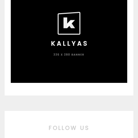
FOLLOW US