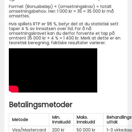
Formel: (Bonusbeløp) × (omsetningskrav) = totalt
omsetningsbehov. Her: 1 000 kr × 35 = 35 000 kr må
omsettes.
Hvis spillets RTP er 96 %, betyr det at du statistisk sett
taper 4 % av innsatsen over tid. For å nå
omsetningskravet kan du derfor forvente et tap på
omtrent 35 000 kr × 4 % = 1 400 kr. Merk at dette er en
teoretisk beregning; faktiske resultater varierer.
Betalingsmetoder
Min.
Maks.
Behandlings
Metode
innskudd
innskudd
uttak
Visa/Mastercard
200 kr
50 000 kr
1–3 virkedag