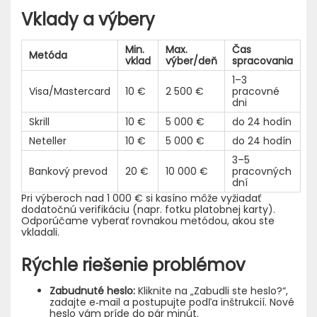
Vklady a výbery
Min.
Max.
Čas
Metóda
vklad
výber/deň
spracovania
1–3
Visa/Mastercard
10 €
2 500 €
pracovné
dni
Skrill
10 €
5 000 €
do 24 hodín
Neteller
10 €
5 000 €
do 24 hodín
3–5
Bankový prevod
20 €
10 000 €
pracovných
dní
Pri výberoch nad 1 000 € si kasíno môže vyžiadať
dodatočnú verifikáciu (napr. fotku platobnej karty).
Odporúčame vyberať rovnakou metódou, akou ste
vkladali.
Rýchle riešenie problémov
Zabudnuté heslo:
Kliknite na „Zabudli ste heslo?“,
zadajte e‑mail a postupujte podľa inštrukcií. Nové
heslo vám príde do pár minút.