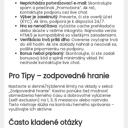
Neprichádza potvrdzovací e‑mail:
Skontrolujte
spam a priečinok „Promotions“. Ak nič,
kontaktujte podporu cez live chat.
Výber je zaseknutý:
Preverte, či ste overili účet
(KYC). Ak áno, podpora je k dispozícii 24/7.
Hra sa nenačítava:
Vyčistite cache prehliadača
alebo skúste v režime inkognito. Najnovšia verzia
HTML5 je kompatibilná so všetkými zariadeniami.
Verifikácia trvá príliš dlho:
Overenie zvyčajne trvá
do 48 hodín. Ak ste doklady nahrali a neozvali sa,
pošlite pripomienku na podporu.
Bonus nebol pripísaný:
Skontrolujte, či ste zadali
bonusový kód a splnili minimálny vklad. Pri
nezhode kontaktujte live chat.
Pro Tipy – zodpovedné hranie
Nastavte si denné/týždenné limity na vklady v sekcii
„Zodpovedné hranie“. Kasíno ponúka tiež možnosť
obmedzenia herného času a dobrovoľné vylúčenie
(self‑exclusion) na 1, 3, 6 mesiacov alebo natrvalo.
Tieto nástroje slúžia na kontrolu herného správania –
využívajte ich aktívne.
Často kladené otázky