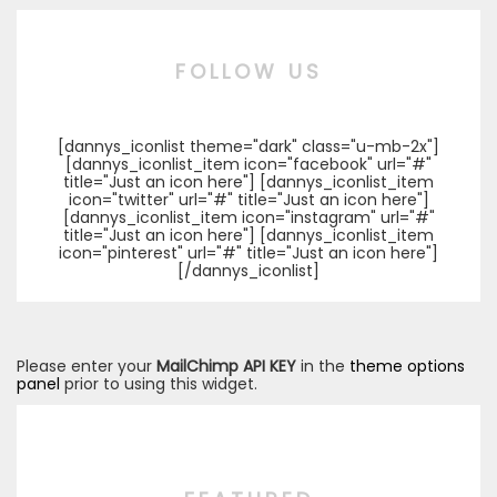
FOLLOW US
[dannys_iconlist theme="dark" class="u-mb-2x"]
[dannys_iconlist_item icon="facebook" url="#"
title="Just an icon here"] [dannys_iconlist_item
icon="twitter" url="#" title="Just an icon here"]
[dannys_iconlist_item icon="instagram" url="#"
title="Just an icon here"] [dannys_iconlist_item
icon="pinterest" url="#" title="Just an icon here"]
[/dannys_iconlist]
Please enter your
MailChimp API KEY
in the
theme options
panel
prior to using this widget.