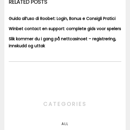
RELATED POSTS
Guida all’uso di Roobet: Login, Bonus e Consigli Pratici
Winbet contact en support: complete gids voor spelers
Slik kommer du i gang på nettcasinoet – registrering,
innskudd og uttak
CATEGORIES
ALL