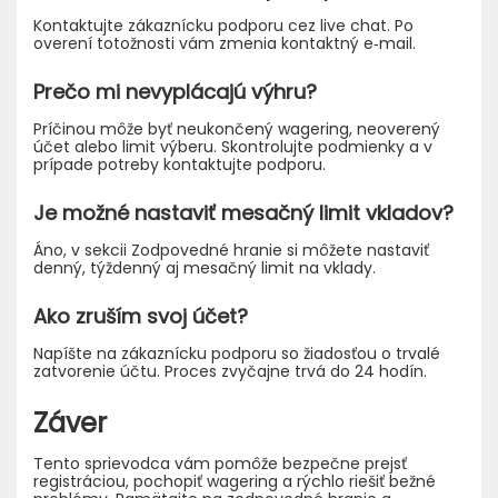
Kontaktujte zákaznícku podporu cez live chat. Po
overení totožnosti vám zmenia kontaktný e‑mail.
Prečo mi nevyplácajú výhru?
Príčinou môže byť neukončený wagering, neoverený
účet alebo limit výberu. Skontrolujte podmienky a v
prípade potreby kontaktujte podporu.
Je možné nastaviť mesačný limit vkladov?
Áno, v sekcii Zodpovedné hranie si môžete nastaviť
denný, týždenný aj mesačný limit na vklady.
Ako zruším svoj účet?
Napíšte na zákaznícku podporu so žiadosťou o trvalé
zatvorenie účtu. Proces zvyčajne trvá do 24 hodín.
Záver
Tento sprievodca vám pomôže bezpečne prejsť
registráciou, pochopiť wagering a rýchlo riešiť bežné