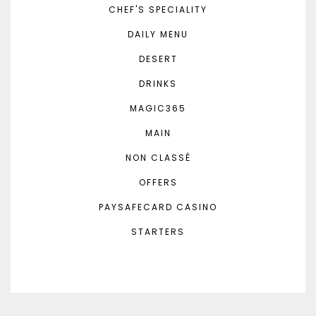
CHEF'S SPECIALITY
DAILY MENU
DESERT
DRINKS
MAGIC365
MAIN
NON CLASSÉ
OFFERS
PAYSAFECARD CASINO
STARTERS