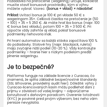
Požiadavka na pretočenie (wagering) určuje, koľkokrát
musíte staviť bonusové prostriedky, kým si výhru
môžete vybrať. Vzorec:
(bonus + vklad) × násobiteľ
.
Príklad:
Uvítací bonus je 100 € pri vklade 50 € s
wageringom 35×. Celková čiastka na pretočenie je (50
+ 100) × 35 = 5 250 €. Ak máte hrať iba bonus (napr. 100
€ bonus bez vkladu), potom 100 × 35 = 3 500 €. Pri
výpočte vždy zahrňte aj vklad, pokiaľ bonusové
podmienky nehovoria inak.
Pri hraní automatov sa každá stávka započítava 100 %
do požiadavky. Stolové hry (napr. blackjack, ruleta)
majú zvyčajne nižší podiel (10–20 %). Vždy kontrolujte
podmienky – hranie hier s nízkym podielom predĺži
plnenie wageringu.
Je to bezpečné?
Platforma funguje na základe licencie z Curacaa, čo
znamená, že spĺňa základné bezpečnostné štandardy
(SSL šifrovanie, pravidelný audit hier). Dôležité: výhry z
Curacao‑licencovaných kasín môžu podliehať dani z
príjmu v závislosti od vašej krajiny – odporúčame
konzultovať s daňovým poradcom. Overenie totožnosti
(KYC) je povinné pred prvým výberom; bez neho vám
peniaze nevyplatia.