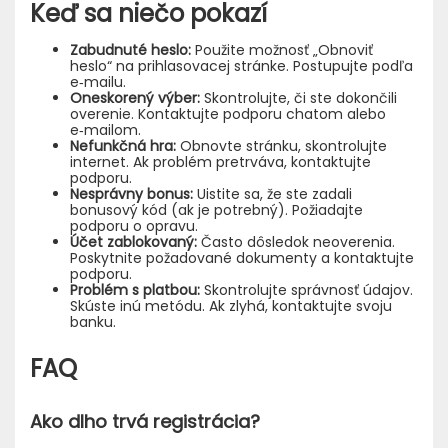
Keď sa niečo pokazí
Zabudnuté heslo:
Použite možnosť „Obnoviť
heslo“ na prihlasovacej stránke. Postupujte podľa
e‑mailu.
Oneskorený výber:
Skontrolujte, či ste dokončili
overenie. Kontaktujte podporu chatom alebo
e‑mailom.
Nefunkčná hra:
Obnovte stránku, skontrolujte
internet. Ak problém pretrváva, kontaktujte
podporu.
Nesprávny bonus:
Uistite sa, že ste zadali
bonusový kód (ak je potrebný). Požiadajte
podporu o opravu.
Účet zablokovaný:
Často dôsledok neoverenia.
Poskytnite požadované dokumenty a kontaktujte
podporu.
Problém s platbou:
Skontrolujte správnosť údajov.
Skúste inú metódu. Ak zlyhá, kontaktujte svoju
banku.
FAQ
Ako dlho trvá registrácia?