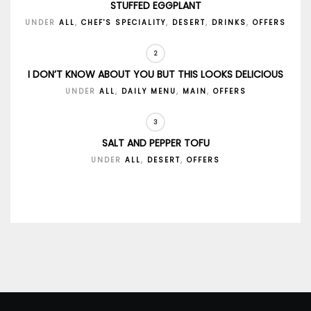
STUFFED EGGPLANT
UNDER
ALL
,
CHEF'S SPECIALITY
,
DESERT
,
DRINKS
,
OFFERS
I DON’T KNOW ABOUT YOU BUT THIS LOOKS DELICIOUS
UNDER
ALL
,
DAILY MENU
,
MAIN
,
OFFERS
SALT AND PEPPER TOFU
UNDER
ALL
,
DESERT
,
OFFERS