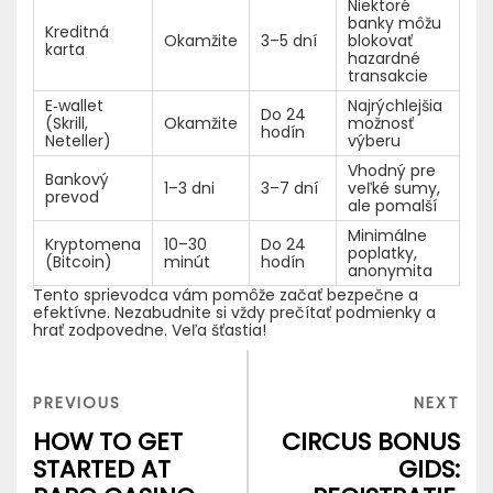
Niektoré
banky môžu
Kreditná
Okamžite
3–5 dní
blokovať
karta
hazardné
transakcie
E‑wallet
Najrýchlejšia
Do 24
(Skrill,
Okamžite
možnosť
hodín
Neteller)
výberu
Vhodný pre
Bankový
1–3 dni
3–7 dní
veľké sumy,
prevod
ale pomalší
Minimálne
Kryptomena
10–30
Do 24
poplatky,
(Bitcoin)
minút
hodín
anonymita
Tento sprievodca vám pomôže začať bezpečne a
efektívne. Nezabudnite si vždy prečítať podmienky a
hrať zodpovedne. Veľa šťastia!
Navigation
de
PREVIOUS
NEX
PREVIOUS
NEXT
POST
POS
l’article
HOW TO GET
CIRCUS BONUS
STARTED AT
GIDS: