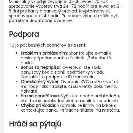
Minimálny vklad je zvyčajne 10 EUR, výber 20 EUR.
Spracovanie výberov trvá 24–72 hodín pre e‑wallet, 3–
5 dní pre karty a bankový prevod. Kryptomeny sú
spracované do 24 hodín. Pri prvom výbere môže byť
potrebné dodatočné overenie.
Podpora
Tu je päť bežných scenárov a riešení:
Problém s prihlásením:
Skontrolujte e‑mail a
heslo, prípadne použite funkciu „Zabudnuté
heslo“.
Bonus sa nepripísal:
Overte, či ste zadali
bonusový kód a splnili podmienky vkladu.
Kontaktujte podporu s ID transakcie.
Oneskorený výber:
Overenie KYC môže trvať až
48 hodín. Skontrolujte, či sú všetky dokumenty
nahraté.
Hra sa nenačítava:
Vyčistite cache prehliadača,
skúste iný prehliadač alebo mobilné zariadenie.
Chyba pri vklade:
Skontrolujte limity na karte a
kontaktujte banku. Prípadne skúste inú metódu.
Hráči sa pýtajú