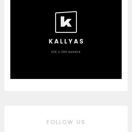
FOLLOW US