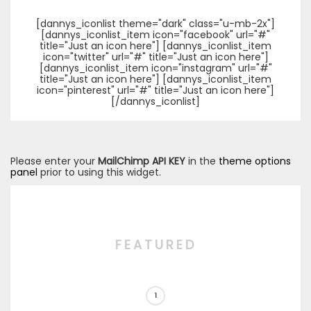
[dannys_iconlist theme="dark" class="u-mb-2x"]
[dannys_iconlist_item icon="facebook" url="#"
title="Just an icon here"] [dannys_iconlist_item
icon="twitter" url="#" title="Just an icon here"]
[dannys_iconlist_item icon="instagram" url="#"
title="Just an icon here"] [dannys_iconlist_item
icon="pinterest" url="#" title="Just an icon here"]
[/dannys_iconlist]
Please enter your
MailChimp API KEY
in the
theme options
panel
prior to using this widget.
FEATURED