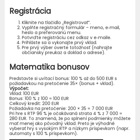
Registrácia
Kliknite na tlačidlo „Registrovať“.
Vyplňte registračný formulár – meno, e‑mail,
heslo a preferovanú menu.
Potvrďte registráciu cez odkaz v e‑maile.
Prihláste sa a vykonajte prvý vklad.
Pre prvý výber overte totožnosť (nahrajte
občiansky preukaz a doklad o adrese).
Matematika bonusov
Predstavte si uvítací bonus: 100 % až do 500 EUR s
požiadavkou na pretočenie 35× (bonus + vklad).
Výpočet:
Vklad: 100 EUR
Bonus: 100 % z 100 = 100 EUR
Celkový kredit: 200 EUR
Požiadavka na pretočenie: 200 × 35 = 7 000 EUR
Pri hre s RTP 96 % je očakávaná strata 4 % z 7 000 =
280 EUR. To znamená, že po splnení podmienky môžete
mať menej ako pôvodný vklad. Preto je výhodné
vyberať hry s vysokým RTP a nízkym príspevkom (napr.
automaty s 100 % príspevkom).