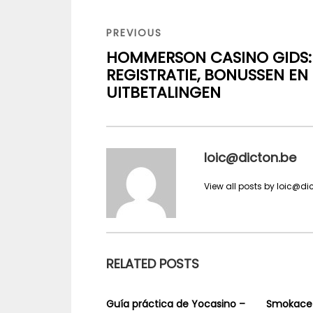
Navigation
de
PREVIOUS
PREVIOUS
POST
l’article
HOMMERSON CASINO GIDS:
REGISTRATIE, BONUSSEN EN
UITBETALINGEN
loic@dicton.be
View all posts by loic@di
RELATED POSTS
Guía práctica de Yocasino –
Smokace 