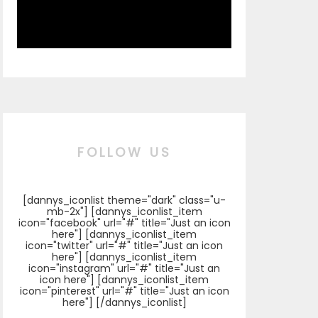
FOLLOW US
[dannys_iconlist theme="dark" class="u-
mb-2x"] [dannys_iconlist_item
icon="facebook" url="#" title="Just an icon
here"] [dannys_iconlist_item
icon="twitter" url="#" title="Just an icon
here"] [dannys_iconlist_item
icon="instagram" url="#" title="Just an
icon here"] [dannys_iconlist_item
icon="pinterest" url="#" title="Just an icon
here"] [/dannys_iconlist]