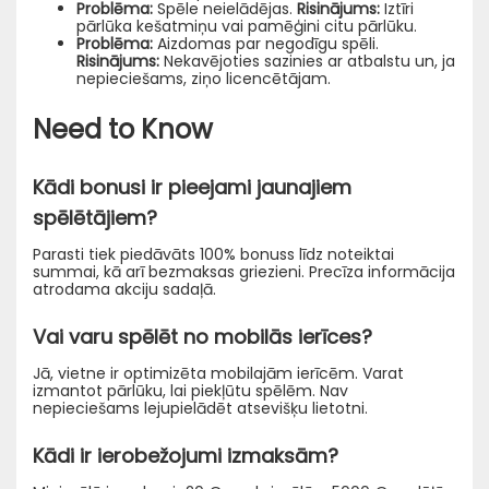
Problēma:
Spēle neielādējas.
Risinājums:
Iztīri
pārlūka kešatmiņu vai pamēģini citu pārlūku.
Problēma:
Aizdomas par negodīgu spēli.
Risinājums:
Nekavējoties sazinies ar atbalstu un, ja
nepieciešams, ziņo licencētājam.
Need to Know
Kādi bonusi ir pieejami jaunajiem
spēlētājiem?
Parasti tiek piedāvāts 100% bonuss līdz noteiktai
summai, kā arī bezmaksas griezieni. Precīza informācija
atrodama akciju sadaļā.
Vai varu spēlēt no mobilās ierīces?
Jā, vietne ir optimizēta mobilajām ierīcēm. Varat
izmantot pārlūku, lai piekļūtu spēlēm. Nav
nepieciešams lejupielādēt atsevišķu lietotni.
Kādi ir ierobežojumi izmaksām?