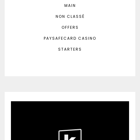
MAIN
NON CLASSÉ
OFFERS
PAYSAFECARD CASINO
STARTERS