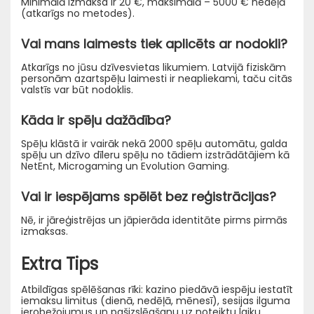
Minimālā izmaksa ir 20 €, maksimālā – 5000 € nedēļā
(atkarīgs no metodes).
Vai mans laimests tiek aplicēts ar nodokli?
Atkarīgs no jūsu dzīvesvietas likumiem. Latvijā fiziskām
personām azartspēļu laimesti ir neapliekami, taču citās
valstīs var būt nodoklis.
Kāda ir spēļu dažādība?
Spēļu klāstā ir vairāk nekā 2000 spēļu automātu, galda
spēļu un dzīvo dīleru spēļu no tādiem izstrādātājiem kā
NetEnt, Microgaming un Evolution Gaming.
Vai ir iespējams spēlēt bez reģistrācijas?
Nē, ir jāreģistrējas un jāpierāda identitāte pirms pirmās
izmaksas.
Extra Tips
Atbildīgas spēlēšanas rīki: kazino piedāvā iespēju iestatīt
iemaksu limitus (dienā, nedēļā, mēnesī), sesijas ilguma
ierobežojumus un pašizslēgšanu uz noteiktu laiku.