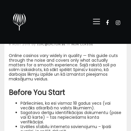
reģistrēties, veikt
iemaksu un saņemt
bonusu
Posted
8 AOÛT 2015
by
LOIC@DICTON.BE
in
NON CLASSÉ
on
Online casinos vary widely in quality — this guide cuts
through the noise and covers only what actually
matters for a smooth experience. Šajā rakstā soli pa
solim izskaidrots, kā sākt spēlēt SpinsLv kazino, kā
darbojas likmju izpilde un kā izmantot pieejamos
maksājumu veidus.
Before You Start
Pārliecinies, ka esi vismaz 18 gadus vecs (vai
vecāks atkarībā no valsts likumiem).
Sagatavo derīgu identifikācijas dokumentu (pase
vai ID karte) – tas nepieciešams konta
verifikācijai.
Izvēlies stabilu interneta savienojumu – īpaši