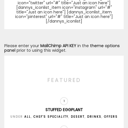
icon="twitter" url="#" title="Just an icon here"]
[dannys_iconlist_item icon="instagram" url="#"
title="Just an icon here"] [dannys_iconlist_item
icon="pinterest" url="#" title="Just an icon here"]
[/dannys_iconlist]
Please enter your
MailChimp API KEY
in the
theme options
panel
prior to using this widget.
FEATURED
STUFFED EGGPLANT
UNDER
ALL
,
CHEF'S SPECIALITY
,
DESERT
,
DRINKS
,
OFFERS