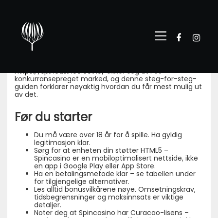
Slik får du mest ut av
casinoopplevelsen
Posted
20 MAI 2018
by
LOIC@DICTON.BE
in
NON CLASSÉ
on
https://spincasinoo.co.no/
skiller seg ut i et
konkurransepreget marked, og denne steg-for-steg-
guiden forklarer nøyaktig hvordan du får mest mulig ut
av det.
Før du starter
Du må være over 18 år for å spille. Ha gyldig
legitimasjon klar.
Sørg for at enheten din støtter HTML5 –
Spincasino er en mobiloptimalisert nettside, ikke
en app i Google Play eller App Store.
Ha en betalingsmetode klar – se tabellen under
for tilgjengelige alternativer.
Les alltid bonusvilkårene nøye. Omsetningskrav,
tidsbegrensninger og maksinnsats er viktige
detaljer.
Noter deg at Spincasino har Curacao-lisens –