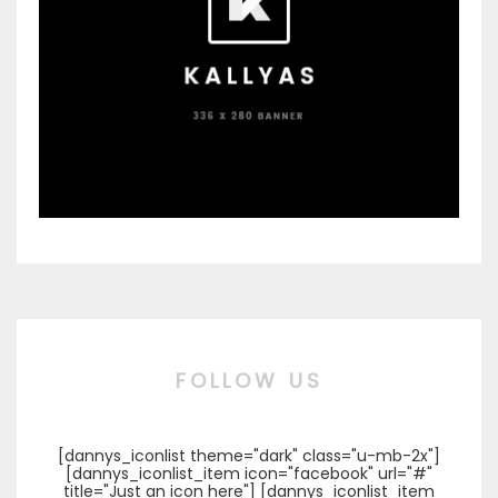
FOLLOW US
[dannys_iconlist theme="dark" class="u-mb-2x"]
[dannys_iconlist_item icon="facebook" url="#"
title="Just an icon here"] [dannys_iconlist_item