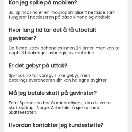
Kan jeg spille på mobilen?
Ja, Spincasino er en mobiloptimalisert nettside som
fungerer i nettleseren på både iPhone og Android.
Hvor lang tid tar det å få utbetalt
gevinster?
De fleste uttak behandles innen 24 timer, men kan ta
opptil 3 bankdager avhengig av metoden.
Er det gebyr på uttak?
Spincasino tar vanligvis ikke gebyr, men
betalingsleverandøren din kan ha egne avgifter.
Må jeg betale skatt på gevinster?
Fordi Spincasino har Curacao-lisens, kan du være
skattepliktig i Norge. Anbefaler å sjekke med
Skatteetaten.
Hvordan kontakter jeg kundestøtte?