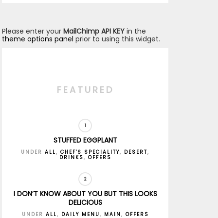
Please enter your
MailChimp API KEY
in the
theme options panel
prior to using this widget.
FEATURED
STUFFED EGGPLANT
UNDER
ALL
,
CHEF'S SPECIALITY
,
DESERT
,
DRINKS
,
OFFERS
I DON’T KNOW ABOUT YOU BUT THIS LOOKS
DELICIOUS
UNDER
ALL
,
DAILY MENU
,
MAIN
,
OFFERS