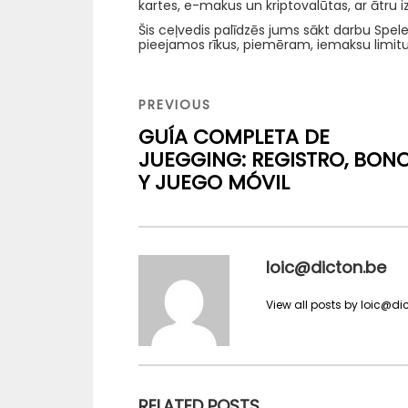
kartes, e-makus un kriptovalūtas, ar ātru 
Šis ceļvedis palīdzēs jums sākt darbu Spelet
pieejamos rīkus, piemēram, iemaksu limitu 
Navigation
de
PREVIOUS
PREVIOUS
POST
l’article
GUÍA COMPLETA DE
JUEGGING: REGISTRO, BON
Y JUEGO MÓVIL
loic@dicton.be
View all posts by loic@di
RELATED POSTS