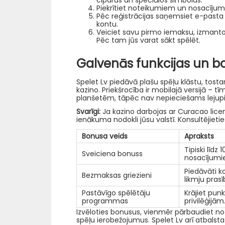
ciparus un speciālos simbolus.
Piekrītiet noteikumiem un nosacījumie
Pēc reģistrācijas saņemsiet e-pasta ap
kontu.
Veiciet savu pirmo iemaksu, izma
Pēc tam jūs varat sākt spēlēt.
Galvenās funkcijas un b
Spelet Lv piedāvā plašu spēļu klāstu, tost
kazino. Priekšrocība ir mobilajā versijā – t
planšetēm, tāpēc nav nepieciešams lejupie
Svarīgi:
Ja kazino darbojas ar Curacao licenci
ienākuma nodokli jūsu valstī. Konsultējietie
Bonusa veids
Apraksts
Tipiski līd
Sveiciena bonuss
nosacījumi
Piedāvāti 
Bezmaksas griezieni
likmju pras
Pastāvīgo spēlētāju
Krājiet pun
programmas
privilēģijām
Izvēloties bonusus, vienmēr pārbaudiet no
spēļu ierobežojumus. Spelet Lv arī atbal