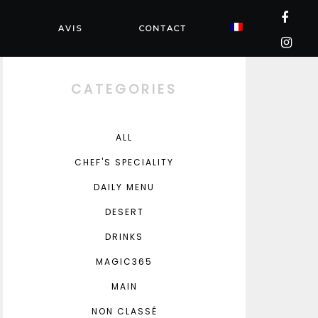
N
AVIS
CONTACT
CATEGORIES
ALL
CHEF'S SPECIALITY
DAILY MENU
DESERT
DRINKS
MAGIC365
MAIN
NON CLASSÉ