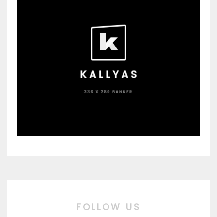
FOLLOW US