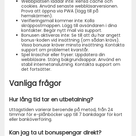
Webbplatsen laddar inte: Rensa cache och
cookies. Använd senaste webbläsarversionen.
Prova att öppna via PWA (lägg till på
hemskärmen).
Verifieringsmail kommer inte: Kolla
skräppostmappen. Lägg till avsändaren i dina
kontakter. Begär nytt mail via support.
Bonusen aktiveras inte: Se till att du har angett
bonus-koden vid insättning (om sådan krävs).
Vissa bonusar kräver minsta insättning. Kontakta
support om problemet kvarstår.
Spel kraschar eller fryser: Uppdatera din
webbläsare. Stäng bakgrundsappar. Använd en
stabil internetanslutning. Kontakta support om
det fortsätter.
Vanliga frågor
Hur lång tid tar en utbetalning?
Uttagstiden varierar beroende på metod, från 24
timmar för e-plånböcker upp till 7 bankdagar för kort
eller banköverföring.
Kan jag ta ut bonuspengar direkt?