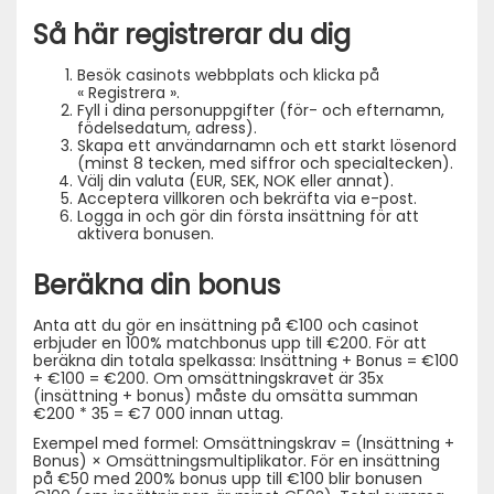
Så här registrerar du dig
Besök casinots webbplats och klicka på
« Registrera ».
Fyll i dina personuppgifter (för- och efternamn,
födelsedatum, adress).
Skapa ett användarnamn och ett starkt lösenord
(minst 8 tecken, med siffror och specialtecken).
Välj din valuta (EUR, SEK, NOK eller annat).
Acceptera villkoren och bekräfta via e-post.
Logga in och gör din första insättning för att
aktivera bonusen.
Beräkna din bonus
Anta att du gör en insättning på €100 och casinot
erbjuder en 100% matchbonus upp till €200. För att
beräkna din totala spelkassa: Insättning + Bonus = €100
+ €100 = €200. Om omsättningskravet är 35x
(insättning + bonus) måste du omsätta summan
€200 * 35 = €7 000 innan uttag.
Exempel med formel: Omsättningskrav = (Insättning +
Bonus) × Omsättningsmultiplikator. För en insättning
på €50 med 200% bonus upp till €100 blir bonusen