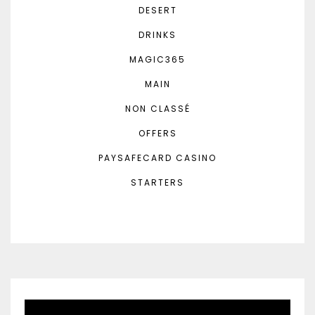
DESERT
DRINKS
MAGIC365
MAIN
NON CLASSÉ
OFFERS
PAYSAFECARD CASINO
STARTERS