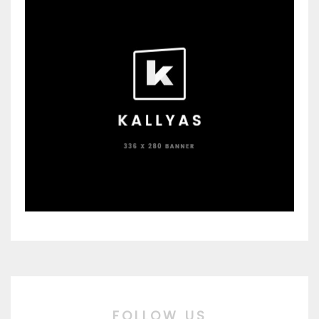
FOLLOW US