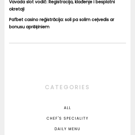
Vavada slot vodič: Registracija, klađenje i besplatni
okretaji
Pafbet casino reģistrācija: soli pa solim ceļvedis ar
bonusu aprēķiniem
CATEGORIES
ALL
CHEF'S SPECIALITY
DAILY MENU