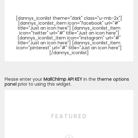
[dannys_iconlist theme="dark" class="u-mb-2x"]
[dannys_iconlist_item icon="facebook" url="#"
title="Just an icon here"] [dannys_iconlist_item
icon="twitter" url="#" title="Just an icon here"]
[dannys_iconlist_item icon="instagram" url="#"
title="Just an icon here"] [dannys_iconlist_item
icon="pinterest" url="#" title="Just an icon here"]
[/dannys_iconlist]
Please enter your
MailChimp API KEY
in the
theme options
panel
prior to using this widget.
FEATURED