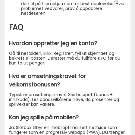
den til på hjemskjermen for best opplevelse. Hvis
problemet vedvarer, prøv å oppdatere
nettleseren.
FAQ
Hvordan oppretter jeg en konto?
Gå til nettsiden, klikk ‘Registrer’, fyll ut skjemaet og
bekreft e-posten. Deretter må du fullføre KYC før du
kan ta ut penger.
Hva er omsetningskravet for
velkomstbonusen?
Typisk er omsetningskravet 35x beløpet (bonus +
innskudd). Les bonusvilkårene nøye, da prosenter og
spillvekter kan variere.
Kan jeg spille på mobilen?
Ja, Slotbox tilbyr en mobiloptimalisert nettside som
fungerer som en progressiv webapp (PWA). Du trenger