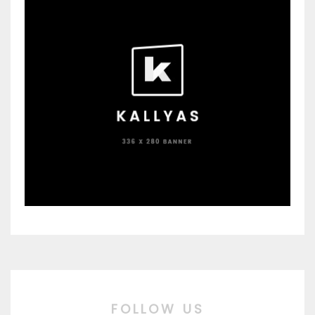
FOLLOW US