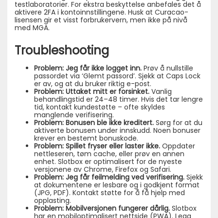
testlaboratorier. For ekstra beskyttelse anbefales det å
aktivere 2FA i kontoinnstillingene. Husk at Curacao-
lisensen gir et visst forbrukervern, men ikke på nivå
med MGA.
Troubleshooting
Problem: Jeg får ikke logget inn.
Prøv å nullstille
passordet via ‘Glemt passord’. Sjekk at Caps Lock
er av, og at du bruker riktig e-post.
Problem: Uttaket mitt er forsinket.
Vanlig
behandlingstid er 24–48 timer. Hvis det tar lengre
tid, kontakt kundestøtte – ofte skyldes
manglende verifisering.
Problem: Bonusen ble ikke kreditert.
Sørg for at du
aktiverte bonusen under innskudd. Noen bonuser
krever en bestemt bonuskode.
Problem: Spillet fryser eller laster ikke.
Oppdater
nettleseren, tøm cache, eller prøv en annen
enhet. Slotbox er optimalisert for de nyeste
versjonene av Chrome, Firefox og Safari.
Problem: Jeg får feilmelding ved verifisering.
Sjekk
at dokumentene er lesbare og i godkjent format
(JPG, PDF). Kontakt støtte for å få hjelp med
opplasting.
Problem: Mobilversjonen fungerer dårlig.
Slotbox
har en mobiloptimalisert nettside (PWA). Legg