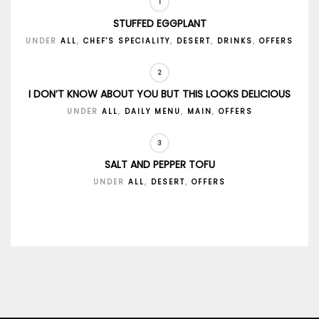
STUFFED EGGPLANT
UNDER
ALL
,
CHEF'S SPECIALITY
,
DESERT
,
DRINKS
,
OFFERS
I DON’T KNOW ABOUT YOU BUT THIS LOOKS DELICIOUS
UNDER
ALL
,
DAILY MENU
,
MAIN
,
OFFERS
SALT AND PEPPER TOFU
UNDER
ALL
,
DESERT
,
OFFERS