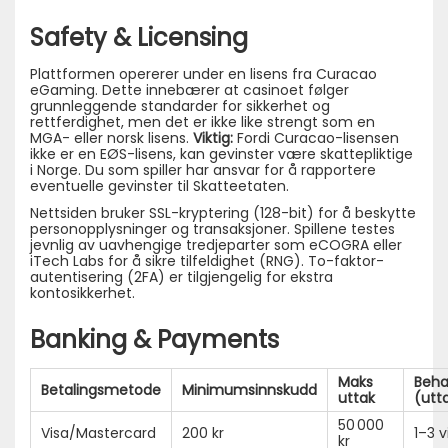
Safety & Licensing
Plattformen opererer under en lisens fra Curacao
eGaming. Dette innebærer at casinoet følger
grunnleggende standarder for sikkerhet og
rettferdighet, men det er ikke like strengt som en
MGA- eller norsk lisens.
Viktig:
Fordi Curacao-lisensen
ikke er en EØS-lisens, kan gevinster være skattepliktige
i Norge. Du som spiller har ansvar for å rapportere
eventuelle gevinster til Skatteetaten.
Nettsiden bruker SSL-kryptering (128-bit) for å beskytte
personopplysninger og transaksjoner. Spillene testes
jevnlig av uavhengige tredjeparter som eCOGRA eller
iTech Labs for å sikre tilfeldighet (RNG). To-faktor-
autentisering (2FA) er tilgjengelig for ekstra
kontosikkerhet.
Banking & Payments
Maks
Beha
Betalingsmetode
Minimumsinnskudd
uttak
(utt
50 000
Visa/Mastercard
200 kr
1–3 
kr