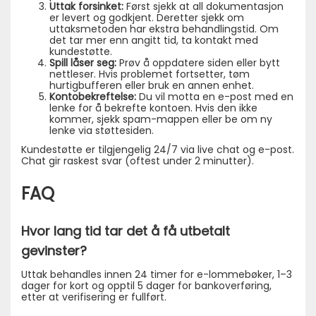
Uttak forsinket:
Først sjekk at all dokumentasjon
er levert og godkjent. Deretter sjekk om
uttaksmetoden har ekstra behandlingstid. Om
det tar mer enn angitt tid, ta kontakt med
kundestøtte.
Spill låser seg:
Prøv å oppdatere siden eller bytt
nettleser. Hvis problemet fortsetter, tøm
hurtigbufferen eller bruk en annen enhet.
Kontobekreftelse:
Du vil motta en e-post med en
lenke for å bekrefte kontoen. Hvis den ikke
kommer, sjekk spam-mappen eller be om ny
lenke via støttesiden.
Kundestøtte er tilgjengelig 24/7 via live chat og e-post.
Chat gir raskest svar (oftest under 2 minutter).
FAQ
Hvor lang tid tar det å få utbetalt
gevinster?
Uttak behandles innen 24 timer for e-lommebøker, 1–3
dager for kort og opptil 5 dager for bankoverføring,
etter at verifisering er fullført.