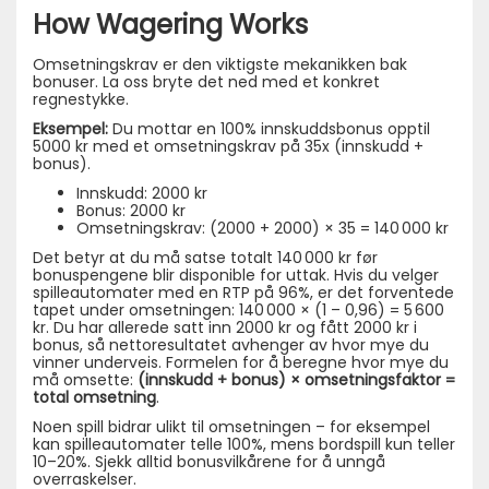
How Wagering Works
Omsetningskrav er den viktigste mekanikken bak
bonuser. La oss bryte det ned med et konkret
regnestykke.
Eksempel:
Du mottar en 100% innskuddsbonus opptil
5000 kr med et omsetningskrav på 35x (innskudd +
bonus).
Innskudd: 2000 kr
Bonus: 2000 kr
Omsetningskrav: (2000 + 2000) × 35 = 140 000 kr
Det betyr at du må satse totalt 140 000 kr før
bonuspengene blir disponible for uttak. Hvis du velger
spilleautomater med en RTP på 96%, er det forventede
tapet under omsetningen: 140 000 × (1 – 0,96) = 5 600
kr. Du har allerede satt inn 2000 kr og fått 2000 kr i
bonus, så nettoresultatet avhenger av hvor mye du
vinner underveis. Formelen for å beregne hvor mye du
må omsette:
(innskudd + bonus) × omsetningsfaktor =
total omsetning
.
Noen spill bidrar ulikt til omsetningen – for eksempel
kan spilleautomater telle 100%, mens bordspill kun teller
10–20%. Sjekk alltid bonusvilkårene for å unngå
overraskelser.