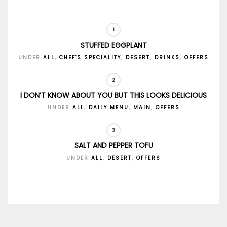
STUFFED EGGPLANT
UNDER
ALL
,
CHEF'S SPECIALITY
,
DESERT
,
DRINKS
,
OFFERS
I DON’T KNOW ABOUT YOU BUT THIS LOOKS DELICIOUS
UNDER
ALL
,
DAILY MENU
,
MAIN
,
OFFERS
SALT AND PEPPER TOFU
UNDER
ALL
,
DESERT
,
OFFERS