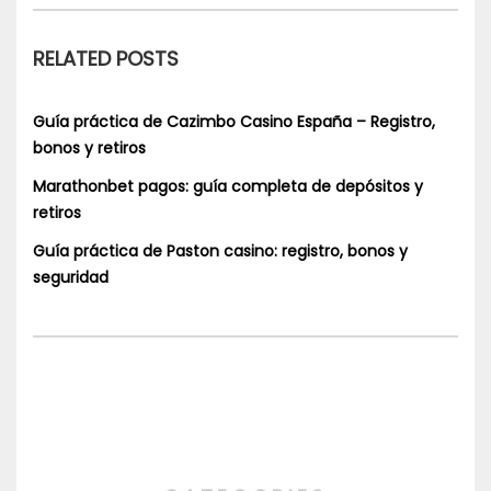
RELATED POSTS
Guía práctica de Cazimbo Casino España – Registro,
bonos y retiros
Marathonbet pagos: guía completa de depósitos y
retiros
Guía práctica de Paston casino: registro, bonos y
seguridad