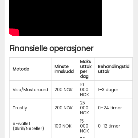
Finansielle operasjoner
Maks
Minste
uttak
Behandlingstid
Metode
innskudd
per
uttak
dag
10
Visa/Mastercard
200 NOK
000
1–3 dager
NOK
25
Trustly
200 NOK
000
0–24 timer
NOK
15
e-wallet
100 NOK
000
0–12 timer
(Skrill/Neteller)
NOK