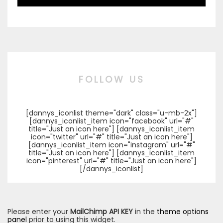
FOLLOW US
[dannys_iconlist theme="dark" class="u-mb-2x"]
[dannys_iconlist_item icon="facebook" url="#"
title="Just an icon here"] [dannys_iconlist_item
icon="twitter" url="#" title="Just an icon here"]
[dannys_iconlist_item icon="instagram" url="#"
title="Just an icon here"] [dannys_iconlist_item
icon="pinterest" url="#" title="Just an icon here"]
[/dannys_iconlist]
Please enter your
MailChimp API KEY
in the
theme options
panel
prior to using this widget.