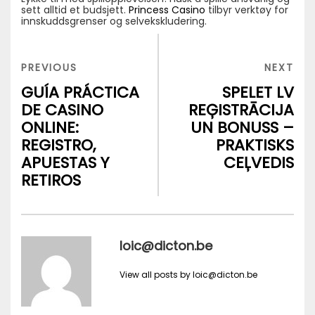
sett alltid et budsjett.
Princess Casino
tilbyr verktøy for
innskuddsgrenser og selvekskludering.
Navigation
de
PREVIOUS
NEX
PREVIOUS
NEXT
POST
POS
l’article
GUÍA PRÁCTICA
SPELET LV
DE CASINO
REĢISTRĀCIJA
ONLINE:
UN BONUSS –
REGISTRO,
PRAKTISKS
APUESTAS Y
CEĻVEDIS
RETIROS
loic@dicton.be
View all posts by loic@dicton.be