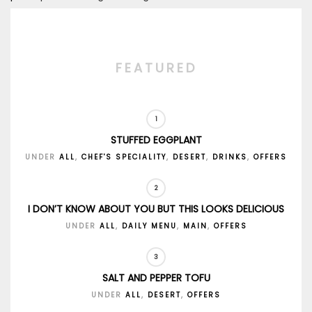
FEATURED
STUFFED EGGPLANT
UNDER
ALL
,
CHEF'S SPECIALITY
,
DESERT
,
DRINKS
,
OFFERS
I DON’T KNOW ABOUT YOU BUT THIS LOOKS DELICIOUS
UNDER
ALL
,
DAILY MENU
,
MAIN
,
OFFERS
SALT AND PEPPER TOFU
UNDER
ALL
,
DESERT
,
OFFERS