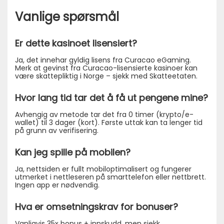
Vanlige spørsmål
Er dette kasinoet lisensiert?
Ja, det innehar gyldig lisens fra Curacao eGaming.
Merk at gevinst fra Curacao-lisensierte kasinoer kan
være skattepliktig i Norge – sjekk med Skatteetaten.
Hvor lang tid tar det å få ut pengene mine?
Avhengig av metode tar det fra 0 timer (krypto/e-
wallet) til 3 dager (kort). Første uttak kan ta lenger tid
på grunn av verifisering.
Kan jeg spille på mobilen?
Ja, nettsiden er fullt mobiloptimalisert og fungerer
utmerket i nettleseren på smarttelefon eller nettbrett.
Ingen app er nødvendig.
Hva er omsetningskrav for bonuser?
Vanligvis 35x bonus + innskudd, men sjekk