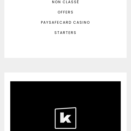
NON CLASSÉ
OFFERS
PAYSAFECARD CASINO
STARTERS