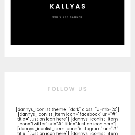
FOLLOW US
[dannys_iconlist theme="dark" class="u-mb-2x"]
[dannys_iconlist_item icon="facebook" url="#"
title="Just an icon here"] [dannys_iconlist_item
icon="twitter" url="#" title="Just an icon here"]
[dannys_iconlist_item icon="instagram" url="#"
title="Just an icon here"] [dannys_iconlist_item