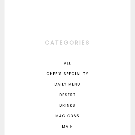
CATEGORIES
ALL
CHEF'S SPECIALITY
DAILY MENU
DESERT
DRINKS
MAGIC365
MAIN