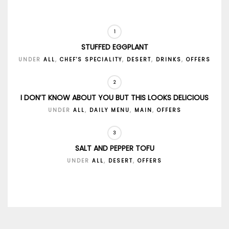
STUFFED EGGPLANT
UNDER
ALL
,
CHEF'S SPECIALITY
,
DESERT
,
DRINKS
,
OFFERS
I DON’T KNOW ABOUT YOU BUT THIS LOOKS DELICIOUS
UNDER
ALL
,
DAILY MENU
,
MAIN
,
OFFERS
SALT AND PEPPER TOFU
UNDER
ALL
,
DESERT
,
OFFERS