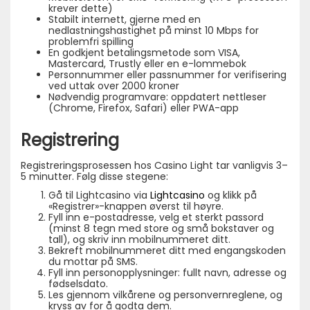
krever dette)
Stabilt internett, gjerne med en
nedlastningshastighet på minst 10 Mbps for
problemfri spilling
En godkjent betalingsmetode som VISA,
Mastercard, Trustly eller en e-lommebok
Personnummer eller passnummer for verifisering
ved uttak over 2000 kroner
Nødvendig programvare: oppdatert nettleser
(Chrome, Firefox, Safari) eller PWA-app
Registrering
Registreringsprosessen hos Casino Light tar vanligvis 3–
5 minutter. Følg disse stegene:
Gå til Lightcasino via
Lightcasino
og klikk på
«Registrer»-knappen øverst til høyre.
Fyll inn e-postadresse, velg et sterkt passord
(minst 8 tegn med store og små bokstaver og
tall), og skriv inn mobilnummeret ditt.
Bekreft mobilnummeret ditt med engangskoden
du mottar på SMS.
Fyll inn personopplysninger: fullt navn, adresse og
fødselsdato.
Les gjennom vilkårene og personvernreglene, og
kryss av for å godta dem.