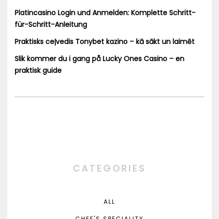
Platincasino Login und Anmelden: Komplette Schritt-
für-Schritt-Anleitung
Praktisks ceļvedis Tonybet kazino – kā sākt un laimēt
Slik kommer du i gang på Lucky Ones Casino – en
praktisk guide
CATEGORIES
ALL
CHEF'S SPECIALITY