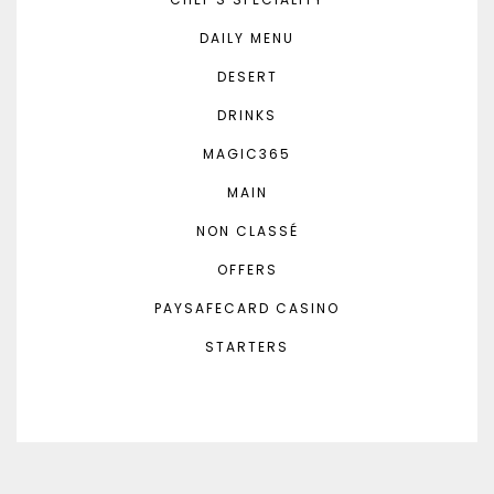
DAILY MENU
DESERT
DRINKS
MAGIC365
MAIN
NON CLASSÉ
OFFERS
PAYSAFECARD CASINO
STARTERS