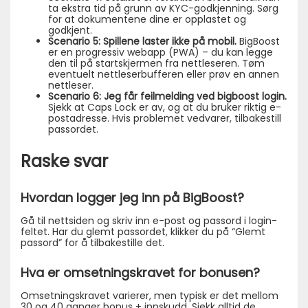
ta ekstra tid på grunn av KYC-godkjenning. Sørg
for at dokumentene dine er opplastet og
godkjent.
Scenario 5: Spillene laster ikke på mobil.
BigBoost
er en progressiv webapp (PWA) – du kan legge
den til på startskjermen fra nettleseren. Tøm
eventuelt nettleserbufferen eller prøv en annen
nettleser.
Scenario 6: Jeg får feilmelding ved bigboost login.
Sjekk at Caps Lock er av, og at du bruker riktig e-
postadresse. Hvis problemet vedvarer, tilbakestill
passordet.
Raske svar
Hvordan logger jeg inn på BigBoost?
Gå til nettsiden og skriv inn e-post og passord i login-
feltet. Har du glemt passordet, klikker du på “Glemt
passord” for å tilbakestille det.
Hva er omsetningskravet for bonusen?
Omsetningskravet varierer, men typisk er det mellom
30 og 40 ganger bonus + innskudd. Sjekk alltid de