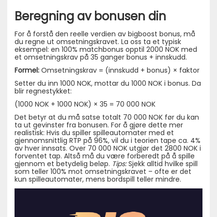
Beregning av bonusen din
For å forstå den reelle verdien av bigboost bonus, må
du regne ut omsetningskravet. La oss ta et typisk
eksempel: en 100% matchbonus opptil 2000 NOK med
et omsetningskrav på 35 ganger bonus + innskudd.
Formel:
Omsetningskrav = (innskudd + bonus) × faktor
Setter du inn 1000 NOK, mottar du 1000 NOK i bonus. Da
blir regnestykket:
(1000 NOK + 1000 NOK) × 35 = 70 000 NOK
Det betyr at du må satse totalt 70 000 NOK før du kan
ta ut gevinster fra bonusen. For å gjøre dette mer
realistisk: Hvis du spiller spilleautomater med et
gjennomsnittlig RTP på 96%, vil du i teorien tape ca. 4%
av hver innsats. Over 70 000 NOK utgjør det 2800 NOK i
forventet tap. Altså må du være forberedt på å spille
gjennom et betydelig beløp.
Tips:
Sjekk alltid hvilke spill
som teller 100% mot omsetningskravet – ofte er det
kun spilleautomater, mens bordspill teller mindre.