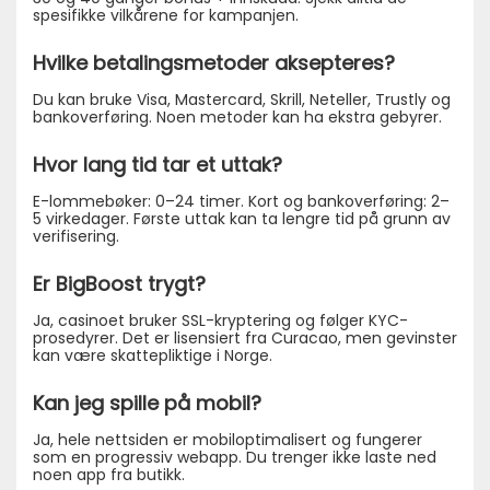
spesifikke vilkårene for kampanjen.
Hvilke betalingsmetoder aksepteres?
Du kan bruke Visa, Mastercard, Skrill, Neteller, Trustly og
bankoverføring. Noen metoder kan ha ekstra gebyrer.
Hvor lang tid tar et uttak?
E-lommebøker: 0–24 timer. Kort og bankoverføring: 2–
5 virkedager. Første uttak kan ta lengre tid på grunn av
verifisering.
Er BigBoost trygt?
Ja, casinoet bruker SSL-kryptering og følger KYC-
prosedyrer. Det er lisensiert fra Curacao, men gevinster
kan være skattepliktige i Norge.
Kan jeg spille på mobil?
Ja, hele nettsiden er mobiloptimalisert og fungerer
som en progressiv webapp. Du trenger ikke laste ned
noen app fra butikk.