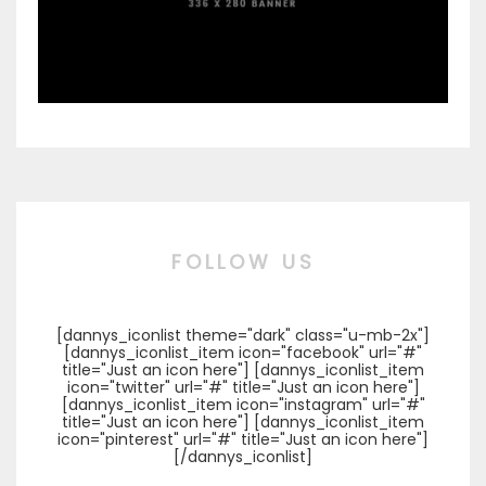
FOLLOW US
[dannys_iconlist theme="dark" class="u-mb-2x"]
[dannys_iconlist_item icon="facebook" url="#"
title="Just an icon here"] [dannys_iconlist_item
icon="twitter" url="#" title="Just an icon here"]
[dannys_iconlist_item icon="instagram" url="#"
title="Just an icon here"] [dannys_iconlist_item
icon="pinterest" url="#" title="Just an icon here"]
[/dannys_iconlist]