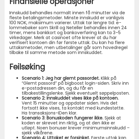
Finansielle operasjoner
Innskudd behandles normalt innen få minutter via de
fleste betalingsmetoder. Minste innskudd er vanligvis
100 NOK, maksimum varierer. Uttak tar lengre tid: e-
lommebøker som Skrill og Neteller behandles innen 24
timer, mens bankkort og bankoverføring kan ta 3–5
virkedager. Merk at casinoet ofte krever at du har
verifisert kontoen din før første uttak. Du kan ha flere
uttaksmetoder, men utbetalinger går som hovedregel
tilbake til samme metode som innskuddet.
Feilsøking
Scenario 1: Jeg har glemt passordet.
Klikk på
“Glemt passord” på bigboost login-siden. Skriv inn
e-postadressen din, og du får en
tilbakestillingslenke. Sjekk eventuelt søppelposten.
Scenario 2: Innskuddet vises ikke på kontoen.
Vent 15 minutter og oppdater siden. Hvis det
fortsatt ikke vises, ta kontakt med kundestøtte.
Ha transaksjons-IDen klar.
Scenario 3: Bonuskoden fungerer ikke.
Sjekk at
koden er skrevet inn riktig, og at den ikke er
utløpt. Noen bonuser krever minimumsinnskudd –
sjekk vilkårene.
Scenario 4: Uttaket er forsinket.
Første uttak kan