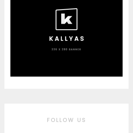
FOLLOW US