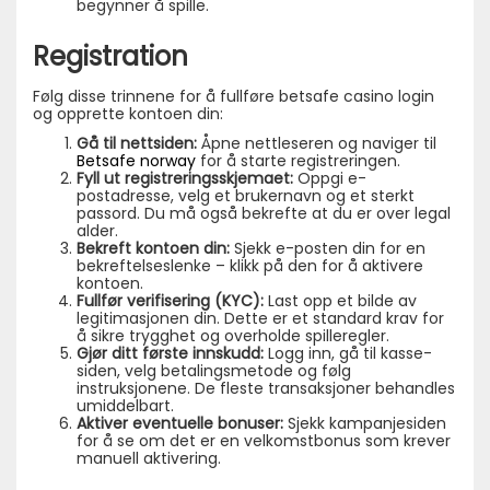
begynner å spille.
Registration
Følg disse trinnene for å fullføre betsafe casino login
og opprette kontoen din:
Gå til nettsiden:
Åpne nettleseren og naviger til
Betsafe norway
for å starte registreringen.
Fyll ut registreringsskjemaet:
Oppgi e-
postadresse, velg et brukernavn og et sterkt
passord. Du må også bekrefte at du er over legal
alder.
Bekreft kontoen din:
Sjekk e-posten din for en
bekreftelseslenke – klikk på den for å aktivere
kontoen.
Fullfør verifisering (KYC):
Last opp et bilde av
legitimasjonen din. Dette er et standard krav for
å sikre trygghet og overholde spilleregler.
Gjør ditt første innskudd:
Logg inn, gå til kasse-
siden, velg betalingsmetode og følg
instruksjonene. De fleste transaksjoner behandles
umiddelbart.
Aktiver eventuelle bonuser:
Sjekk kampanjesiden
for å se om det er en velkomstbonus som krever
manuell aktivering.