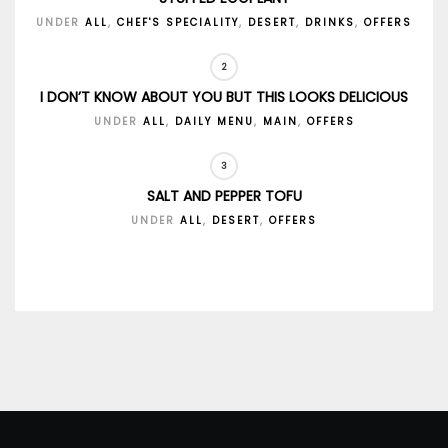
UNDER
ALL
,
CHEF'S SPECIALITY
,
DESERT
,
DRINKS
,
OFFERS
I DON’T KNOW ABOUT YOU BUT THIS LOOKS DELICIOUS
UNDER
ALL
,
DAILY MENU
,
MAIN
,
OFFERS
SALT AND PEPPER TOFU
UNDER
ALL
,
DESERT
,
OFFERS