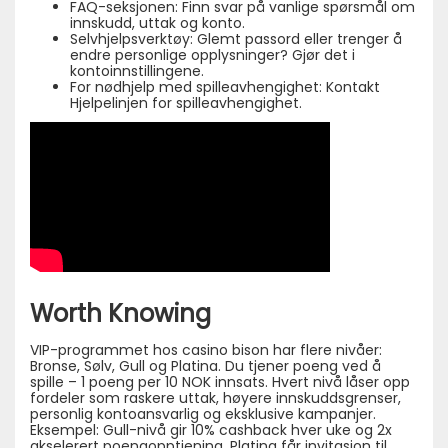
FAQ-seksjonen: Finn svar på vanlige spørsmål om
innskudd, uttak og konto.
Selvhjelpsverktøy: Glemt passord eller trenger å
endre personlige opplysninger? Gjør det i
kontoinnstillingene.
For nødhjelp med spilleavhengighet: Kontakt
Hjelpelinjen for spilleavhengighet.
Worth Knowing
VIP-programmet hos casino bison har flere nivåer:
Bronse, Sølv, Gull og Platina. Du tjener poeng ved å
spille – 1 poeng per 10 NOK innsats. Hvert nivå låser opp
fordeler som raskere uttak, høyere innskuddsgrenser,
personlig kontoansvarlig og eksklusive kampanjer.
Eksempel: Gull-nivå gir 10% cashback hver uke og 2x
akselerert poengopptjening. Platina får invitasjon til