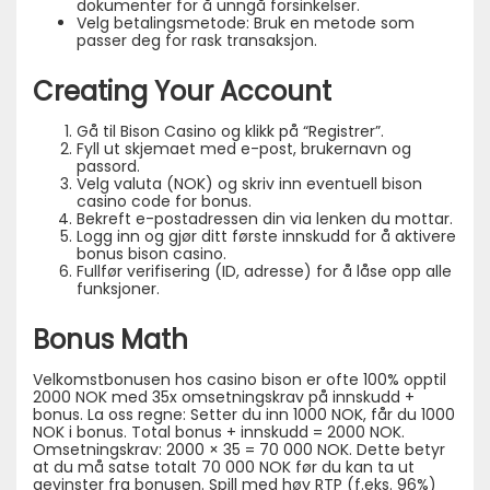
dokumenter for å unngå forsinkelser.
Velg betalingsmetode: Bruk en metode som
passer deg for rask transaksjon.
Creating Your Account
Gå til Bison Casino og klikk på “Registrer”.
Fyll ut skjemaet med e-post, brukernavn og
passord.
Velg valuta (NOK) og skriv inn eventuell bison
casino code for bonus.
Bekreft e-postadressen din via lenken du mottar.
Logg inn og gjør ditt første innskudd for å aktivere
bonus bison casino.
Fullfør verifisering (ID, adresse) for å låse opp alle
funksjoner.
Bonus Math
Velkomstbonusen hos casino bison er ofte 100% opptil
2000 NOK med 35x omsetningskrav på innskudd +
bonus. La oss regne: Setter du inn 1000 NOK, får du 1000
NOK i bonus. Total bonus + innskudd = 2000 NOK.
Omsetningskrav: 2000 × 35 = 70 000 NOK. Dette betyr
at du må satse totalt 70 000 NOK før du kan ta ut
gevinster fra bonusen. Spill med høy RTP (f.eks. 96%)