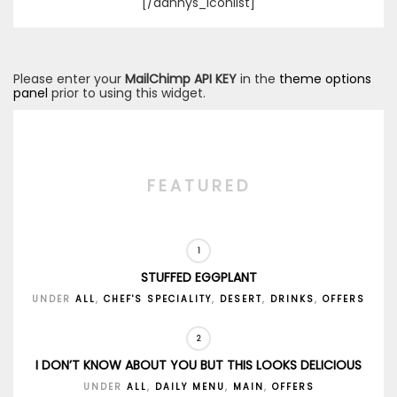
[/dannys_iconlist]
Please enter your
MailChimp API KEY
in the
theme options
panel
prior to using this widget.
FEATURED
STUFFED EGGPLANT
UNDER
ALL
,
CHEF'S SPECIALITY
,
DESERT
,
DRINKS
,
OFFERS
I DON’T KNOW ABOUT YOU BUT THIS LOOKS DELICIOUS
UNDER
ALL
,
DAILY MENU
,
MAIN
,
OFFERS