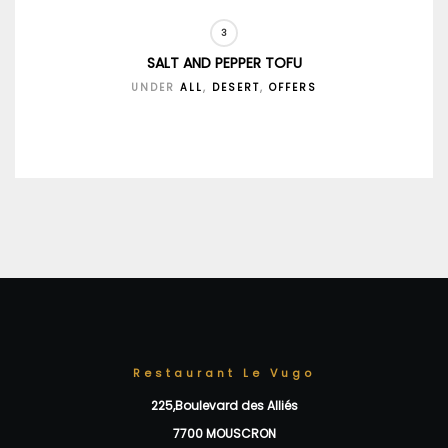
SALT AND PEPPER TOFU
UNDER
ALL
,
DESERT
,
OFFERS
Restaurant Le Vugo
225,Boulevard des Alliés
7700 MOUSCRON