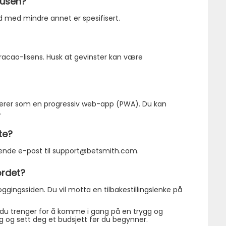
nusen?
 med mindre annet er spesifisert.
uracao-lisens. Husk at gevinster kan være
ngerer som en progressiv web-app (PWA). Du kan
.
te?
 sende e-post til support@betsmith.com.
ordet?
ggingssiden. Du vil motta en tilbakestillingslenke på
du trenger for å komme i gang på en trygg og
lig og sett deg et budsjett før du begynner.