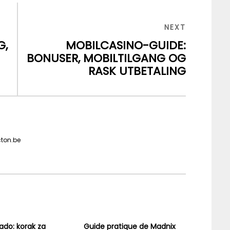
NEXT
NEXT
POST
G,
MOBILCASINO-GUIDE:
BONUSER, MOBILTILGANG OG
RASK UTBETALING
cton.be
ado: korak za
Guide pratique de Madnix