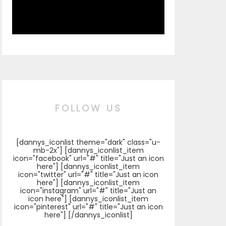
FOLLOW US
[dannys_iconlist theme="dark" class="u-
mb-2x"] [dannys_iconlist_item
icon="facebook" url="#" title="Just an icon
here"] [dannys_iconlist_item
icon="twitter" url="#" title="Just an icon
here"] [dannys_iconlist_item
icon="instagram" url="#" title="Just an
icon here"] [dannys_iconlist_item
icon="pinterest" url="#" title="Just an icon
here"] [/dannys_iconlist]