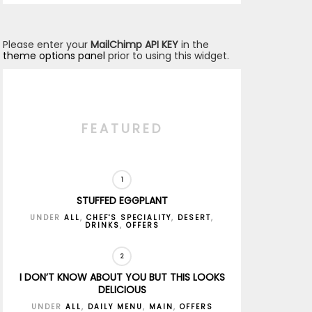
Please enter your
MailChimp API KEY
in the
theme options panel
prior to using this widget.
FEATURED
STUFFED EGGPLANT
UNDER
ALL
,
CHEF'S SPECIALITY
,
DESERT
,
DRINKS
,
OFFERS
I DON’T KNOW ABOUT YOU BUT THIS LOOKS
DELICIOUS
UNDER
ALL
,
DAILY MENU
,
MAIN
,
OFFERS