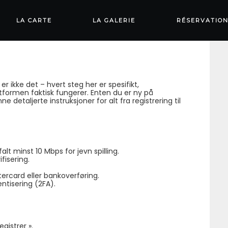
tsmith Norge:
r registrering og
LA CARTE
LA GALERIE
RÉSERVATIO
r ikke det – hvert steg her er spesifikt,
tformen faktisk fungerer. Enten du er ny på
nne detaljerte instruksjoner for alt fra registrering til
alt minst 10 Mbps for jevn spilling.
ifisering.
tercard eller bankoverføring.
tisering (2FA).
egistrer ».