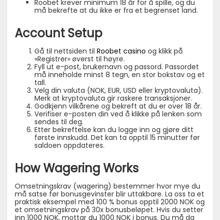
Roobet krever minimum 18 år for å spille, og du
må bekrefte at du ikke er fra et begrenset land.
Account Setup
Gå til nettsiden til
Roobet casino
og klikk på
«Registrer» øverst til høyre.
Fyll ut e-post, brukernavn og passord. Passordet
må inneholde minst 8 tegn, en stor bokstav og et
tall.
Velg din valuta (NOK, EUR, USD eller kryptovaluta).
Merk at kryptovaluta gir raskere transaksjoner.
Godkjenn vilkårene og bekreft at du er over 18 år.
Verifiser e-posten din ved å klikke på lenken som
sendes til deg.
Etter bekreftelse kan du logge inn og gjøre ditt
første innskudd. Det kan ta opptil 15 minutter før
saldoen oppdateres.
How Wagering Works
Omsetningskrav (wagering) bestemmer hvor mye du
må satse før bonusgevinster blir uttakbare. La oss ta et
praktisk eksempel med 100 % bonus opptil 2000 NOK og
et omsetningskrav på 30x bonusbeløpet. Hvis du setter
inn 1000 NOK, mottar du 1000 NOK i bonus. Du må da