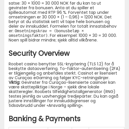
satse: 30 × 1000 = 30 000 NOK før du kan ta ut
gevinster fra bonusen. Anta at du spiller et
spilleautomat med RTP 96 %. Forventet tap under
omsetningen er 30 000 × (1 – 0,96) = 1200 NOK. Det
betyr at du statistisk sett vil tape hele bonusen og
deler av innskuddet. Formelen for totalt innsatsbehov
er:
Omsetningskrav = (bonusbeløp ×
. For eksempel: 1000 × 30 = 30 000.
omsetningsfaktor)
Noen spill bidrar mindre; sjekk alltid vilkårene.
Security Overview
Roobet casino benytter SSL-kryptering (TLS 1.2) for å
beskytte dataoverføring. To-faktor-autentisering (2FA)
er tilgjengelig og anbefales sterkt. Casinot er lisensiert
av Curaçao eGaming og følger KYC-retningslinjer.
Viktig:
Gevinster fra Curaçao-lisensierte casinoer kan
være skattepliktige i Norge – sjekk dine lokale
skatteregler. Roobets tilfeldighetstallgenerator (RNG)
testes jevnlig av uavhengige tredjeparter. Du kan også
justere innstillinger for innskuddsgrenser og
tidsavbrudd under «Ansvarlig spilling».
Banking & Payments