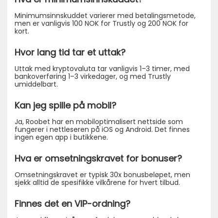
Minimumsinnskuddet varierer med betalingsmetode,
men er vanligvis 100 NOK for Trustly og 200 NOK for
kort.
Hvor lang tid tar et uttak?
Uttak med kryptovaluta tar vanligvis 1–3 timer, med
bankoverføring 1–3 virkedager, og med Trustly
umiddelbart.
Kan jeg spille på mobil?
Ja, Roobet har en mobiloptimalisert nettside som
fungerer i nettleseren på iOS og Android. Det finnes
ingen egen app i butikkene.
Hva er omsetningskravet for bonuser?
Omsetningskravet er typisk 30x bonusbeløpet, men
sjekk alltid de spesifikke vilkårene for hvert tilbud.
Finnes det en VIP-ordning?