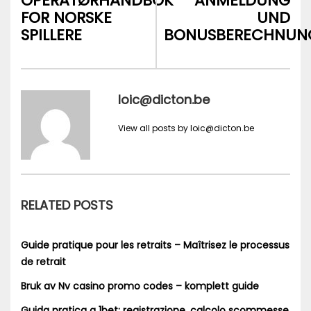
OPERATØRHÅNDBOK
ANMELDUNG
FOR NORSKE
UND
SPILLERE
BONUSBERECHNUN
loic@dicton.be
View all posts by loic@dicton.be
RELATED POSTS
Guide pratique pour les retraits – Maîtrisez le processus
de retrait
Bruk av Nv casino promo codes – komplett guide
Guida pratica a 1bet: registrazione, calcolo scommesse