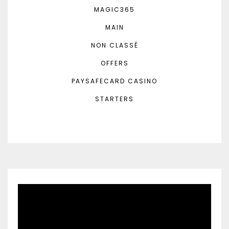
MAGIC365
MAIN
NON CLASSÉ
OFFERS
PAYSAFECARD CASINO
STARTERS