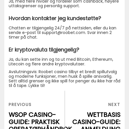
Ja, med flere nivåer og fordeler som cashback, høyere
uttaksgrenser og personlig support.
Hvordan kontakter jeg kundestøtte?
Chatten er tilgjengelig 24/7 på nettsiden, eller du kan
sende e-post til support@roobet.com. Svar innen 2
timer på chat.
Er kryptovaluta tilgjengelig?
Ja, du kan sette inn og ta ut med Bitcoin, Ethereum,
Litecoin og flere andre kryptovalutaer.
Avslutningsvis: Roobet casino tilbyr et bredt spillutvalg
og moderne funksjoner, men husk å spille ansvarlig.
Sett alltid grenser og ikke spill for penger du ikke har råd
til å tape. Lykke til!
Navigation
de
PREVIOUS
NEX
PREVIOUS
NEXT
POST
POS
l’article
WSOP CASINO-
WETTBASIS
GUIDE: PRAKTISK
CASINO-GUIDE: