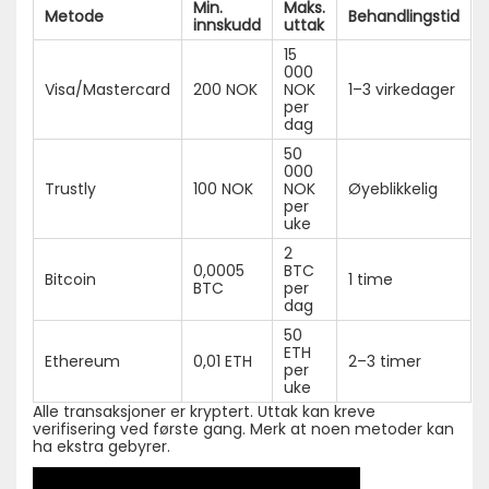
Min.
Maks.
Metode
Behandlingstid
innskudd
uttak
15
000
Visa/Mastercard
200 NOK
NOK
1–3 virkedager
per
dag
50
000
Trustly
100 NOK
NOK
Øyeblikkelig
per
uke
2
0,0005
BTC
Bitcoin
1 time
BTC
per
dag
50
ETH
Ethereum
0,01 ETH
2–3 timer
per
uke
Alle transaksjoner er kryptert. Uttak kan kreve
verifisering ved første gang. Merk at noen metoder kan
ha ekstra gebyrer.