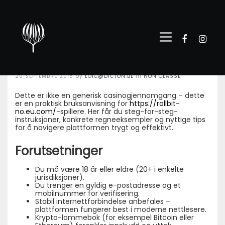
komplett
bruksanvisning for
norske spillere
Posted
20 SEPTEMBRE 2015
by
LOIC@DICTON.BE
in
NON CLASSÉ
on
Dette er ikke en generisk casinogjennomgang – dette
er en praktisk bruksanvisning for
https://rollbit-
no.eu.com/
-spillere. Her får du steg-for-steg-
instruksjoner, konkrete regneeksempler og nyttige tips
for å navigere plattformen trygt og effektivt.
Forutsetninger
Du må være 18 år eller eldre (20+ i enkelte
jurisdiksjoner).
Du trenger en gyldig e-postadresse og et
mobilnummer for verifisering.
Stabil internettforbindelse anbefales –
plattformen fungerer best i moderne nettlesere.
Krypto-lommebok (for eksempel Bitcoin eller