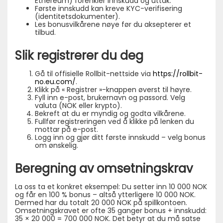
Ethereum) forenkler innskudd og uttak.
Første innskudd kan kreve KYC-verifisering
(identitetsdokumenter).
Les bonusvilkårene nøye før du aksepterer et
tilbud.
Slik registrerer du deg
Gå til offisielle Rollbit-nettside via
https://rollbit-
no.eu.com/
.
Klikk på « Registrer »-knappen øverst til høyre.
Fyll inn e-post, brukernavn og passord. Velg
valuta (NOK eller krypto).
Bekreft at du er myndig og godta vilkårene.
Fullfør registreringen ved å klikke på lenken du
mottar på e-post.
Logg inn og gjør ditt første innskudd – velg bonus
om ønskelig.
Beregning av omsetningskrav
La oss ta et konkret eksempel: Du setter inn 10 000 NOK
og får en 100 % bonus – altså ytterligere 10 000 NOK.
Dermed har du totalt 20 000 NOK på spillkontoen.
Omsetningskravet er ofte 35 ganger bonus + innskudd:
35 × 20 000 = 700 000 NOK. Det betyr at du må satse