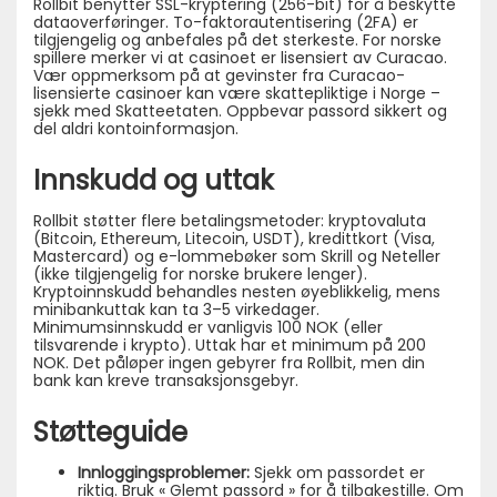
Rollbit benytter SSL-kryptering (256-bit) for å beskytte
dataoverføringer. To-faktorautentisering (2FA) er
tilgjengelig og anbefales på det sterkeste. For norske
spillere merker vi at casinoet er lisensiert av Curacao.
Vær oppmerksom på at gevinster fra Curacao-
lisensierte casinoer kan være skattepliktige i Norge –
sjekk med Skatteetaten. Oppbevar passord sikkert og
del aldri kontoinformasjon.
Innskudd og uttak
Rollbit støtter flere betalingsmetoder: kryptovaluta
(Bitcoin, Ethereum, Litecoin, USDT), kredittkort (Visa,
Mastercard) og e-lommebøker som Skrill og Neteller
(ikke tilgjengelig for norske brukere lenger).
Kryptoinnskudd behandles nesten øyeblikkelig, mens
minibankuttak kan ta 3–5 virkedager.
Minimumsinnskudd er vanligvis 100 NOK (eller
tilsvarende i krypto). Uttak har et minimum på 200
NOK. Det påløper ingen gebyrer fra Rollbit, men din
bank kan kreve transaksjonsgebyr.
Støtteguide
Innloggingsproblemer:
Sjekk om passordet er
riktig. Bruk « Glemt passord » for å tilbakestille. Om