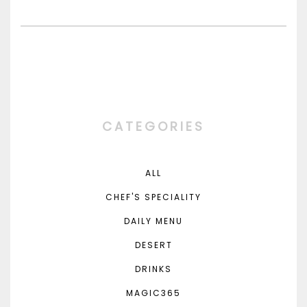
CATEGORIES
ALL
CHEF'S SPECIALITY
DAILY MENU
DESERT
DRINKS
MAGIC365