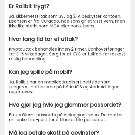
Er Rollbit trygt?
Ja, sikkerhetstiltak som SSL og 2FA beskytter kontoen.
Lisensen er fra Curacao, noe som gir et visst vern, men
ikke like sterkt som MGA eller norsk lisens.
Hvor lang tid tar et uttak?
Kryptouttak behandles innen 2 timer. Bankoverføringer
tar 3–5 virkedager. Sørg for at KYC er fullført for raskest
mulig behandling.
Kan jeg spille på mobil?
Ja, Rollbit har en mobiloptimalisert nettside som
fungerer i nettleseren på både iOS og Android. Ingen
app kreves.
Hva gjør jeg hvis jeg glemmer passordet?
Bruk « Glemt passord » på innloggingssiden. Du mottar
en lenke til e-post for å tilbakestille passordet.
Må jeg betale skatt på gevinster?