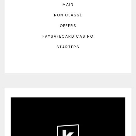
MAIN
NON CLASSÉ
OFFERS
PAYSAFECARD CASINO
STARTERS