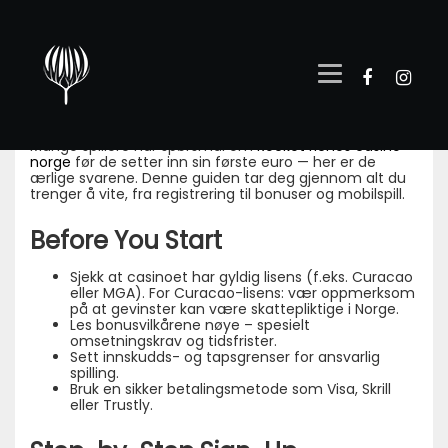
komplett guide til
casinoet
Posted
6 JUIN 2017
by
LOIC@DICTON.BE
in
NON CLASSÉ
on
Mange spillere har spørsmål om
Rocket riches casino
norge
før de setter inn sin første euro — her er de
ærlige svarene. Denne guiden tar deg gjennom alt du
trenger å vite, fra registrering til bonuser og mobilspill.
Before You Start
Sjekk at casinoet har gyldig lisens (f.eks. Curacao
eller MGA). For Curacao-lisens: vær oppmerksom
på at gevinster kan være skattepliktige i Norge.
Les bonusvilkårene nøye – spesielt
omsetningskrav og tidsfrister.
Sett innskudds- og tapsgrenser for ansvarlig
spilling.
Bruk en sikker betalingsmetode som Visa, Skrill
eller Trustly.