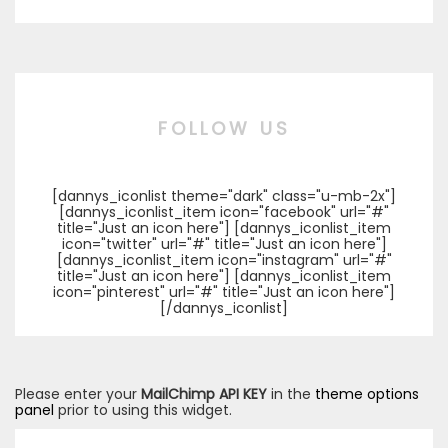
FOLLOW US
[dannys_iconlist theme="dark" class="u-mb-2x"]
[dannys_iconlist_item icon="facebook" url="#"
title="Just an icon here"] [dannys_iconlist_item
icon="twitter" url="#" title="Just an icon here"]
[dannys_iconlist_item icon="instagram" url="#"
title="Just an icon here"] [dannys_iconlist_item
icon="pinterest" url="#" title="Just an icon here"]
[/dannys_iconlist]
Please enter your
MailChimp API KEY
in the
theme options
panel
prior to using this widget.