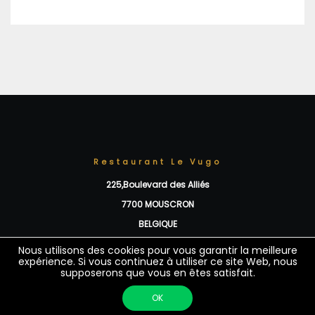
Restaurant Le Vugo
225,Boulevard des Alliés
7700 MOUSCRON
BELGIQUE
Nous utilisons des cookies pour vous garantir la meilleure
Nous utilisons des cookies pour vous garantir la meilleure
expérience. Si vous continuez à utiliser ce site Web, nous
expérience. Si vous continuez à utiliser ce site Web, nous
supposerons que vous en êtes satisfait.
supposerons que vous en êtes satisfait.
OK
OK