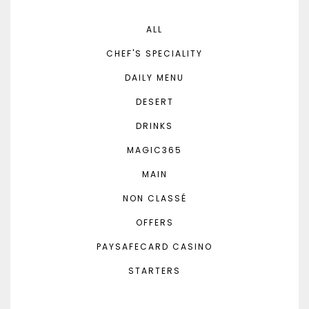
ALL
CHEF'S SPECIALITY
DAILY MENU
DESERT
DRINKS
MAGIC365
MAIN
NON CLASSÉ
OFFERS
PAYSAFECARD CASINO
STARTERS