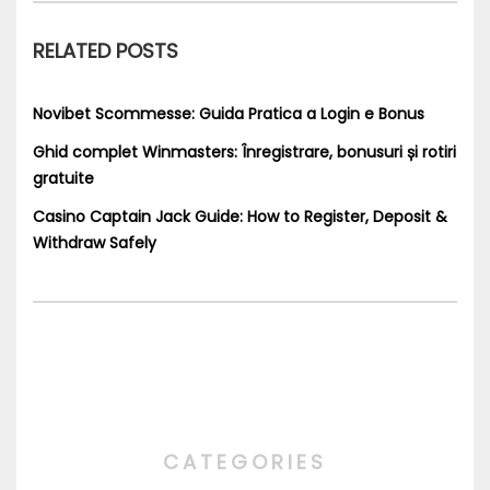
RELATED POSTS
Novibet Scommesse: Guida Pratica a Login e Bonus
Ghid complet Winmasters: Înregistrare, bonusuri și rotiri
gratuite
Casino Captain Jack Guide: How to Register, Deposit &
Withdraw Safely
CATEGORIES