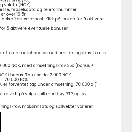
erst til høyre.
lg valuta (NOK).
resse, fødselsdato og telefonnummer.
er over 18 år.
n bekreftelses-e-post. Klikk på lenken for å aktivere
 for å aktivere eventuelle bonuser.
er ofte en matchbonus med omsetningskrav. La oss
2 000 NOK, med omsetningskrav 35x (bonus +
NOK i bonus. Total saldo: 2 000 NOK.
) = 70 000 NOK.
TP, er forventet tap under omsetning: 70 000 x (1 –
 er viktig å velge spill med høy RTP og lav
ingskrav, maksinnsats og spillvekter varierer.