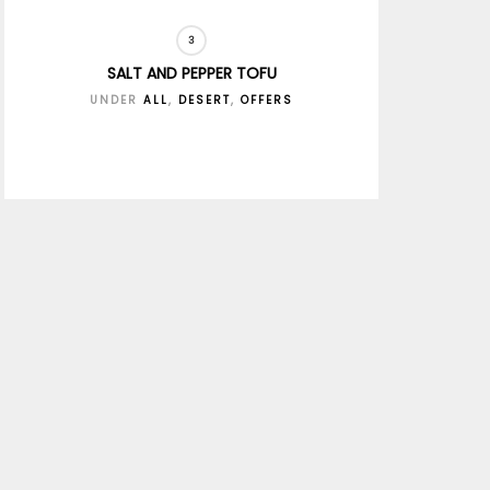
SALT AND PEPPER TOFU
UNDER
ALL
,
DESERT
,
OFFERS