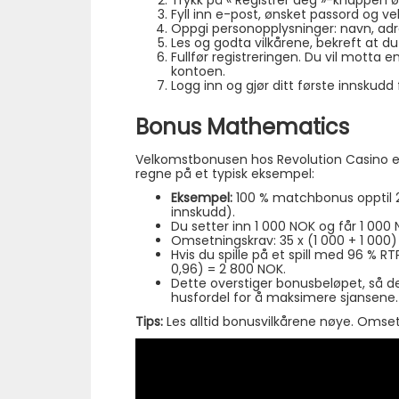
Trykk på « Registrer deg »-knappen øv
Fyll inn e-post, ønsket passord og ve
Oppgi personopplysninger: navn, ad
Les og godta vilkårene, bekreft at du 
Fullfør registreringen. Du vil motta e
kontoen.
Logg inn og gjør ditt første innskudd
Bonus Mathematics
Velkomstbonusen hos Revolution Casino 
regne på et typisk eksempel:
Eksempel:
100 % matchbonus opptil 
innskudd).
Du setter inn 1 000 NOK og får 1 000 
Omsetningskrav: 35 x (1 000 + 1 000
Hvis du spille på et spill med 96 % R
0,96) = 2 800 NOK.
Dette overstiger bonusbeløpet, så det
husfordel for å maksimere sjansene.
Tips:
Les alltid bonusvilkårene nøye. Omsetn