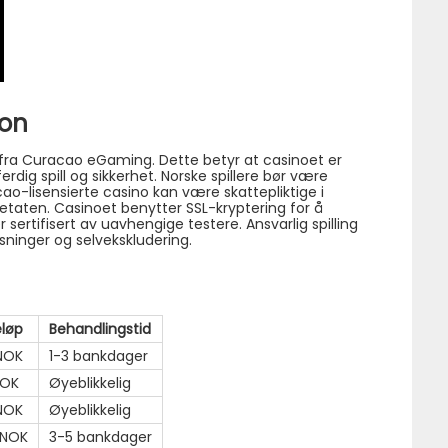
ion
 fra Curacao eGaming. Dette betyr at casinoet er
erdig spill og sikkerhet. Norske spillere bør være
-lisensierte casino kan være skattepliktige i
etaten. Casinoet benytter SSL-kryptering for å
r sertifisert av uavhengige testere. Ansvarlig spilling
ninger og selvekskludering.
eløp
Behandlingstid
NOK
1-3 bankdager
NOK
Øyeblikkelig
NOK
Øyeblikkelig
 NOK
3-5 bankdager