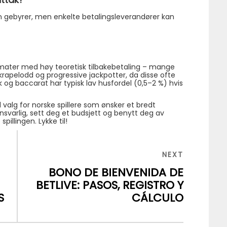
n gebyrer, men enkelte betalingsleverandører kan
omater med høy teoretisk tilbakebetaling – mange
krapelodd og progressive jackpotter, da disse ofte
k og baccarat har typisk lav husfordel (0,5–2 %) hvis
d valg for norske spillere som ønsker et bredt
ansvarlig, sett deg et budsjett og benytt deg av
pillingen. Lykke til!
NEXT
NEXT
POST
BONO DE BIENVENIDA DE
BETLIVE: PASOS, REGISTRO Y
S
CÁLCULO