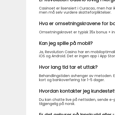
Casinoet er lisensiert i Curacao, men har ik
men må selv vurdere skatteforpliktelser.
Hva er omsetningskravene for b
Omsetningskravet er typisk 35x bonus + inns
Kan jeg spille på mobil?
Ja, Revolution Casino har en mobiloptimal
iOS og Android. Det er ingen app i App Stor
Hvor lang tid tar et uttak?
Behandlingstiden avhenger av metoden. 
kort og bankoverføring tar 1–5 dager.
Hvordan kontakter jeg kundestøt
Du kan chatte live på nettsiden, sende e-
tilgjengelig på norsk.
Er det gebyrer på innskudd eller 