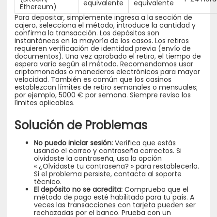
equivalente
equivalente
Ethereum)
Para depositar, simplemente ingresa a la sección de
cajero, selecciona el método, introduce la cantidad y
confirma la transacción. Los depósitos son
instantáneos en la mayoría de los casos. Los retiros
requieren verificación de identidad previa (envío de
documentos). Una vez aprobado el retiro, el tiempo de
espera varía según el método. Recomendamos usar
criptomonedas o monederos electrónicos para mayor
velocidad. También es común que los casinos
establezcan límites de retiro semanales o mensuales;
por ejemplo, 5000 € por semana. Siempre revisa los
límites aplicables.
Solución de Problemas
No puedo iniciar sesión:
Verifica que estás
usando el correo y contraseña correctos. Si
olvidaste la contraseña, usa la opción
« ¿Olvidaste tu contraseña? » para restablecerla.
Si el problema persiste, contacta al soporte
técnico.
El depósito no se acredita:
Comprueba que el
método de pago esté habilitado para tu país. A
veces las transacciones con tarjeta pueden ser
rechazadas por el banco. Prueba con un