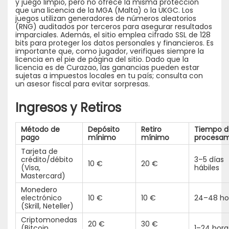
y juego limpio, pero no ofrece la misma protección
que una licencia de la MGA (Malta) o la UKGC. Los
juegos utilizan generadores de números aleatorios
(RNG) auditados por terceros para asegurar resultados
imparciales. Además, el sitio emplea cifrado SSL de 128
bits para proteger los datos personales y financieros. Es
importante que, como jugador, verifiques siempre la
licencia en el pie de página del sitio. Dado que la
licencia es de Curazao, las ganancias pueden estar
sujetas a impuestos locales en tu país; consulta con
un asesor fiscal para evitar sorpresas.
Ingresos y Retiros
Método de
Depósito
Retiro
Tiempo d
pago
mínimo
mínimo
procesam
Tarjeta de
crédito/débito
3–5 días
10 €
20 €
(Visa,
hábiles
Mastercard)
Monedero
electrónico
10 €
10 €
24–48 ho
(Skrill, Neteller)
Criptomonedas
20 €
30 €
(Bitcoin,
1–24 hora