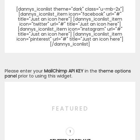
[dannys_iconlist theme="dark" class="u-mb-2x"]
[dannys_iconlist_item icon="facebook" url="#"
title="Just an icon here"] [dannys_iconlist_item
icon="twitter" url="#" title="Just an icon here"]
[dannys_iconlist_item icon="instagram" url="#"
title="Just an icon here"] [dannys_iconlist_item
icon="pinterest" url="#" title="Just an icon here"]
[/dannys_iconlist]
Please enter your
MailChimp API KEY
in the
theme options
panel
prior to using this widget.
FEATURED