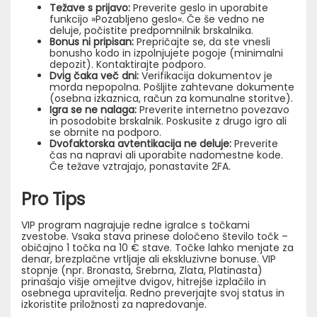
Težave s prijavo:
Preverite geslo in uporabite
funkcijo »Pozabljeno geslo«. Če še vedno ne
deluje, počistite predpomnilnik brskalnika.
Bonus ni pripisan:
Prepričajte se, da ste vnesli
bonusho kodo in izpolnjujete pogoje (minimalni
depozit). Kontaktirajte podporo.
Dvig čaka več dni:
Verifikacija dokumentov je
morda nepopolna. Pošljite zahtevane dokumente
(osebna izkaznica, račun za komunalne storitve).
Igra se ne nalaga:
Preverite internetno povezavo
in posodobite brskalnik. Poskusite z drugo igro ali
se obrnite na podporo.
Dvofaktorska avtentikacija ne deluje:
Preverite
čas na napravi ali uporabite nadomestne kode.
Če težave vztrajajo, ponastavite 2FA.
Pro Tips
VIP program nagrajuje redne igralce s točkami
zvestobe. Vsaka stava prinese določeno število točk –
običajno 1 točka na 10 € stave. Točke lahko menjate za
denar, brezplačne vrtljaje ali ekskluzivne bonuse. VIP
stopnje (npr. Bronasta, Srebrna, Zlata, Platinasta)
prinašajo višje omejitve dvigov, hitrejše izplačilo in
osebnega upravitelja. Redno preverjajte svoj status in
izkoristite priložnosti za napredovanje.