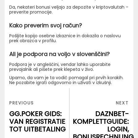
Da, nekateri bonusi veljajo za depozite v kriptovalutah –
preverite promocije.
Kako preverim svoj račun?
Pošljite kopijo osebne izkaznice in dokazila o naslovu
prek obrazca v profilu.
Ali je podpora na voljo v slovenščini?
Podpora je v angleščini, vendar lahko uporabite
prevajalnik ali pišete prek klepeta v živo.
Upamo, da vam je ta vodič pomagal pri prvih korakih.
Ne pozabite igrati odgovorno in uživati v izkušnji.
Navigation
de
PREVIOUS
NEX
PREVIOUS
NEXT
POST
POS
l’article
GG.POKER GIDS:
DAZNBET-
VAN REGISTRATIE
KOMPLETTGUIDE:
TOT UITBETALING
LOGIN,
BONUSRECHNUNG