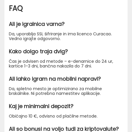
FAQ
Ali je igralnica varna?
Da, uporablja SSL šifriranje in ima licenco Curacao.
Vedno igrajte odgovorno.
Kako dolgo traja dvig?
Čas je odvisen od metode – e-denarnice do 24 ur,
kartice 1–3 dni, bančna nakazila do 7 dni.
Ali lahko igram na mobilni napravi?
Da, spletno mesto je optimizirano za mobilne
brskalnike. Ni potrebna namestitev aplikacije.
Kaj je minimalni depozit?
Običajno 10 €, odvisno od plačilne metode.
Ali so bonusi na voljo tudi za kriptovalute?