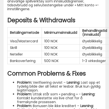
ansvarlige spillverktøy som innskuddsgrenser,
tidsavbrudd og selvutestengelse under « Mitt konto »-
innstillingene.
Deposits & Withdrawals
Behandlingstid
Betalingsmetode
Minimumsinnskudd
(innskudd)
Visa/Mastercard
100 NOK
Øyeblikkelig
Skrill
100 NOK
Øyeblikkelig
Neteller
100 NOK
Øyeblikkelig
Bankoverføring
500 NOK
1-3 virkedager
Common Problems & Fixes
Problem:
Verifisering avvist –
Løsning:
Last opp et
tydelig bilde der all tekst er lesbar. Bruk kun gyldig
legitimasjon.
Problem:
Uttak står som « pending » –
Løsning:
Kontakt kundestøtte via live chat for å
fremskynde prosessen.
Problem:
Bonusen ble ikke kreditert –
Løsning: