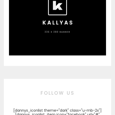
FOLLOW US
[dannys_iconlist theme="dark" class="u-mb-2x"]
[dannys_iconlist_item icon="facebook" url="#"