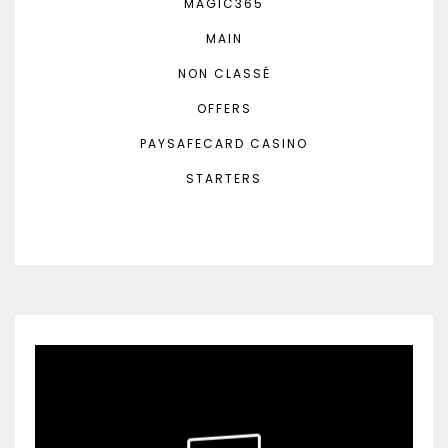
MAGIC365
MAIN
NON CLASSÉ
OFFERS
PAYSAFECARD CASINO
STARTERS