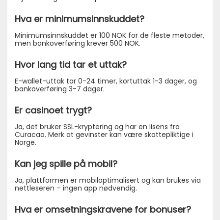
Hva er minimumsinnskuddet?
Minimumsinnskuddet er 100 NOK for de fleste metoder,
men bankoverføring krever 500 NOK.
Hvor lang tid tar et uttak?
E-wallet-uttak tar 0-24 timer, kortuttak 1-3 dager, og
bankoverføring 3-7 dager.
Er casinoet trygt?
Ja, det bruker SSL-kryptering og har en lisens fra
Curacao. Merk at gevinster kan være skattepliktige i
Norge.
Kan jeg spille på mobil?
Ja, plattformen er mobiloptimalisert og kan brukes via
nettleseren – ingen app nødvendig.
Hva er omsetningskravene for bonuser?