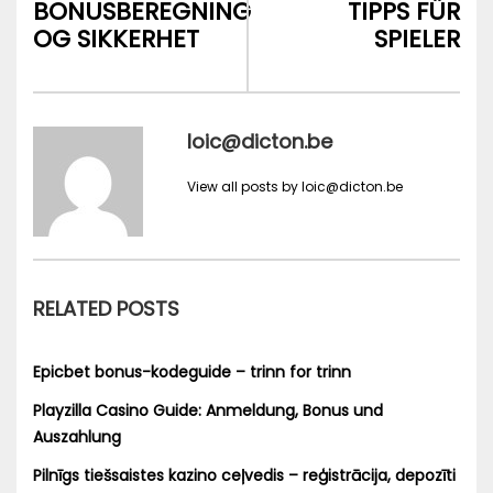
BONUSBEREGNING
TIPPS FÜR
OG SIKKERHET
SPIELER
loic@dicton.be
View all posts by loic@dicton.be
RELATED POSTS
Epicbet bonus-kodeguide – trinn for trinn
Playzilla Casino Guide: Anmeldung, Bonus und
Auszahlung
Pilnīgs tiešsaistes kazino ceļvedis – reģistrācija, depozīti