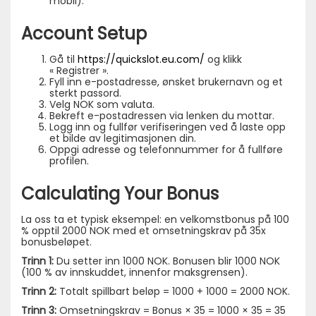
mobil).
Account Setup
Gå til
https://quickslot.eu.com/
og klikk
« Registrer ».
Fyll inn e-postadresse, ønsket brukernavn og et
sterkt passord.
Velg NOK som valuta.
Bekreft e-postadressen via lenken du mottar.
Logg inn og fullfør verifiseringen ved å laste opp
et bilde av legitimasjonen din.
Oppgi adresse og telefonnummer for å fullføre
profilen.
Calculating Your Bonus
La oss ta et typisk eksempel: en velkomstbonus på 100
% opptil 2000 NOK med et omsetningskrav på 35x
bonusbeløpet.
Trinn 1:
Du setter inn 1000 NOK. Bonusen blir 1000 NOK
(100 % av innskuddet, innenfor maksgrensen).
Trinn 2:
Totalt spillbart beløp = 1000 + 1000 = 2000 NOK.
Trinn 3:
Omsetningskrav = Bonus × 35 = 1000 × 35 = 35