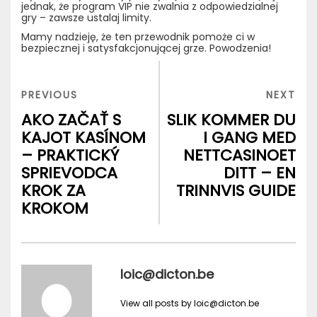
jednak, że program VIP nie zwalnia z odpowiedzialnej
gry – zawsze ustalaj limity.
Mamy nadzieję, że ten przewodnik pomoże ci w
bezpiecznej i satysfakcjonującej grze. Powodzenia!
Navigation
de
PREVIOUS
NEX
PREVIOUS
NEXT
POST
POS
l’article
AKO ZAČAŤ S
SLIK KOMMER DU
KAJOT KASÍNOM
I GANG MED
– PRAKTICKÝ
NETTCASINOET
SPRIEVODCA
DITT – EN
KROK ZA
TRINNVIS GUIDE
KROKOM
loic@dicton.be
View all posts by loic@dicton.be