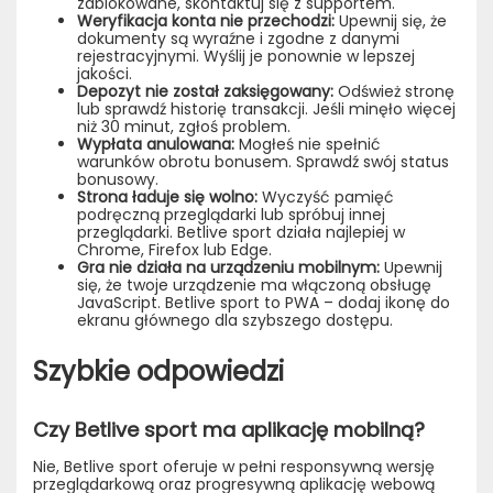
zablokowane, skontaktuj się z supportem.
Weryfikacja konta nie przechodzi:
Upewnij się, że
dokumenty są wyraźne i zgodne z danymi
rejestracyjnymi. Wyślij je ponownie w lepszej
jakości.
Depozyt nie został zaksięgowany:
Odśwież stronę
lub sprawdź historię transakcji. Jeśli minęło więcej
niż 30 minut, zgłoś problem.
Wypłata anulowana:
Mogłeś nie spełnić
warunków obrotu bonusem. Sprawdź swój status
bonusowy.
Strona ładuje się wolno:
Wyczyść pamięć
podręczną przeglądarki lub spróbuj innej
przeglądarki. Betlive sport działa najlepiej w
Chrome, Firefox lub Edge.
Gra nie działa na urządzeniu mobilnym:
Upewnij
się, że twoje urządzenie ma włączoną obsługę
JavaScript. Betlive sport to PWA – dodaj ikonę do
ekranu głównego dla szybszego dostępu.
Szybkie odpowiedzi
Czy Betlive sport ma aplikację mobilną?
Nie, Betlive sport oferuje w pełni responsywną wersję
przeglądarkową oraz progresywną aplikację webową