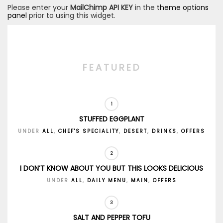
Please enter your
MailChimp API KEY
in the
theme options
panel
prior to using this widget.
FEATURED
STUFFED EGGPLANT
UNDER
ALL
,
CHEF'S SPECIALITY
,
DESERT
,
DRINKS
,
OFFERS
I DON’T KNOW ABOUT YOU BUT THIS LOOKS DELICIOUS
UNDER
ALL
,
DAILY MENU
,
MAIN
,
OFFERS
SALT AND PEPPER TOFU