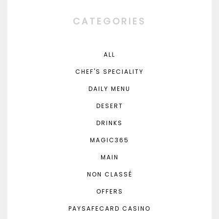
CATEGORIES
ALL
CHEF'S SPECIALITY
DAILY MENU
DESERT
DRINKS
MAGIC365
MAIN
NON CLASSÉ
OFFERS
PAYSAFECARD CASINO