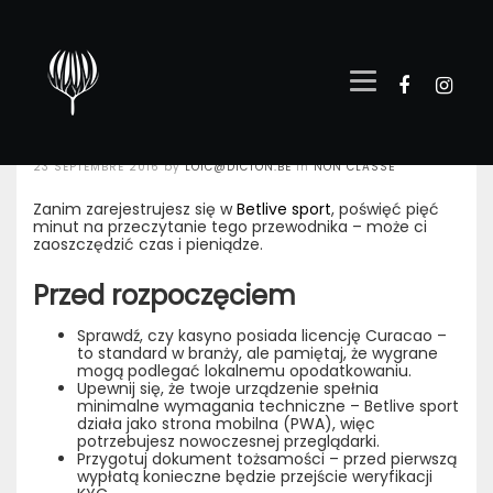
sport – rejestracja,
zakłady i wypłaty krok
po kroku
Posted
23 SEPTEMBRE 2016
by
LOIC@DICTON.BE
in
NON CLASSÉ
on
Zanim zarejestrujesz się w
Betlive sport
, poświęć pięć
minut na przeczytanie tego przewodnika – może ci
zaoszczędzić czas i pieniądze.
Przed rozpoczęciem
Sprawdź, czy kasyno posiada licencję Curacao –
to standard w branży, ale pamiętaj, że wygrane
mogą podlegać lokalnemu opodatkowaniu.
Upewnij się, że twoje urządzenie spełnia
minimalne wymagania techniczne – Betlive sport
działa jako strona mobilna (PWA), więc
potrzebujesz nowoczesnej przeglądarki.
Przygotuj dokument tożsamości – przed pierwszą
wypłatą konieczne będzie przejście weryfikacji