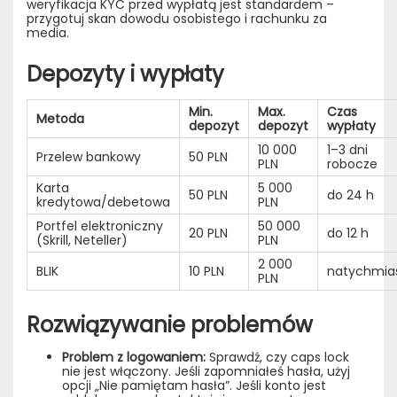
weryfikacja KYC przed wypłatą jest standardem –
przygotuj skan dowodu osobistego i rachunku za
media.
Depozyty i wypłaty
Min.
Max.
Czas
Metoda
depozyt
depozyt
wypłaty
10 000
1–3 dni
Przelew bankowy
50 PLN
PLN
robocze
Karta
5 000
50 PLN
do 24 h
kredytowa/debetowa
PLN
Portfel elektroniczny
50 000
20 PLN
do 12 h
(Skrill, Neteller)
PLN
2 000
BLIK
10 PLN
natychmia
PLN
Rozwiązywanie problemów
Problem z logowaniem:
Sprawdź, czy caps lock
nie jest włączony. Jeśli zapomniałeś hasła, użyj
opcji „Nie pamiętam hasła”. Jeśli konto jest