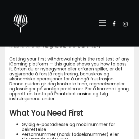
og spill – praktisk
guide for norske
spillere
Posted
14 MARS 2018
by
LOIC@DICTON.BE
in
NON CLASSÉ
on
Getting your first withdrawal right is the real test of any
iGaming platform — this guide shows you how to pass
it. Enten du er nybegynner eller erfaren spiller, er det
avgjørende å forstå registrering, bonuskrav og
økonomiske operasjoner for å unngå frustrasjon.
Denne guiden gir deg konkrete trinn, regneeksempler
og løsninger på vanlige problemer. For å komme i gang,
opprett en konto på
Prontobet casino
og følg
instruksjonene under.
What You Need First
Gyldig e-postadresse og mobilnummer for
bekreftelse
Personnummer (norsk fødselsnummer) eller