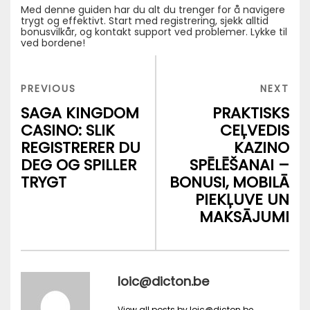
Med denne guiden har du alt du trenger for å navigere
trygt og effektivt. Start med registrering, sjekk alltid
bonusvilkår, og kontakt support ved problemer. Lykke til
ved bordene!
Navigation
de
PREVIOUS
NEX
PREVIOUS
NEXT
POST
POS
l’article
SAGA KINGDOM
PRAKTISKS
CASINO: SLIK
CEĻVEDIS
REGISTRERER DU
KAZINO
DEG OG SPILLER
SPĒLĒŠANAI –
TRYGT
BONUSI, MOBILĀ
PIEKĻUVE UN
MAKSĀJUMI
loic@dicton.be
View all posts by loic@dicton.be