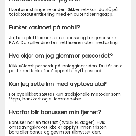
I kontoinnstillingene under «Sikkerhet» kan du slå på
tofaktorautentisering med en autentiseringsapp.
Funker kasinoet på mobil?
Ja, hele plattformen er responsiv og fungerer som
PWA. Du spiller direkte i nettleseren uten nedlasting.
Hva skjer om jeg glemmer passordet?
Klikk «Glemt passord» på innloggingssiden. Du får en e-
post med lenke for å opprette nytt passord.
Kan jeg sette inn med kryptovaluta?
For øyeblikket støttes kun tradisjonelle metoder som
Vipps, bankkort og e-lommebøker.
Hvorfor blir bonussen min fjernet?
Bonuser har en tidsfrist (typisk 14 dager). Hvis
omsetningskravet ikke er oppfylt innen fristen,
bortfaller bonus og gevinster tilknyttet den.