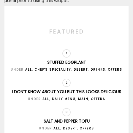
panel
prior to using this widget.
FEATURED
STUFFED EGGPLANT
UNDER
ALL
,
CHEF'S SPECIALITY
,
DESERT
,
DRINKS
,
OFFERS
I DON’T KNOW ABOUT YOU BUT THIS LOOKS DELICIOUS
UNDER
ALL
,
DAILY MENU
,
MAIN
,
OFFERS
SALT AND PEPPER TOFU
UNDER
ALL
,
DESERT
,
OFFERS