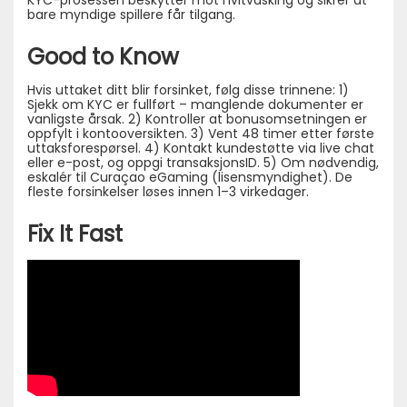
KYC-prosessen beskytter mot hvitvasking og sikrer at
bare myndige spillere får tilgang.
Good to Know
Hvis uttaket ditt blir forsinket, følg disse trinnene: 1)
Sjekk om KYC er fullført – manglende dokumenter er
vanligste årsak. 2) Kontroller at bonusomsetningen er
oppfylt i kontooversikten. 3) Vent 48 timer etter første
uttaksforespørsel. 4) Kontakt kundestøtte via live chat
eller e-post, og oppgi transaksjonsID. 5) Om nødvendig,
eskalér til Curaçao eGaming (lisensmyndighet). De
fleste forsinkelser løses innen 1–3 virkedager.
Fix It Fast