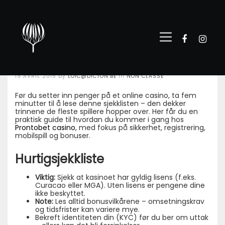
Guide til registrering,
bonusstrategi og
mobilspill
Posted
19 AVRIL 2015
by
LOIC@DICTON.BE
in
NON CLASSÉ
on
Før du setter inn penger på et online casino, ta fem
minutter til å lese denne sjekklisten – den dekker
trinnene de fleste spillere hopper over. Her får du en
praktisk guide til hvordan du kommer i gang hos
Prontobet casino
, med fokus på sikkerhet, registrering,
mobilspill og bonuser.
Hurtigsjekkliste
Viktig:
Sjekk at kasinoet har gyldig lisens (f.eks.
Curacao eller MGA). Uten lisens er pengene dine
ikke beskyttet.
Note:
Les alltid bonusvilkårene – omsetningskrav
og tidsfrister kan variere mye.
Bekreft identiteten din (KYC) før du ber om uttak