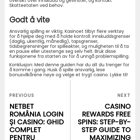
oversikt over innskudd og gevinster, og kontakt
Skatteetaten ved behov.
Godt å vite
Ansvarlig spilling er viktig. Kasinoet tilbyr flere verktøy
for å hjelpe deg med å holde kontroll: innskuddsgrenser
(daglig, ukentlig, månedlig), tapsgrenser,
tidsbegrensninger for spilleøkter, og muligheten til å ta
en pause eller utestenge seg selv helt. Bruk disse
funksjonene fra starten av for å unngå problemspilling.
Konklusjon: Med denne guiden har du alt du trenger for
å komme i gang. Husk å spille ansvarlig, lese
bonusvilkårene nøye og velge et trygt casino. Lykke til!
Navigation
de
PREVIOUS
NEX
PREVIOUS
NEXT
POST
POS
l’article
NETBET
CASINO
ROMÂNIA LOGIN
REWARDS FREE
ȘI CASINO: GHID
SPINS: STEP-BY-
COMPLET
STEP GUIDE TO
PENTRU
MAXIMIZING