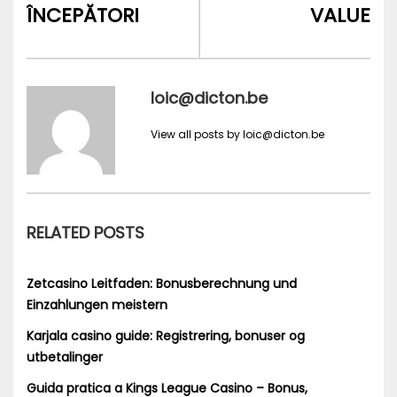
ÎNCEPĂTORI
VALUE
loic@dicton.be
View all posts by loic@dicton.be
RELATED POSTS
Zetcasino Leitfaden: Bonusberechnung und
Einzahlungen meistern
Karjala casino guide: Registrering, bonuser og
utbetalinger
Guida pratica a Kings League Casino – Bonus,