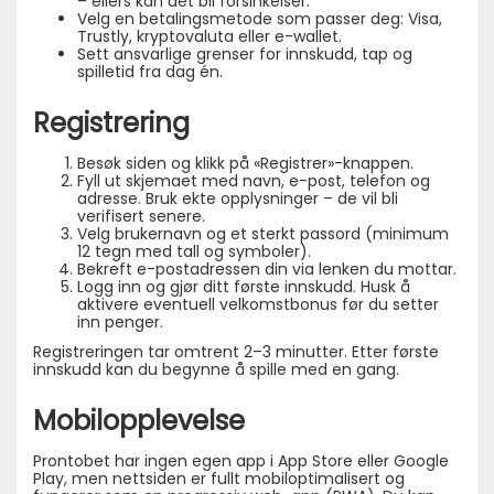
– ellers kan det bli forsinkelser.
Velg en betalingsmetode som passer deg: Visa,
Trustly, kryptovaluta eller e-wallet.
Sett ansvarlige grenser for innskudd, tap og
spilletid fra dag én.
Registrering
Besøk siden og klikk på «Registrer»-knappen.
Fyll ut skjemaet med navn, e-post, telefon og
adresse. Bruk ekte opplysninger – de vil bli
verifisert senere.
Velg brukernavn og et sterkt passord (minimum
12 tegn med tall og symboler).
Bekreft e-postadressen din via lenken du mottar.
Logg inn og gjør ditt første innskudd. Husk å
aktivere eventuell velkomstbonus før du setter
inn penger.
Registreringen tar omtrent 2–3 minutter. Etter første
innskudd kan du begynne å spille med en gang.
Mobilopplevelse
Prontobet har ingen egen app i App Store eller Google
Play, men nettsiden er fullt mobiloptimalisert og