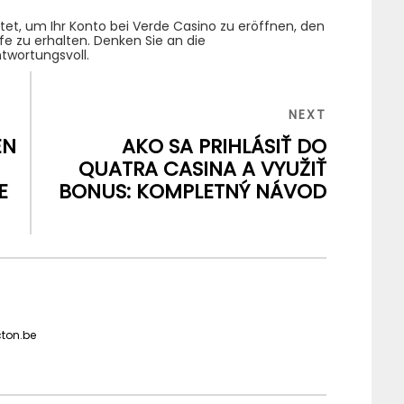
stet, um Ihr Konto bei Verde Casino zu eröffnen, den
fe zu erhalten. Denken Sie an die
twortungsvoll.
NEXT
NEXT
POST
EN
AKO SA PRIHLÁSIŤ DO
QUATRA CASINA A VYUŽIŤ
E
BONUS: KOMPLETNÝ NÁVOD
cton.be