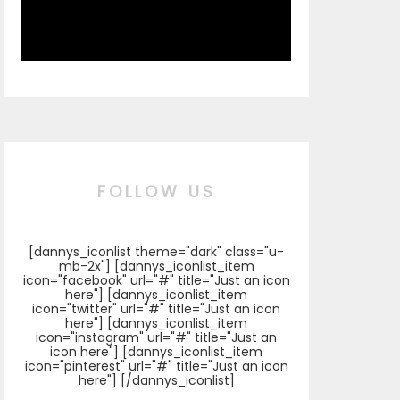
FOLLOW US
[dannys_iconlist theme="dark" class="u-
mb-2x"] [dannys_iconlist_item
icon="facebook" url="#" title="Just an icon
here"] [dannys_iconlist_item
icon="twitter" url="#" title="Just an icon
here"] [dannys_iconlist_item
icon="instagram" url="#" title="Just an
icon here"] [dannys_iconlist_item
icon="pinterest" url="#" title="Just an icon
here"] [/dannys_iconlist]