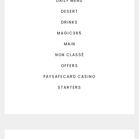
DAILY MENU
DESERT
DRINKS
MAGIC365
MAIN
NON CLASSÉ
OFFERS
PAYSAFECARD CASINO
STARTERS