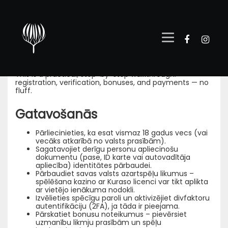
Reģistrācija, bonusi un
maksājumi Casino Izzi
Posted
18 JANVIER 2017
by
LOIC@DICTON.BE
in
NON CLASSÉ
on
This is a practical, step-by-step walkthrough:
registration, verification, bonuses, and payments — no
fluff.
Gatavošanās
Pārliecinieties, ka esat vismaz 18 gadus vecs (vai
vecāks atkarībā no valsts prasībām).
Sagatavojiet derīgu personu apliecinošu
dokumentu (pase, ID karte vai autovadītāja
apliecība) identitātes pārbaudei.
Pārbaudiet savas valsts azartspēļu likumus –
spēlēšana kazino ar Kuraso licenci var tikt aplikta
ar vietējo ienākuma nodokli.
Izvēlieties spēcīgu paroli un aktivizējiet divfaktoru
autentifikāciju (2FA), ja tāda ir pieejama.
Pārskatiet bonusu noteikumus – pievērsiet
uzmanību likmju prasībām un spēļu