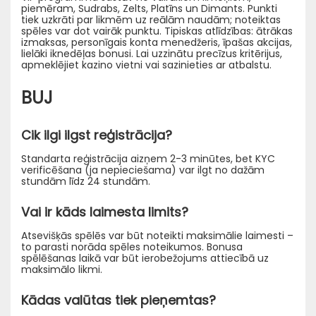
piemēram, Sudrabs, Zelts, Platīns un Dimants. Punkti
tiek uzkrāti par likmēm uz reālām naudām; noteiktas
spēles var dot vairāk punktu. Tipiskas atlīdzības: ātrākas
izmaksas, personīgais konta menedžeris, īpašas akcijas,
lielāki iknedēļas bonusi. Lai uzzinātu precīzus kritērijus,
apmeklējiet kazino vietni vai sazinieties ar atbalstu.
BUJ
Cik ilgi ilgst reģistrācija?
Standarta reģistrācija aizņem 2-3 minūtes, bet KYC
verificēšana (ja nepieciešama) var ilgt no dažām
stundām līdz 24 stundām.
Vai ir kāds laimesta limits?
Atsevišķās spēlēs var būt noteikti maksimālie laimesti –
to parasti norāda spēles noteikumos. Bonusa
spēlēšanas laikā var būt ierobežojums attiecībā uz
maksimālo likmi.
Kādas valūtas tiek pieņemtas?