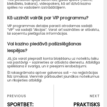
blekdžeks, bakara), videopokers, kā arī dzīvā kazino
spēles no vadošiem izstrādātājiem.
Kā uzzināt vairāk par VIP programmu?
VIP programmas detaļas parasti atrodamas sadaļā
“VIP” vai sadaļā “Akcijas”. Varat arī sazināties ar atbalstu,
lai saņemtu pielāgotas informācijas.
Vai kazino piedāvā pašizslēgšanas
iespējas?
Jā, jūs varat pieprasīt konta bloķēšanu uz noteiktu laiku
vai pastāvīgi – sazinieties ar atbalsta dienestu. Atbildīga
spēlēšana ir svarīga, un ir pieejami ierobežojumi.
Šī rokasgrāmata aptver galvenos soli – no reģistrācijas
līdz izmaksai. Vienmēr pārbaudiet jaunākos noteikumus
un rīkojieties atbildīgi.
Navigation
de
PREVIOUS
NEX
PREVIOUS
NEXT
POST
POS
l’article
SPORTBET:
PRAKTISKS