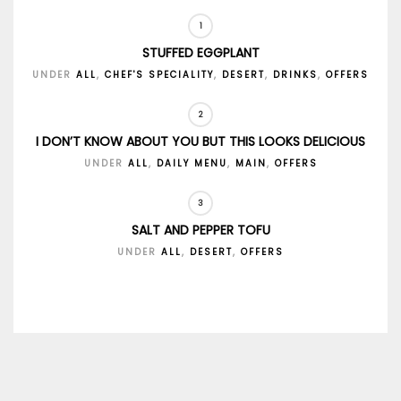
STUFFED EGGPLANT
UNDER
ALL
,
CHEF'S SPECIALITY
,
DESERT
,
DRINKS
,
OFFERS
I DON’T KNOW ABOUT YOU BUT THIS LOOKS DELICIOUS
UNDER
ALL
,
DAILY MENU
,
MAIN
,
OFFERS
SALT AND PEPPER TOFU
UNDER
ALL
,
DESERT
,
OFFERS