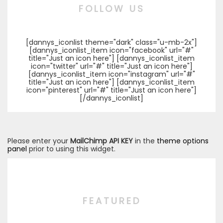
FOLLOW US
[dannys_iconlist theme="dark" class="u-mb-2x"]
[dannys_iconlist_item icon="facebook" url="#"
title="Just an icon here"] [dannys_iconlist_item
icon="twitter" url="#" title="Just an icon here"]
[dannys_iconlist_item icon="instagram" url="#"
title="Just an icon here"] [dannys_iconlist_item
icon="pinterest" url="#" title="Just an icon here"]
[/dannys_iconlist]
Please enter your
MailChimp API KEY
in the
theme options
panel
prior to using this widget.
FEATURED