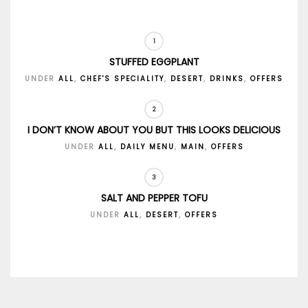
STUFFED EGGPLANT
UNDER
ALL
,
CHEF'S SPECIALITY
,
DESERT
,
DRINKS
,
OFFERS
I DON’T KNOW ABOUT YOU BUT THIS LOOKS DELICIOUS
UNDER
ALL
,
DAILY MENU
,
MAIN
,
OFFERS
SALT AND PEPPER TOFU
UNDER
ALL
,
DESERT
,
OFFERS