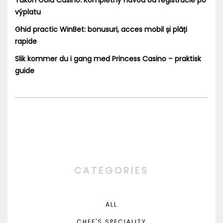
Yukon Gold Casino: Kompletný návod od registrácie po
výplatu
Ghid practic WinBet: bonusuri, acces mobil și plăți
rapide
Slik kommer du i gang med Princess Casino – praktisk
guide
CATEGORIES
ALL
CHEF'S SPECIALITY