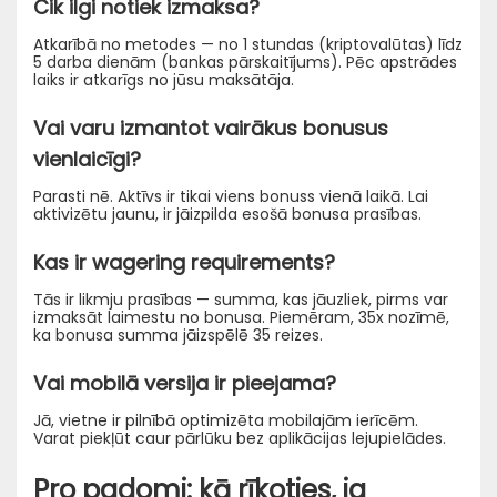
Cik ilgi notiek izmaksa?
Atkarībā no metodes — no 1 stundas (kriptovalūtas) līdz
5 darba dienām (bankas pārskaitījums). Pēc apstrādes
laiks ir atkarīgs no jūsu maksātāja.
Vai varu izmantot vairākus bonusus
vienlaicīgi?
Parasti nē. Aktīvs ir tikai viens bonuss vienā laikā. Lai
aktivizētu jaunu, ir jāizpilda esošā bonusa prasības.
Kas ir wagering requirements?
Tās ir likmju prasības — summa, kas jāuzliek, pirms var
izmaksāt laimestu no bonusa. Piemēram, 35x nozīmē,
ka bonusa summa jāizspēlē 35 reizes.
Vai mobilā versija ir pieejama?
Jā, vietne ir pilnībā optimizēta mobilajām ierīcēm.
Varat piekļūt caur pārlūku bez aplikācijas lejupielādes.
Pro padomi: kā rīkoties, ja