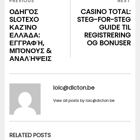
de
PREVIOUS
NEX
PREVIOUS
NEXT
POST
POS
l’article
ΟΔΗΓΌΣ
CASINO TOTAL:
SLOTEXO
STEG-FOR-STEG
ΚΑΖΊΝΟ
GUIDE TIL
ΕΛΛΆΔΑ:
REGISTRERING
ΕΓΓΡΑΦΉ,
OG BONUSER
ΜΠΌΝΟΥΣ &
ΑΝΑΛΉΨΕΙΣ
loic@dicton.be
View all posts by loic@dicton.be
RELATED POSTS