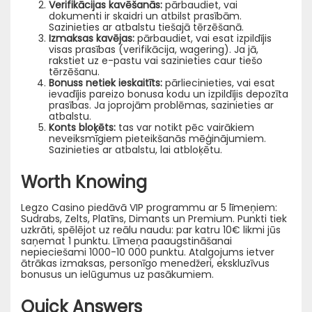
Verifikācijas kavēšanās:
pārbaudiet, vai
dokumenti ir skaidri un atbilst prasībām.
Sazinieties ar atbalstu tiešajā tērzēšanā.
Izmaksas kavējas:
pārbaudiet, vai esat izpildījis
visas prasības (verifikācija, wagering). Ja jā,
rakstiet uz e-pastu vai sazinieties caur tiešo
tērzēšanu.
Bonuss netiek ieskaitīts:
pārliecinieties, vai esat
ievadījis pareizo bonusa kodu un izpildījis depozīta
prasības. Ja joprojām problēmas, sazinieties ar
atbalstu.
Konts bloķēts:
tas var notikt pēc vairākiem
neveiksmīgiem pieteikšanās mēģinājumiem.
Sazinieties ar atbalstu, lai atbloķētu.
Worth Knowing
Legzo Casino piedāvā VIP programmu ar 5 līmeņiem:
Sudrabs, Zelts, Platīns, Dimants un Premium. Punkti tiek
uzkrāti, spēlējot uz reālu naudu: par katru 10€ likmi jūs
saņemat 1 punktu. Līmeņa paaugstināšanai
nepieciešami 1000-10 000 punktu. Atalgojums ietver
ātrākas izmaksas, personīgo menedžeri, ekskluzīvus
bonusus un ielūgumus uz pasākumiem.
Quick Answers