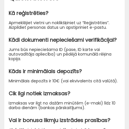
Kā reģistrēties?
Apmeklējiet vietni un noklikšķiniet uz “Reģistrēties”.
Aizpildiet personas datus un apstipriniet e-pastu.
Kādi dokumenti nepieciešami verifikācijai?
Jums būs nepieciešama ID (pase, ID karte vai
autovadītāja apliecība) un pēdējā komunālā rēķina
kopija.
Kāds ir minimālais depozīts?
Minimālais depozīts ir 10€ (vai ekvivalents citā valūtā).
Cik ilgi notiek izmaksas?
Izmaksas var ilgt no dažām minūtēm (e-maki) līdz 10
darba dienām (bankas pārskaitījums).
Vai ir bonusa likmju izstrādes prasības?