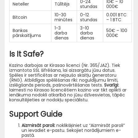
0-24
10€ – 10
Neteller
Tūlītējs
stundas
000€
10-30
0-12
0.001 BTC
Bitcoin
minūtes
stundas
– 1 BTC
1-3
3-10
Bankas
50€ – 100
darba
darba
pārskaitījums
000€
dienas
dienas
Is It Safe?
Kazino darbojas ar Kirasao licenci (Nr. 365/JAZ). Tiek
izmantota SSL šifrēšana, lai aizsargātu jūsu datus.
Spēles ir sertificētas ar nejaušo skaitļu ģeneratoru
(RNG). Atbildīgas spēlēšanas rīki: noguldījumu limiti,
izslēgšanās periods, pašnovērtēšanas tests.
Svarīgi:
laimesti no Kirasao licencētiem kazino var tikt aplikti ar
ienākuma nodokli atkarībā no jūsu dzīvesvietas, tāpēc
konsultējieties ar nodokļu speciālistu.
Support Guide
Aizmirsāt paroli:
noklikšķiniet uz “Aizmirsāt paroli”
un ievadiet e-pastu. Sekojiet norādījumiem e-
pastā.