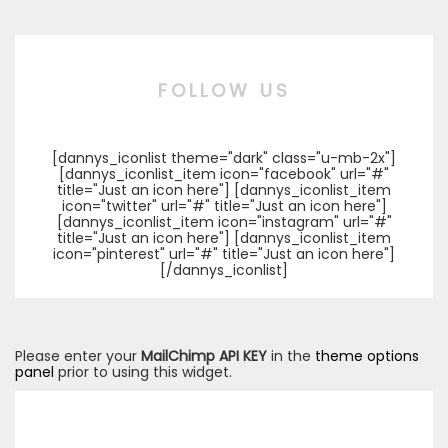
FOLLOW US
[dannys_iconlist theme="dark" class="u-mb-2x"]
[dannys_iconlist_item icon="facebook" url="#"
title="Just an icon here"] [dannys_iconlist_item
icon="twitter" url="#" title="Just an icon here"]
[dannys_iconlist_item icon="instagram" url="#"
title="Just an icon here"] [dannys_iconlist_item
icon="pinterest" url="#" title="Just an icon here"]
[/dannys_iconlist]
Please enter your
MailChimp API KEY
in the
theme options
panel
prior to using this widget.