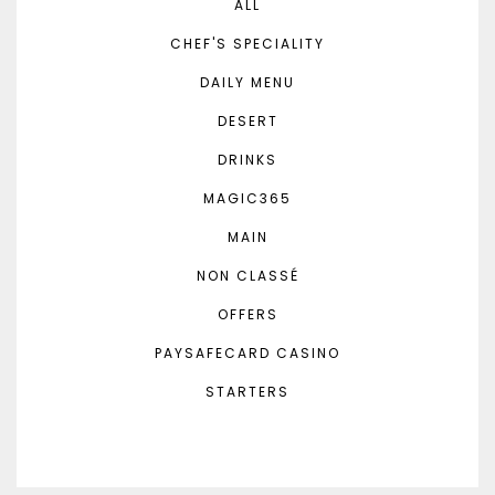
ALL
CHEF'S SPECIALITY
DAILY MENU
DESERT
DRINKS
MAGIC365
MAIN
NON CLASSÉ
OFFERS
PAYSAFECARD CASINO
STARTERS