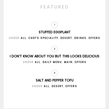
FEATURED
STUFFED EGGPLANT
UNDER
ALL
,
CHEF'S SPECIALITY
,
DESERT
,
DRINKS
,
OFFERS
I DON’T KNOW ABOUT YOU BUT THIS LOOKS DELICIOUS
UNDER
ALL
,
DAILY MENU
,
MAIN
,
OFFERS
SALT AND PEPPER TOFU
UNDER
ALL
,
DESERT
,
OFFERS