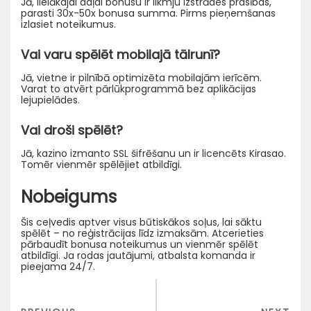
Jā, lielākajai daļai bonusu ir likmju izstrādes prasības,
parasti 30x-50x bonusa summa. Pirms pieņemšanas
izlasiet noteikumus.
Vai varu spēlēt mobilajā tālrunī?
Jā, vietne ir pilnībā optimizēta mobilajām ierīcēm.
Varat to atvērt pārlūkprogrammā bez aplikācijas
lejupielādes.
Vai droši spēlēt?
Jā, kazino izmanto SSL šifrēšanu un ir licencēts Kirasao.
Tomēr vienmēr spēlējiet atbildīgi.
Nobeigums
Šis ceļvedis aptver visus būtiskākos soļus, lai sāktu
spēlēt – no reģistrācijas līdz izmaksām. Atcerieties
pārbaudīt bonusa noteikumus un vienmēr spēlēt
atbildīgi. Ja rodas jautājumi, atbalsta komanda ir
pieejama 24/7.
Navigation