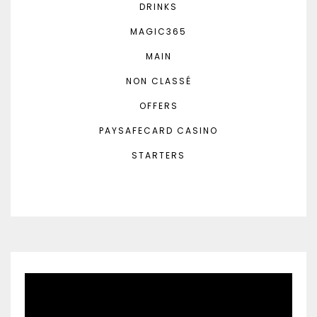
DRINKS
MAGIC365
MAIN
NON CLASSÉ
OFFERS
PAYSAFECARD CASINO
STARTERS