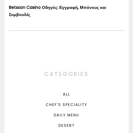
Betsson Casino Οδηγός: Εγγραφή, Μπόνους και
Συμβουλές
CATEGORIES
ALL
CHEF'S SPECIALITY
DAILY MENU
DESERT