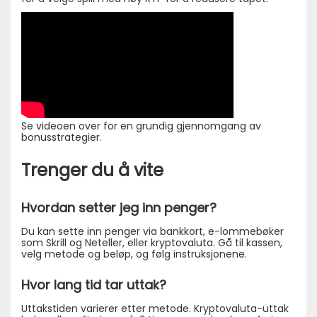
Se videoen over for en grundig gjennomgang av
bonusstrategier.
Trenger du å vite
Hvordan setter jeg inn penger?
Du kan sette inn penger via bankkort, e-lommebøker
som Skrill og Neteller, eller kryptovaluta. Gå til kassen,
velg metode og beløp, og følg instruksjonene.
Hvor lang tid tar uttak?
Uttakstiden varierer etter metode. Kryptovaluta-uttak