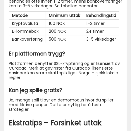
behandles ofte innen 1–2 timer, mens bankoverføringer
kan ta 3–5 virkedager. Se tabellen nedenfor.
Metode
Minimum uttak
Behandlingstid
Kryptovaluta
100 NOK
1–2 timer
E-lommebok
200 NOK
24 timer
Bankoverføring
500 NOK
3–5 virkedager
Er plattformen trygg?
Plattformen benytter SSL-kryptering og er lisensiert av
Curacao. Merk at gevinster fra Curacao-lisensierte
casinoer kan være skattepliktige i Norge – sjekk lokale
regler.
Kan jeg spille gratis?
Ja, mange spill tilbyr en demomodus hvor du spiller
med fiktive penger. Dette er nyttig for å teste
strategier.
Ekstratips – Forsinket uttak