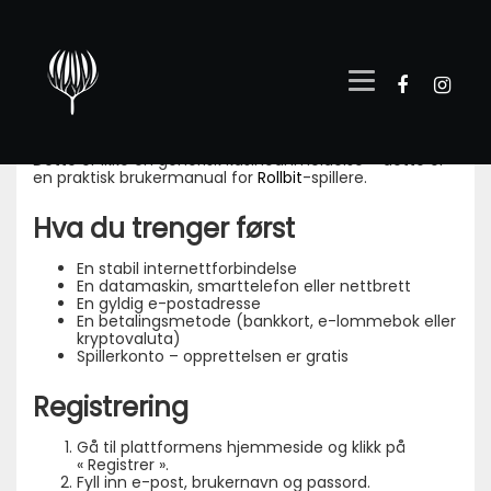
casino: Tips, bonuser
og strategier
Posted
20 MARS 2017
by
LOIC@DICTON.BE
in
NON CLASSÉ
on
Dette er ikke en generisk kasinoanmeldelse – dette er
en praktisk brukermanual for
Rollbit
-spillere.
Hva du trenger først
En stabil internettforbindelse
En datamaskin, smarttelefon eller nettbrett
En gyldig e-postadresse
En betalingsmetode (bankkort, e-lommebok eller
kryptovaluta)
Spillerkonto – opprettelsen er gratis
Registrering
Gå til plattformens hjemmeside og klikk på
« Registrer ».
Fyll inn e-post, brukernavn og passord.